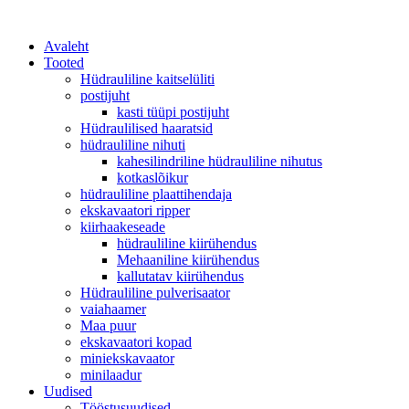
Avaleht
Tooted
Hüdrauliline kaitselüliti
postijuht
kasti tüüpi postijuht
Hüdraulilised haaratsid
hüdrauliline nihuti
kahesilindriline hüdrauliline nihutus
kotkaslõikur
hüdrauliline plaattihendaja
ekskavaatori ripper
kiirhaakeseade
hüdrauliline kiirühendus
Mehaaniline kiirühendus
kallutatav kiirühendus
Hüdrauliline pulverisaator
vaiahaamer
Maa puur
ekskavaatori kopad
miniekskavaator
minilaadur
Uudised
Tööstusuudised