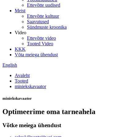
Ettevõtte uudised
Meist
Ettevõtte kultuur
Saavutused
Sündmuste kroonika
Video
Ettevõtte video
Tooted Video
KKK
Võta meiega ühendust
English
Avaleht
Tooted
miniekskavaator
miniekskavaator
Optimeerime oma tarneahela
Võtke meiega ühendust