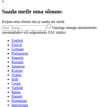
x
Saada meile oma sõnum:
Kirjuta oma sõnum siia ja saada see meile
Vajutage otsingu alustamiseks
sisestusklahvi või sulgemiseks ESC-klahvi
English
French
German
Portuguese
Spanish
Russian
Japanese
Korean
Arabic
Irish
Greek
Turkish
Italian
Danish
Romanian
Indonesian