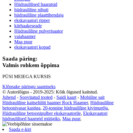
Hüdraulilised haaratsid
hüdrauliline nihuti
hüdrauliline plaattihendaja
ekskavaatori ripper
kiirhaakeseade
Hüdrauliline pulverisaator
vaiahaamer
Maa puur
ekskavaatori kopad
Saada päring:
Valmis rohkem õppima
PÜSI MEIEGA KURSIS
Klõpsake päringu saamiseks
© Autoriõigus - 2019-2025: Kõik õigused kaitstud.
Juhend
-
Soovitatud tooted
-
Saidi kaart
-
Mobiilne sait
Hüdrauliline kaitselüliti haamer Rock Haamer
,
Hüdrauliline
betoonivasar kastiga
,
20-tonnine hüdrauliline kivimurdja
,
Hüdrauliline betoonipulber ekskavaatorile
,
Ekskavaatori
hüdraulilised haamrid müügiks
,
Maa puur
,
Saada e-kiri