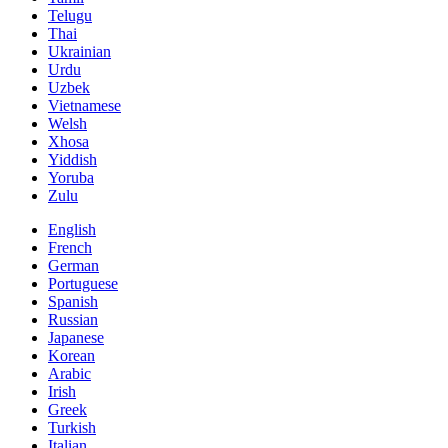
Telugu
Thai
Ukrainian
Urdu
Uzbek
Vietnamese
Welsh
Xhosa
Yiddish
Yoruba
Zulu
English
French
German
Portuguese
Spanish
Russian
Japanese
Korean
Arabic
Irish
Greek
Turkish
Italian