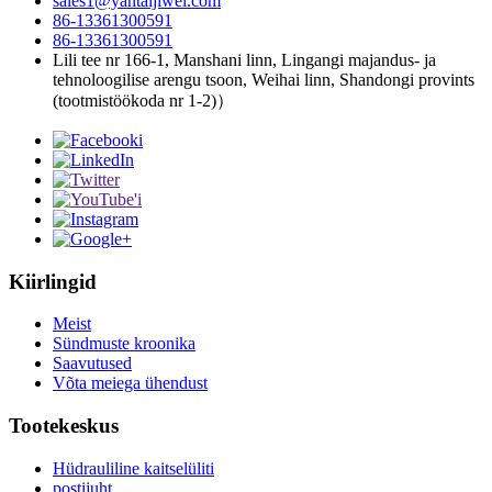
sales1@yantaijiwei.com
86-13361300591
86-13361300591
Lili tee nr 166-1, Manshani linn, Lingangi majandus- ja
tehnoloogilise arengu tsoon, Weihai linn, Shandongi provints
(tootmistöökoda nr 1-2)）
Kiirlingid
Meist
Sündmuste kroonika
Saavutused
Võta meiega ühendust
Tootekeskus
Hüdrauliline kaitselüliti
postijuht