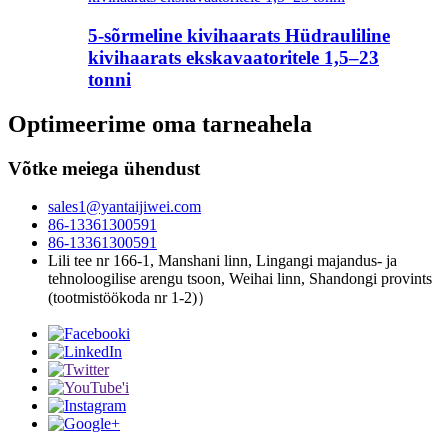
5-sõrmeline kivihaarats Hüdrauliline
kivihaarats ekskavaatoritele 1,5–23
tonni
Optimeerime oma tarneahela
Võtke meiega ühendust
sales1@yantaijiwei.com
86-13361300591
86-13361300591
Lili tee nr 166-1, Manshani linn, Lingangi majandus- ja
tehnoloogilise arengu tsoon, Weihai linn, Shandongi provints
(tootmistöökoda nr 1-2)）