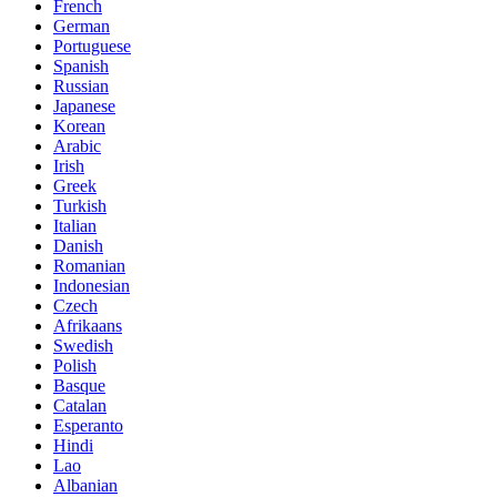
French
German
Portuguese
Spanish
Russian
Japanese
Korean
Arabic
Irish
Greek
Turkish
Italian
Danish
Romanian
Indonesian
Czech
Afrikaans
Swedish
Polish
Basque
Catalan
Esperanto
Hindi
Lao
Albanian