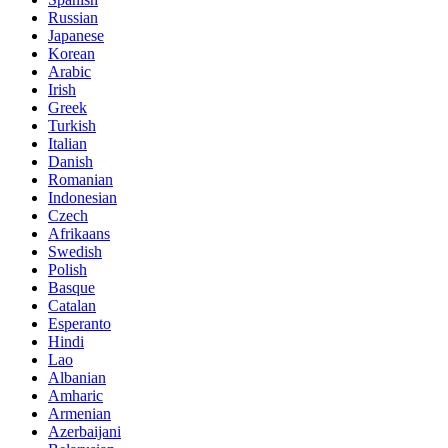
Russian
Japanese
Korean
Arabic
Irish
Greek
Turkish
Italian
Danish
Romanian
Indonesian
Czech
Afrikaans
Swedish
Polish
Basque
Catalan
Esperanto
Hindi
Lao
Albanian
Amharic
Armenian
Azerbaijani