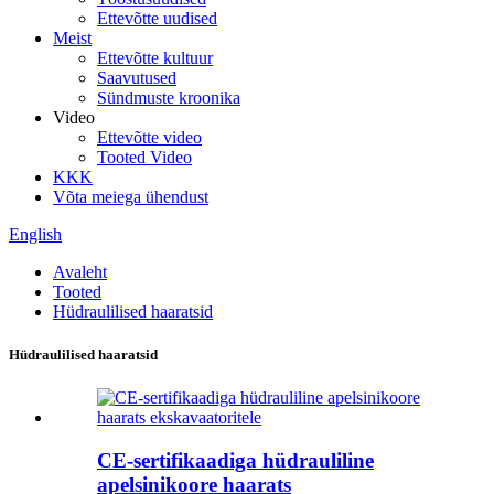
Ettevõtte uudised
Meist
Ettevõtte kultuur
Saavutused
Sündmuste kroonika
Video
Ettevõtte video
Tooted Video
KKK
Võta meiega ühendust
English
Avaleht
Tooted
Hüdraulilised haaratsid
Hüdraulilised haaratsid
CE-sertifikaadiga hüdrauliline
apelsinikoore haarats