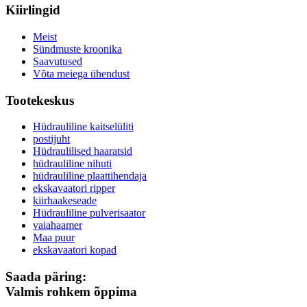
Kiirlingid
Meist
Sündmuste kroonika
Saavutused
Võta meiega ühendust
Tootekeskus
Hüdrauliline kaitselüliti
postijuht
Hüdraulilised haaratsid
hüdrauliline nihuti
hüdrauliline plaattihendaja
ekskavaatori ripper
kiirhaakeseade
Hüdrauliline pulverisaator
vaiahaamer
Maa puur
ekskavaatori kopad
Saada päring:
Valmis rohkem õppima