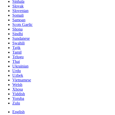
Sinhala
Slovak
Slovenian
Somali
Samoan
Scots Gaelic
Shona
Sindhi
Sundanese
Swahili
Tajik
Tamil
Telugu
Thai
Ukrainian
Urdu
Uzbek
Vietnamese
Welsh
Xhosa
Yiddish
Yoruba
Zulu
English