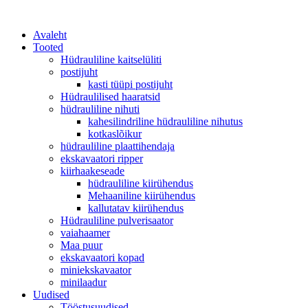
Avaleht
Tooted
Hüdrauliline kaitselüliti
postijuht
kasti tüüpi postijuht
Hüdraulilised haaratsid
hüdrauliline nihuti
kahesilindriline hüdrauliline nihutus
kotkaslõikur
hüdrauliline plaattihendaja
ekskavaatori ripper
kiirhaakeseade
hüdrauliline kiirühendus
Mehaaniline kiirühendus
kallutatav kiirühendus
Hüdrauliline pulverisaator
vaiahaamer
Maa puur
ekskavaatori kopad
miniekskavaator
minilaadur
Uudised
Tööstusuudised