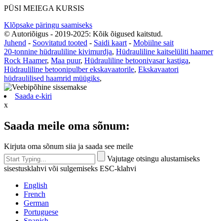
PÜSI MEIEGA KURSIS
Klõpsake päringu saamiseks
© Autoriõigus - 2019-2025: Kõik õigused kaitstud.
Juhend
-
Soovitatud tooted
-
Saidi kaart
-
Mobiilne sait
20-tonnine hüdrauliline kivimurdja
,
Hüdrauliline kaitselüliti haamer
Rock Haamer
,
Maa puur
,
Hüdrauliline betoonivasar kastiga
,
Hüdrauliline betoonipulber ekskavaatorile
,
Ekskavaatori
hüdraulilised haamrid müügiks
,
Saada e-kiri
x
Saada meile oma sõnum:
Kirjuta oma sõnum siia ja saada see meile
Vajutage otsingu alustamiseks
sisestusklahvi või sulgemiseks ESC-klahvi
English
French
German
Portuguese
Spanish