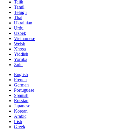
Tajik
Tamil
Telugu
Thai
Ukrainian
Urdu
Uzbek
Vietnamese
Welsh
Xhosa
Yiddish
Yoruba
Zulu
English
French
German
Portuguese
Spanish
Russian
Japanese
Korean
Arabic
Irish
Greek