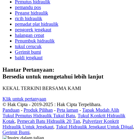
Pemutus hidraulik
pemandu pos
Pegang hidraulik
ricih hidraulik
pemadat plat hidraulik
pengorek jengkaut
halangan cepat
Penumbuk hidraulik
tukul cerucuk
Gerimit bumi
baldi jengkaut
Hantar Pertanyaan:
Bersedia untuk mengetahui lebih lanjut
KEKAL TERKINI BERSAMA KAMI
Klik untuk pertanyaan
© Hak Cipta - 2019-2025 : Hak Cipta Terpelihara.
Panduan
-
Produk Pilihan
-
Peta laman
-
Tapak Mudah Alih
Tukul Pemutus Hidraulik Tukul Batu
,
Tukul Konkrit Hidraulik
Kotak
,
Pemecah Batu Hidraulik 20 Tan
,
Pulverizer Konkrit
Hidraulik Untuk Jengkaut
,
Tukul Hidraulik Jengkaut Untuk Dijual
,
Gerimit Bumi
,