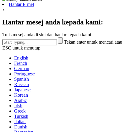
Hantar E-mel
x
Hantar mesej anda kepada kami:
Tulis mesej anda di sini dan hantar kepada kami
Tekan enter untuk mencari atau
ESC untuk menutup
English
French
German
Portuguese
Spanish
Russian
Japanese
Korean
Arabic
Irish
Greek
Turkish
Italian
Danish