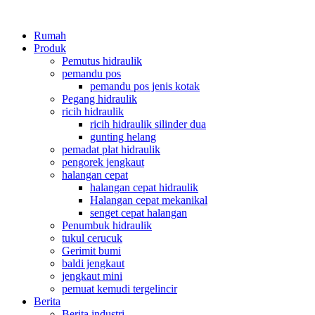
Rumah
Produk
Pemutus hidraulik
pemandu pos
pemandu pos jenis kotak
Pegang hidraulik
ricih hidraulik
ricih hidraulik silinder dua
gunting helang
pemadat plat hidraulik
pengorek jengkaut
halangan cepat
halangan cepat hidraulik
Halangan cepat mekanikal
senget cepat halangan
Penumbuk hidraulik
tukul cerucuk
Gerimit bumi
baldi jengkaut
jengkaut mini
pemuat kemudi tergelincir
Berita
Berita industri