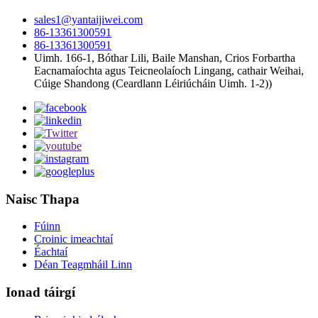
sales1@yantaijiwei.com
86-13361300591
86-13361300591
Uimh. 166-1, Bóthar Lili, Baile Manshan, Crios Forbartha
Eacnamaíochta agus Teicneolaíoch Lingang, cathair Weihai,
Cúige Shandong (Ceardlann Léiriúcháin Uimh. 1-2))
Naisc Thapa
Fúinn
Croinic imeachtaí
Éachtaí
Déan Teagmháil Linn
Ionad táirgí