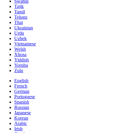
Swahili
Tajik
Tamil
Telugu
Thai
Ukrainian
Urdu
Uzbek
Vietnamese
Welsh
Xhosa
Yiddish
Yoruba
Zulu
English
French
German
Portuguese
Spanish
Russian
Japanese
Korean
Arabic
Irish