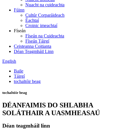
Nuacht na cuideachta
Fúinn
Cultúr Corparáideach
Éachtaí
Croinic imeachtaí
Físeán
Físeán na Cuideachta
Físeán Táirgí
Ceisteanna Coitianta
Déan Teagmháil Linn
English
Baile
Táirgí
tochaltóir beag
tochaltóir beag
DÉANFAIMIS DO SHLABHA
SOLÁTHAIR A UASMHEASAÚ
Déan teagmháil linn