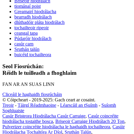
Briseoir hiodrálach
tiománaí poist
Greamairí hiodrálacha
bearradh hiodrálach
dlúthadóir pláta hiodrálach
tochailteoir ripeoir
ceangal tapa
Púdaróir hiodrálach
casúr carn
Sruthán talún
buicéid tochailteora
Seol Fiosrúchán:
Réidh le tuilleadh a fhoghlaim
FAN AR AN SUAS LINN
Cliceáil le haghaidh fiosrúcháin
© Cóipcheart - 2019-2025: Gach ceart ar cosaint.
Treoir
-
Táirgí Réadmhaoine
-
Léarscáil an tSuímh
-
Suíomh
Soghluaiste
Casúr Bristeora Hiodrálacha Casúr Carraige
,
Casúr coincréite
hiodrálacha tostaithe bosca
,
Briseoir Carraige Hiodrálach 20 Ton
,
Pulverizer coincréite hiodrálacha le haghaidh tochailteora
,
Casúir
Hiodrálacha Tochaltóra Ar Díol
,
Sruthán Talún
,