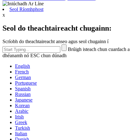
Seol Ríomhphost
x
Seol do theachtaireacht chugainn:
Scríobh do theachtaireacht anseo agus seol chugainn í
Brúigh isteach chun cuardach a
dhéanamh nó ESC chun dúnadh
English
French
German
Portuguese
Spanish
Russian
Japanese
Korean
Arabic
Irish
Greek
Turkish
Italian
Danish