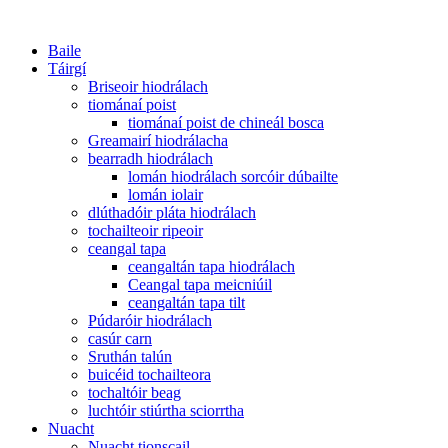
Baile
Táirgí
Briseoir hiodrálach
tiománaí poist
tiománaí poist de chineál bosca
Greamairí hiodrálacha
bearradh hiodrálach
lomán hiodrálach sorcóir dúbailte
lomán iolair
dlúthadóir pláta hiodrálach
tochailteoir ripeoir
ceangal tapa
ceangaltán tapa hiodrálach
Ceangal tapa meicniúil
ceangaltán tapa tilt
Púdaróir hiodrálach
casúr carn
Sruthán talún
buicéid tochailteora
tochaltóir beag
luchtóir stiúrtha sciorrtha
Nuacht
Nuacht tionscail