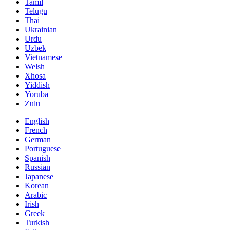
Tamil
Telugu
Thai
Ukrainian
Urdu
Uzbek
Vietnamese
Welsh
Xhosa
Yiddish
Yoruba
Zulu
English
French
German
Portuguese
Spanish
Russian
Japanese
Korean
Arabic
Irish
Greek
Turkish