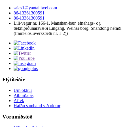
sales1@yantaijiwei.com
86-13361300591
86-13361300591
Lili-vegur nr. 166-1, Manshan-bær, efnahags- og
tækniþróunarsvæði Lingang, Weihai-borg, Shandong-héraði
(framleiðsluverkstæði nr. 1-2))
Flýtileiðir
Um okkur
Atburðarás
Afrek
Hafðu samband við okkur
Vörumiðstöð