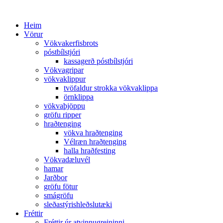
Heim
Vörur
Vökvakerfisbrots
póstbílstjóri
kassagerð póstbílstjóri
Vökvagripar
vökvaklippur
tvöfaldur strokka vökvaklippa
örnklippa
vökvaþjöppu
gröfu ripper
hraðtenging
vökva hraðtenging
Vélræn hraðtenging
halla hraðfesting
Vökvadæluvél
hamar
Jarðbor
gröfu fötur
smágröfu
sleðastýrishleðslutæki
Fréttir
Fréttir úr atvinnugreininni