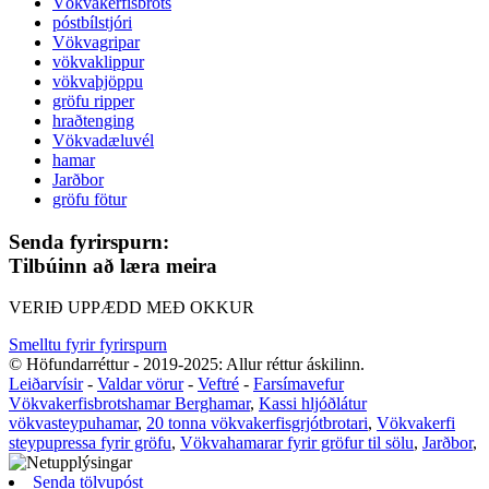
Vökvakerfisbrots
póstbílstjóri
Vökvagripar
vökvaklippur
vökvaþjöppu
gröfu ripper
hraðtenging
Vökvadæluvél
hamar
Jarðbor
gröfu fötur
Senda fyrirspurn:
Tilbúinn að læra meira
VERIÐ UPPÆDD MEÐ OKKUR
Smelltu fyrir fyrirspurn
© Höfundarréttur - 2019-2025: Allur réttur áskilinn.
Leiðarvísir
-
Valdar vörur
-
Veftré
-
Farsímavefur
Vökvakerfisbrotshamar Berghamar
,
Kassi hljóðlátur
vökvasteypuhamar
,
20 tonna vökvakerfisgrjótbrotari
,
Vökvakerfi
steypupressa fyrir gröfu
,
Vökvahamarar fyrir gröfur til sölu
,
Jarðbor
,
Senda tölvupóst