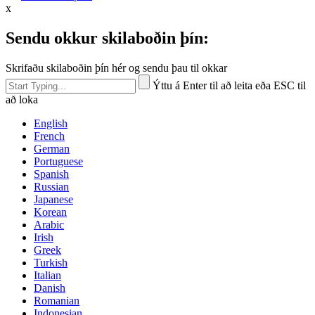
x
Sendu okkur skilaboðin þín:
Skrifaðu skilaboðin þín hér og sendu þau til okkar
Ýttu á Enter til að leita eða ESC til
að loka
English
French
German
Portuguese
Spanish
Russian
Japanese
Korean
Arabic
Irish
Greek
Turkish
Italian
Danish
Romanian
Indonesian