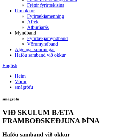
Fréttir fyrirtækisins
Um okkur
Fyrirtækjamenning
Afrek
Atburðarás
Myndband
Fyrirtækjamyndband
Vörumyndband
Algengar spurningar
Hafðu samband við okkur
English
Heim
Vörur
smágröfu
smágröfu
VIÐ SKULUM BÆTA
FRAMBOÐSKEÐJUNA ÞÍNA
Hafðu samband við okkur