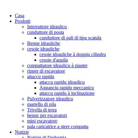
Casa
Prodotti
Interruttore idraulicu
cunduttore di posta
cunduttore di pali di tipu scatula
Benne idrauliche
cesoie idrauliche
cesoie idrauliche à doppiu cilindru
cesoie d'aquila
compattatore idraulicu à piastre
ripper di escavatore
attaccu rapidu
attaccu rapidu idraulicu
Agganciu rapidu meccanicu
attaccu rapidu à inclinazione
Pulverizzatore idraulicu
martellu di pila
Trivella di terra
benne per escavatori
mini escavatore
pala caricatrice a steer compatta
Nutizie
Nutizie di l'industria