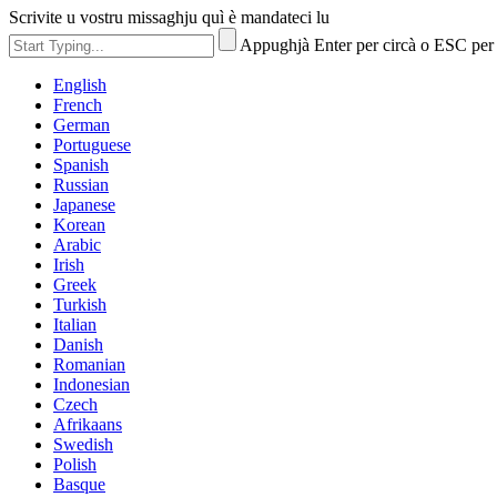
Scrivite u vostru missaghju quì è mandateci lu
Appughjà Enter per circà o ESC per
English
French
German
Portuguese
Spanish
Russian
Japanese
Korean
Arabic
Irish
Greek
Turkish
Italian
Danish
Romanian
Indonesian
Czech
Afrikaans
Swedish
Polish
Basque