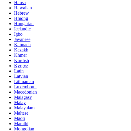
Hausa
Hawaiian
Hebrew
Hmong
Hungarian
Icelandic
Igbo
Javanese
Kannada
Kazakh
Khmer
Kurdish
Kyrgyz
Latin
Latvian
Lithuanian
Luxembou..
Macedonian
Malagasy
Malay
Malayalam
Maltese
Maori
Marathi
Mongolian