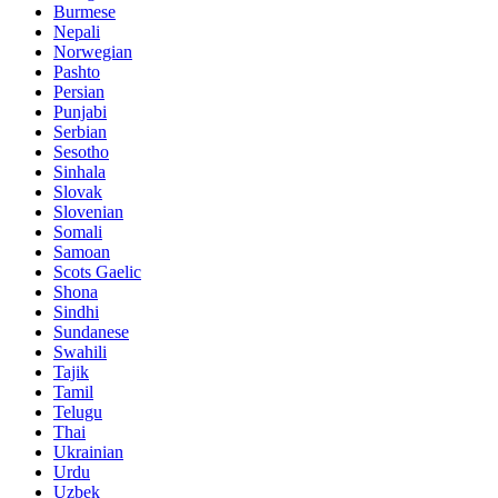
Burmese
Nepali
Norwegian
Pashto
Persian
Punjabi
Serbian
Sesotho
Sinhala
Slovak
Slovenian
Somali
Samoan
Scots Gaelic
Shona
Sindhi
Sundanese
Swahili
Tajik
Tamil
Telugu
Thai
Ukrainian
Urdu
Uzbek