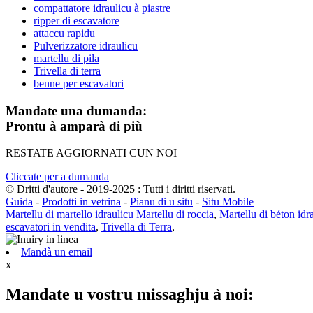
compattatore idraulicu à piastre
ripper di escavatore
attaccu rapidu
Pulverizzatore idraulicu
martellu di pila
Trivella di terra
benne per escavatori
Mandate una dumanda:
Prontu à amparà di più
RESTATE AGGIORNATI CUN NOI
Cliccate per a dumanda
© Dritti d'autore - 2019-2025 : Tutti i diritti riservati.
Guida
-
Prodotti in vetrina
-
Pianu di u situ
-
Situ Mobile
Martellu di martello idraulicu Martellu di roccia
,
Martellu di béton idra
escavatori in vendita
,
Trivella di Terra
,
Mandà un email
x
Mandate u vostru missaghju à noi: