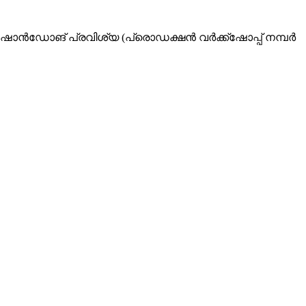
 ഷാൻഡോങ് പ്രവിശ്യ (പ്രൊഡക്ഷൻ വർക്ക്ഷോപ്പ് നമ്പർ