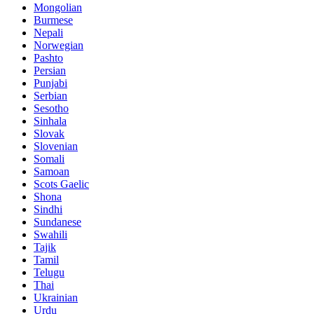
Mongolian
Burmese
Nepali
Norwegian
Pashto
Persian
Punjabi
Serbian
Sesotho
Sinhala
Slovak
Slovenian
Somali
Samoan
Scots Gaelic
Shona
Sindhi
Sundanese
Swahili
Tajik
Tamil
Telugu
Thai
Ukrainian
Urdu