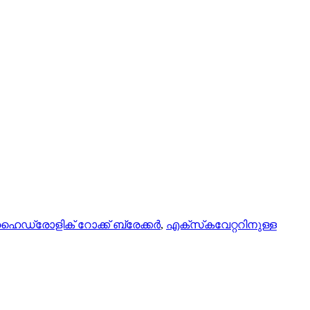
ൈഡ്രോളിക് റോക്ക് ബ്രേക്കർ
,
എക്‌സ്‌കവേറ്ററിനുള്ള