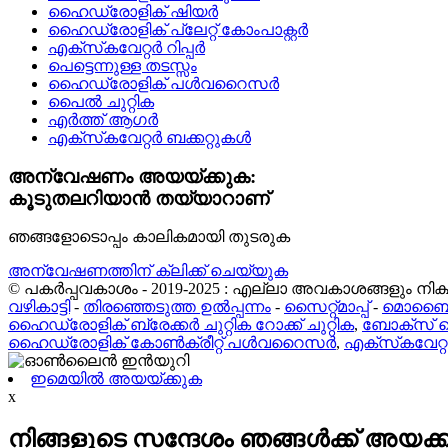
ഹൈഡ്രോളിക് ഷിയർ
ഹൈഡ്രോളിക് പ്ലേറ്റ് കോംപാക്റ്റർ
എക്‌സ്‌കവേറ്റർ റിപ്പർ
പെട്ടെന്നുള്ള തടസ്സം
ഹൈഡ്രോളിക് പൾവറൈസർ
പൈൽ ചുറ്റിക
എർത്ത് ആഗർ
എക്‌സ്‌കവേറ്റർ ബക്കറ്റുകൾ
അന്വേഷണം അയയ്ക്കുക:
കൂടുതലറിയാൻ തയ്യാറാണ്
ഞങ്ങളോടൊപ്പം കാലികമായി തുടരുക
അന്വേഷണത്തിന് ക്ലിക്ക് ചെയ്യുക
© പകർപ്പവകാശം - 2019-2025 : എല്ലാ അവകാശങ്ങളും നിക്ഷി
വഴികാട്ടി
-
തിരഞ്ഞെടുത്ത ഉൽപ്പന്നം
-
സൈറ്റ്മാപ്പ്
-
മൊബൈൽ
ഹൈഡ്രോളിക് ബ്രേക്കർ ചുറ്റിക റോക്ക് ചുറ്റിക
,
ബോക്സ് സ
ഹൈഡ്രോളിക് കോൺക്രീറ്റ് പൾവറൈസർ
,
എക്‌സ്‌കവേറ
ഇമെയിൽ അയയ്ക്കുക
x
നിങ്ങളുടെ സന്ദേശം ഞങ്ങൾക്ക് അയക്