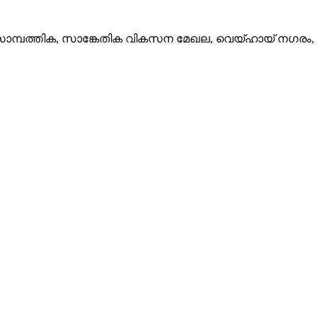
 സാമ്പത്തിക, സാങ്കേതിക വികസന മേഖല, വെയ്ഹായ് നഗരം,