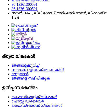
sales1@yantaijiwei.com
86-13361300591
86-13361300591
നമ്പർ 166-1, ലിലി റോഡ്, മാൻഷാൻ ടൗൺ, ലിംഗാങ്
1-2))
ദ്രുത ലിങ്കുകൾ
ഞങ്ങളേക്കുറിച്ച്
സംഭവങ്ങളുടെ ക്രോണിക്കിൾ
നേട്ടങ്ങൾ
ഞങ്ങളെ സമീപിക്കുക
ഉൽപ്പന്ന കേന്ദ്രം
ഹൈഡ്രോളിക് ബ്രേക്കർ
പോസ്റ്റ് ഡ്രൈവർ
ഹൈഡ്രോളിക് ഗ്രാബുകൾ