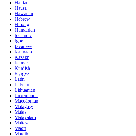
Haitian
Hausa
Hawaiian
Hebrew
Hmong
Hungarian
Icelandic
Igbo
Javanese
Kannada
Kazakh
Khmer
Kurdish
Kyrgyz
Latin
Latvian
Lithuanian
Luxembou..
Macedonian
Malagasy
Malay
Malayalam
Maltese
Maori
Marathi