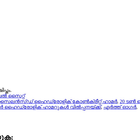
പ്തം.
 സൈറ്റ്
ൈലൻസ്ഡ് ഹൈഡ്രോളിക് കോൺക്രീറ്റ് ഹാമർ
,
20 ടൺ ഹ
്റർ ഹൈഡ്രോളിക് ഹാമറുകൾ വിൽപ്പനയ്ക്ക്
,
എർത്ത് ഓഗർ
,
കുക: