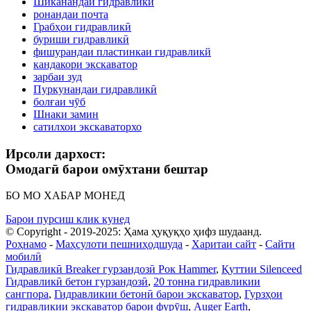
Шиканандаи гидравликӣ
ронандаи почта
Грабҳои гидравликӣ
буриши гидравликӣ
фишурандаи пластинкаи гидравликй
кандакори экскаватор
зарбаи зуд
Пуркунандаи гидравликӣ
болғаи чӯб
Шнаки замин
сатилхои экскаваторхо
Ирсоли дархост:
Омодагӣ барои омӯхтани бештар
БО МО ХАБАР МОНЕД
Барои пурсиш клик кунед
© Copyright - 2019-2025: Ҳама ҳуқуқҳо ҳифз шудаанд.
Роҳнамо
-
Маҳсулоти пешниҳодшуда
-
Харитаи сайт
-
Сайти
мобилӣ
Гидравликӣ Breaker гурзандозӣ Рок Hammer
,
Қуттии Silenceed
Гидравликӣ бетон гурзандозӣ
,
20 тонна гидравликии
сангпора
,
Гидравликии бетонӣ барои экскаватор
,
Гурзҳои
гидравликии экскаватор барои фурӯш
,
Auger Earth
,