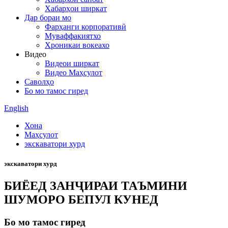
Хабарҳои ширкат
Дар бораи мо
Фарҳанги корпоративӣ
Муваффакиятхо
Хроникаи вокеахо
Видео
Видеои ширкат
Видео Маҳсулот
Саволҳо
Бо мо тамос гиред
English
Хона
Маҳсулот
экскаватори хурд
экскаватори хурд
БИЁЕД ЗАНҶИРАИ ТАЪМИНИ
ШУМОРО БЕПУЛ КУНЕД
Бо мо тамос гиред