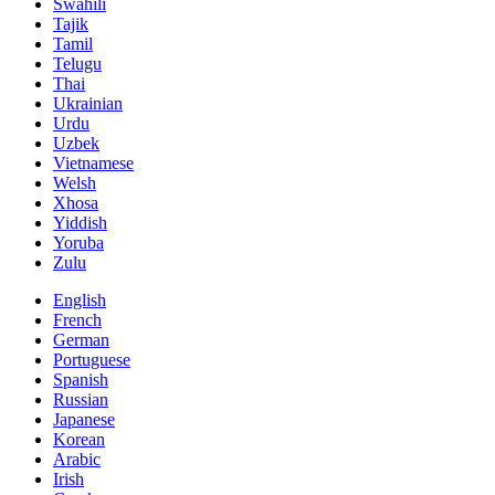
Swahili
Tajik
Tamil
Telugu
Thai
Ukrainian
Urdu
Uzbek
Vietnamese
Welsh
Xhosa
Yiddish
Yoruba
Zulu
English
French
German
Portuguese
Spanish
Russian
Japanese
Korean
Arabic
Irish