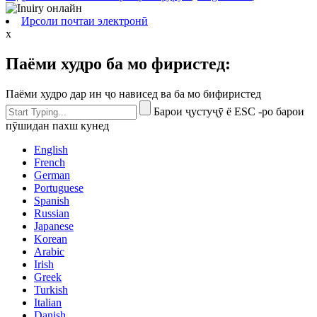
Ирсоли почтаи электронӣ
x
Паёми худро ба мо фиристед:
Паёми худро дар ин ҷо нависед ва ба мо бифиристед
Барои ҷустуҷӯ ё ESC -ро барои
пӯшидан пахш кунед
English
French
German
Portuguese
Spanish
Russian
Japanese
Korean
Arabic
Irish
Greek
Turkish
Italian
Danish