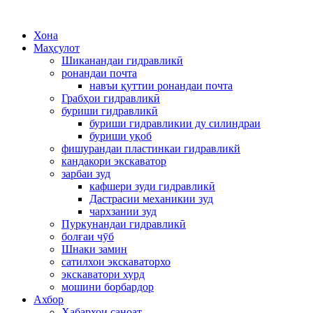
Хона
Маҳсулот
Шиканандаи гидравликӣ
ронандаи почта
навъи қуттии ронандаи почта
Грабҳои гидравликӣ
буриши гидравликӣ
буриши гидравликии ду силиндраи
буриши уқоб
фишурандаи пластинкаи гидравликй
кандакори экскаватор
зарбаи зуд
кафшери зуди гидравликӣ
Дастрасии механикии зуд
чархзании зуд
Пуркунандаи гидравликӣ
болғаи чӯб
Шнаки замин
сатилхои экскаваторхо
экскаватори хурд
мошини борбардор
Ахбор
Хабархои саноат