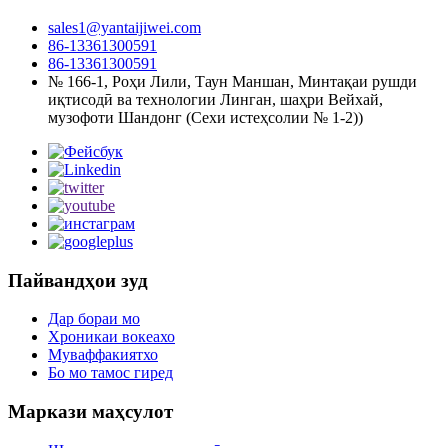
sales1@yantaijiwei.com
86-13361300591
86-13361300591
№ 166-1, Роҳи Лили, Таун Маншан, Минтақаи рушди
иқтисодӣ ва технологии Линган, шаҳри Вейхай,
музофоти Шандонг (Сехи истеҳсолии № 1-2))
Пайвандҳои зуд
Дар бораи мо
Хроникаи вокеахо
Муваффакиятхо
Бо мо тамос гиред
Маркази маҳсулот