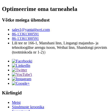
Optimeerime oma tarneahela
Võtke meiega ühendust
sales1@yantaijiwei.com
86-13361300591
86-13361300591
Lili tee nr 166-1, Manshani linn, Lingangi majandus- ja
tehnoloogilise arengu tsoon, Weihai linn, Shandongi provints
(tootmiskoda nr 1-2)）
Kiirlingid
Meist
Sündmuste kroonika