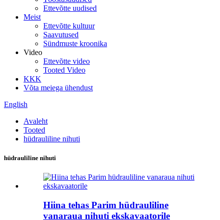
Ettevõtte uudised
Meist
Ettevõtte kultuur
Saavutused
Sündmuste kroonika
Video
Ettevõtte video
Tooted Video
KKK
Võta meiega ühendust
English
Avaleht
Tooted
hüdrauliline nihuti
hüdrauliline nihuti
Hiina tehas Parim hüdrauliline
vanaraua nihuti ekskavaatorile