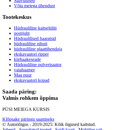
Saavutused
Võta meiega ühendust
Tootekeskus
Hüdrauliline kaitselüliti
postijuht
Hüdraulilised haaratsid
hüdrauliline nihuti
hüdrauliline plaattihendaja
ekskavaatori ripper
kiirhaakeseade
Hüdrauliline pulverisaator
vaiahaamer
Maa puur
ekskavaatori kopad
Saada päring:
Valmis rohkem õppima
PÜSI MEIEGA KURSIS
Klõpsake päringu saamiseks
© Autoriõigus - 2019-2025: Kõik õigused kaitstud.
Juhend
-
Soovitatud tooted
-
Saidi kaart
-
Mobiilne sait