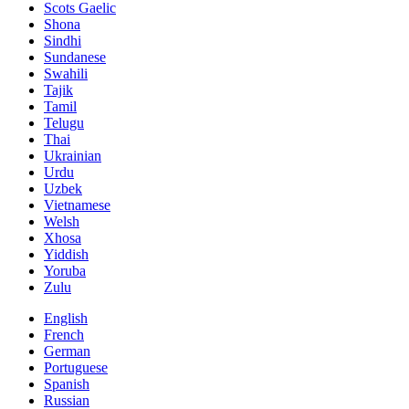
Scots Gaelic
Shona
Sindhi
Sundanese
Swahili
Tajik
Tamil
Telugu
Thai
Ukrainian
Urdu
Uzbek
Vietnamese
Welsh
Xhosa
Yiddish
Yoruba
Zulu
English
French
German
Portuguese
Spanish
Russian