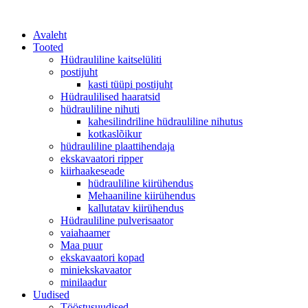
Avaleht
Tooted
Hüdrauliline kaitselüliti
postijuht
kasti tüüpi postijuht
Hüdraulilised haaratsid
hüdrauliline nihuti
kahesilindriline hüdrauliline nihutus
kotkaslõikur
hüdrauliline plaattihendaja
ekskavaatori ripper
kiirhaakeseade
hüdrauliline kiirühendus
Mehaaniline kiirühendus
kallutatav kiirühendus
Hüdrauliline pulverisaator
vaiahaamer
Maa puur
ekskavaatori kopad
miniekskavaator
minilaadur
Uudised
Tööstusuudised