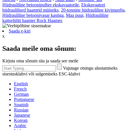
Hüdrauliline betoonipulber ekskavaatorile
,
Ekskavaatori
hüdraulilised haamrid müügiks
,
20-tonnine hüdrauliline kivimurdja
,
Hüdrauliline betoonivasar kastiga
,
Maa puur
,
Hüdrauliline
kaitselüliti haamer Rock Haamer
,
Saada e-kiri
x
Saada meile oma sõnum:
Kirjuta oma sõnum siia ja saada see meile
Vajutage otsingu alustamiseks
sisestusklahvi või sulgemiseks ESC-klahvi
English
French
German
Portuguese
Spanish
Russian
Japanese
Korean
Arabic