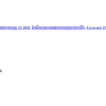
មធារាសាស្ត្រ 20 តោន
,
ម៉ាស៊ីនបូមបេតុងធារាសាស្ត្រសម្រាប់ជីក
,
Excavator H
ិទ