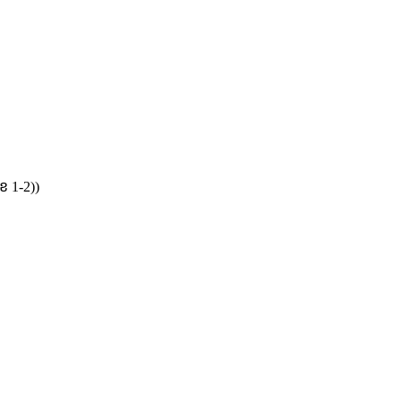
េខ 1-2))