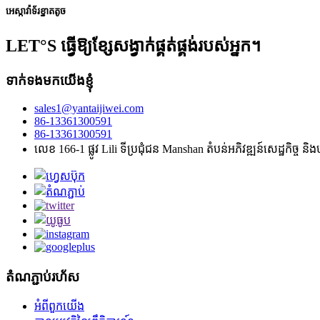
អេស្កាវ៉ាទ័រខ្នាតតូច
LET°S ធ្វើឱ្យខ្សែសង្វាក់ផ្គត់ផ្គង់របស់អ្នក។
ទាក់ទងមកយើងខ្ញុំ
sales1@yantaijiwei.com
86-13361300591
86-13361300591
លេខ 166-1 ផ្លូវ Lili ទីប្រជុំជន Manshan តំបន់អភិវឌ្ឍន៍សេដ្ឋកិច្ច 
តំណភ្ជាប់រហ័ស
អំពីពួកយើង