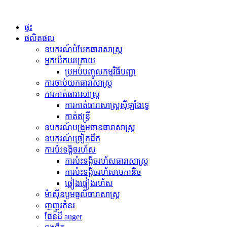
ផ្ទះ
ផលិតផល
ឧបករណ៍បំបែកធារាសាស្ត្រ
អ្នកបើកបរក្រោយ
ប្រអប់បញ្ចូលកម្មវិធីបញ្ជា
ការចាប់យកធារាសាស្ត្រ
ការកាត់ធារាសាស្ត្រ
ការកាត់ធារាសាស្ត្រស៊ីឡាំងទ្វេ
កាត់ឥន្ទ្រី
ឧបករណ៍បង្រួមចានធារាសាស្ត្រ
ឧបករណ៍ច្រៀកជីក
ការប៉ះទង្គិចរហ័ស
ការប៉ះទង្គិចរហ័សធារាសាស្ត្រ
ការប៉ះទង្គិចរហ័សមេកានិច
ផ្អៀងផ្អៀងរហ័ស
ម៉ាស៊ីនបូមធូលីធារាសាស្ត្រ
ញញួរគំនរ
ផែនដី auger