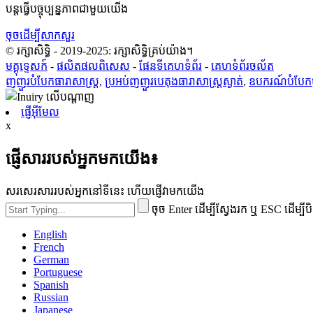
បន្តធ្វើបច្ចុប្បន្នភាពជាមួយយើង
ចុចដើម្បីសាកសួរ
© រក្សាសិទ្ធិ - 2019-2025: រក្សាសិទ្ធិគ្រប់យ៉ាង។
មគ្គុទ្ទេសក៍
-
ផលិតផលពិសេស
-
ផែនទីគេហទំព័រ
-
គេហទំព័រចល័ត
ញញួរបំបែកធារាសាស្ត្រ
,
ប្រអប់ញញួរបេតុងធារាសាស្ត្រស្ងាត់
,
ឧបករណ៍បំបែកថ្
ផ្ញើអ៊ីមែល
x
ផ្ញើសាររបស់អ្នកមកយើង៖
សរសេរសាររបស់អ្នកនៅទីនេះ ហើយផ្ញើវាមកយើង
ចុច Enter ដើម្បីស្វែងរក ឬ ESC ដើម្បីប
English
French
German
Portuguese
Spanish
Russian
Japanese