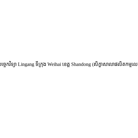
និងបច្ចេកវិទ្យា Lingang ទីក្រុង Weihai ខេត្ត Shandong (សិក្ខាសាលាផលិតកម្មល