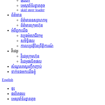
ធុងជីក
អេស្កាវ៉ាទ័រខ្នាតតូច
skid steer loader
ព័ត៌មាន
ព័ត៌មានឧស្សាហកម្ម
ព័ត៌មានក្រុមហ៊ុន
អំពីពួកយើង
វប្បធម៌សាជីវកម្ម
សមិទ្ធិផល
កាលប្បវត្តិនៃព្រឹត្តិការណ៍
វីដេអូ
វីដេអូក្រុមហ៊ុន
វីដេអូផលិតផល
សំណួរគេសួរញឹកញាប់
ទាក់ទងមកយើងខ្ញុំ
English
ផ្ទះ
ផលិតផល
អេស្កាវ៉ាទ័រខ្នាតតូច