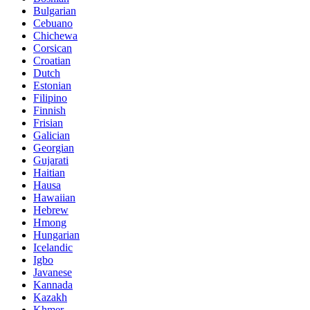
Bulgarian
Cebuano
Chichewa
Corsican
Croatian
Dutch
Estonian
Filipino
Finnish
Frisian
Galician
Georgian
Gujarati
Haitian
Hausa
Hawaiian
Hebrew
Hmong
Hungarian
Icelandic
Igbo
Javanese
Kannada
Kazakh
Khmer