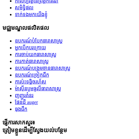
កាលប្បវត្តិនៃព្រឹត្តិការណ៍
សមិទ្ធិផល
ទាក់ទងមកយើងខ្ញុំ
មជ្ឈមណ្ឌលផលិតផល
ឧបករណ៍បំបែកធារាសាស្ត្រ
អ្នកបើកបរក្រោយ
ការចាប់យកធារាសាស្ត្រ
ការកាត់ធារាសាស្ត្រ
ឧបករណ៍បង្រួមចានធារាសាស្ត្រ
ឧបករណ៍ច្រៀកជីក
ការប៉ះទង្គិចរហ័ស
ម៉ាស៊ីនបូមធូលីធារាសាស្ត្រ
ញញួរគំនរ
ផែនដី auger
ធុងជីក
ផ្ញើការសាកសួរ៖
ត្រៀមខ្លួនដើម្បីស្វែងយល់បន្ថែម