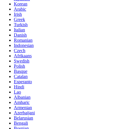
Korean
Arabic
Irish
Greek
Turkish
Italian
Danish
Romanian
Indonesian
Czech
Afrikaans
Swedish
Polish
Basque
Catalan
Esperanto
Hindi
Lao
Albanian
Amharic
Armenian
Azerbaijani
Belarusian
Bengali
Bosnian