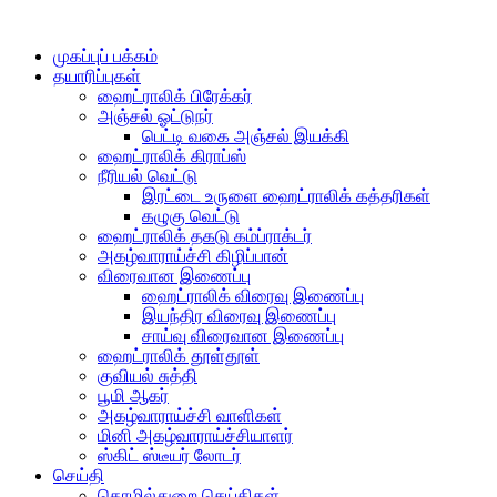
முகப்புப் பக்கம்
தயாரிப்புகள்
ஹைட்ராலிக் பிரேக்கர்
அஞ்சல் ஓட்டுநர்
பெட்டி வகை அஞ்சல் இயக்கி
ஹைட்ராலிக் கிராப்ஸ்
நீரியல் வெட்டு
இரட்டை உருளை ஹைட்ராலிக் கத்தரிகள்
கழுகு வெட்டு
ஹைட்ராலிக் தகடு கம்ப்ராக்டர்
அகழ்வாராய்ச்சி கிழிப்பான்
விரைவான இணைப்பு
ஹைட்ராலிக் விரைவு இணைப்பு
இயந்திர விரைவு இணைப்பு
சாய்வு விரைவான இணைப்பு
ஹைட்ராலிக் தூள்தூள்
குவியல் சுத்தி
பூமி ஆகர்
அகழ்வாராய்ச்சி வாளிகள்
மினி அகழ்வாராய்ச்சியாளர்
ஸ்கிட் ஸ்டீயர் லோடர்
செய்தி
தொழில்துறை செய்திகள்