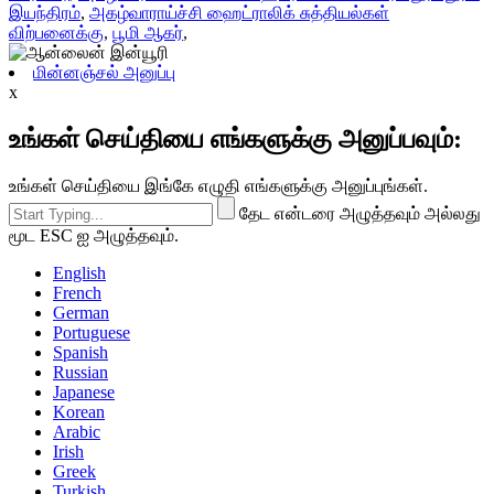
இயந்திரம்
,
அகழ்வாராய்ச்சி ஹைட்ராலிக் சுத்தியல்கள்
விற்பனைக்கு
,
பூமி ஆகர்
,
மின்னஞ்சல் அனுப்பு
x
உங்கள் செய்தியை எங்களுக்கு அனுப்பவும்:
உங்கள் செய்தியை இங்கே எழுதி எங்களுக்கு அனுப்புங்கள்.
தேட என்டரை அழுத்தவும் அல்லது
மூட ESC ஐ அழுத்தவும்.
English
French
German
Portuguese
Spanish
Russian
Japanese
Korean
Arabic
Irish
Greek
Turkish