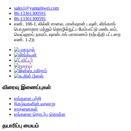
sales1@yantaijiwei.com
86-13361300591
86-13361300591
எண். 166-1, லில்லி சாலை, மான்ஷான் டவுன், லிங்காங்
பொருளாதார மற்றும் தொழில்நுட்ப மேம்பாட்டு மண்டலம்,
வெய்ஹாய் நகரம், ஷான்டாங் மாகாணம் (உற்பத்தி பட்டறை
எண். 1-2))
விரைவு இணைப்புகள்
எங்களை பற்றி
நிகழ்வுகளின் வரலாறு
சாதனைகள்
எங்களை தொடர்பு கொள்ள
தயாரிப்பு மையம்