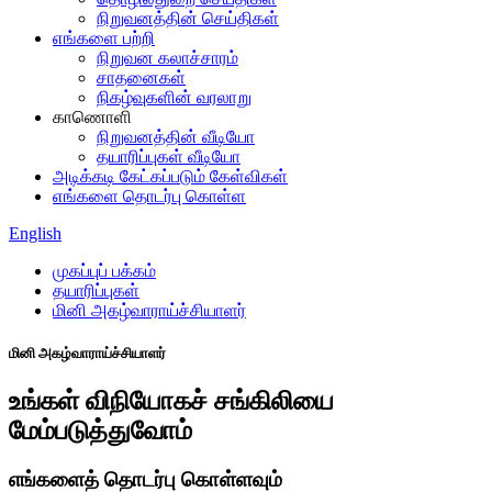
நிறுவனத்தின் செய்திகள்
எங்களை பற்றி
நிறுவன கலாச்சாரம்
சாதனைகள்
நிகழ்வுகளின் வரலாறு
காணொளி
நிறுவனத்தின் வீடியோ
தயாரிப்புகள் வீடியோ
அடிக்கடி கேட்கப்படும் கேள்விகள்
எங்களை தொடர்பு கொள்ள
English
முகப்புப் பக்கம்
தயாரிப்புகள்
மினி அகழ்வாராய்ச்சியாளர்
மினி அகழ்வாராய்ச்சியாளர்
உங்கள் விநியோகச் சங்கிலியை
மேம்படுத்துவோம்
எங்களைத் தொடர்பு கொள்ளவும்