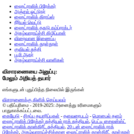
ஹைட்ராலிக் பிரேக்கர்
அஞ்சல் ஓட்டுநர்
ஹைட்ராலிக் கிராப்ஸ்
நீரியல் வெட்டு
ஹைட்ராலிக் தகடு கம்ப்ராக்டர்
அகழ்வாராய்ச்சி கிழிப்பான்
விரைவான இணைப்பு
ஹைட்ராலிக் தூள்தூள்
குவியல் சுத்தி
பூமி ஆகர்
அகழ்வாராய்ச்சி வாளிகள்
விசாரணையை அனுப்பு:
மேலும் அறியத் தயார்
எங்களுடன் புதுப்பித்த நிலையில் இருங்கள்
விசாரணைக்கு கிளிக் செய்யவும்
© பதிப்புரிமை - 2019-2025: அனைத்து உரிமைகளும்
பாதுகாக்கப்பட்டவை.
கையேடு
-
சிறப்பு தயாரிப்புகள்
-
தளவரைபடம்
-
மொபைல் தளம்
ஹைட்ராலிக் பிரேக்கர் சுத்தியல் ராக் சுத்தியல்
,
பெட்டி சைலன்ஸ்ட்
ஹைட்ராலிக் கான்கிரீட் சுத்தியல்
,
20 டன் ஹைட்ராலிக் ராக்
பிரேக்கர்
,
அகழ்வாராய்ச்சிக்கான ஹைட்ராலிக் கான்கிரீட் தூள்தூள்