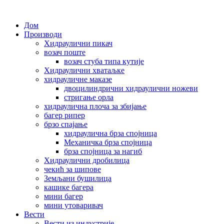
Дом
Производи
Хидраулични пикач
возач поште
возач стуба типа кутије
Хидраулични хватаљке
хидрауличне маказе
двоцилиндрични хидраулични ножеви
стригање орла
хидраулична плоча за збијање
багер рипер
брзо спајање
хидраулична брза спојница
Механичка брза спојница
брза спојница за нагиб
Хидраулични дробилица
чекић за шипове
Земљани бушилица
кашике багера
мини багер
мини утоваривач
Вести
Вести из индустрије