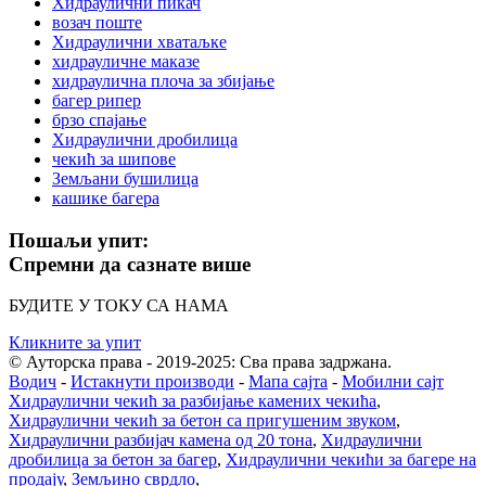
Хидраулични пикач
возач поште
Хидраулични хватаљке
хидрауличне маказе
хидраулична плоча за збијање
багер рипер
брзо спајање
Хидраулични дробилица
чекић за шипове
Земљани бушилица
кашике багера
Пошаљи упит:
Спремни да сазнате више
БУДИТЕ У ТОКУ СА НАМА
Кликните за упит
© Ауторска права - 2019-2025: Сва права задржана.
Водич
-
Истакнути производи
-
Мапа сајта
-
Мобилни сајт
Хидраулични чекић за разбијање камених чекића
,
Хидраулични чекић за бетон са пригушеним звуком
,
Хидраулични разбијач камена од 20 тона
,
Хидраулични
дробилица за бетон за багер
,
Хидраулични чекићи за багере на
продају
,
Земљино сврдло
,