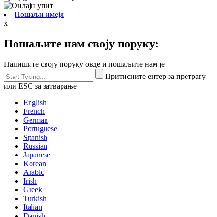
Пошаљи имејл
x
Пошаљите нам своју поруку:
Напишите своју поруку овде и пошаљите нам је
Притисните ентер за претрагу
или ESC за затварање
English
French
German
Portuguese
Spanish
Russian
Japanese
Korean
Arabic
Irish
Greek
Turkish
Italian
Danish