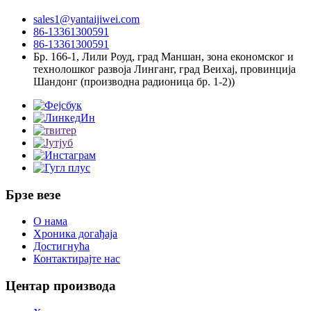
sales1@yantaijiwei.com
86-13361300591
86-13361300591
Бр. 166-1, Лили Роуд, град Маншан, зона економског и
технолошког развоја Линганг, град Веихај, провинција
Шандонг (производна радионица бр. 1-2))
Брзе везе
О нама
Хроника догађаја
Достигнућа
Контактирајте нас
Центар производа