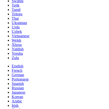
Swahili
Tajik
Tamil
Telugu
Thai
Ukrainian
Urdu
Uzbek
Vietnamese
Welsh
Xhosa
Yiddish
Yoruba
Zulu
English
French
German
Portuguese
Spanish
Russian
Japanese
Korean
Arabic
Irish