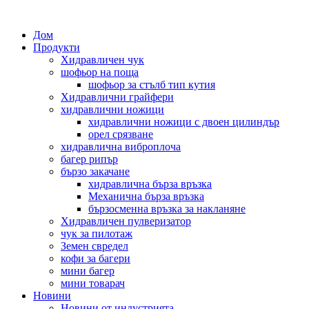
Дом
Продукти
Хидравличен чук
шофьор на поща
шофьор за стълб тип кутия
Хидравлични грайфери
хидравлични ножици
хидравлични ножици с двоен цилиндър
орел срязване
хидравлична виброплоча
багер рипър
бързо закачане
хидравлична бърза връзка
Механична бърза връзка
бързосменна връзка за накланяне
Хидравличен пулверизатор
чук за пилотаж
Земен свредел
кофи за багери
мини багер
мини товарач
Новини
Новини от индустрията