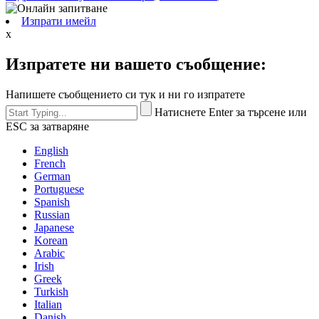
Изпрати имейл
x
Изпратете ни вашето съобщение:
Напишете съобщението си тук и ни го изпратете
Натиснете Enter за търсене или
ESC за затваряне
English
French
German
Portuguese
Spanish
Russian
Japanese
Korean
Arabic
Irish
Greek
Turkish
Italian
Danish