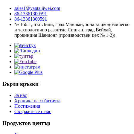
sales1@yantaijiwei.com
86-13361300591
86-13361300591
№ 166-1, път Лили, град Маншан, зона за икономическо
и технологично развитие Линган, град Вейхай,
провинция Шандонг (производствен цех № 1-2))
Бързи връзки
За нас
Хроника на събитията
Постижения
Свържете се с нас
Продуктов център