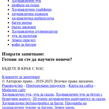
Хидравличен чук
шофьор на поща
Хидравлични грайфери
хидравлични ножици
хидравлична виброплоча
багер рипър
бързо закачане
Хидравличен пулверизатор
чук за пилотаж
Земен свредел
кофи за багери
Изпрати запитване:
Готови ли сте да научите повече?
БЪДЕТЕ В КРАК С НАС
Кликнете за запитване
© Авторско право - 2019-2025: Всички права запазени.
Ръководство
-
Препоръчани продукти
-
Карта на сайта
-
Мобилен сайт
Хидравличен чук, чук за скали
,
Хидравличен чук за бетон с
безшумен корпус
,
20-тонен хидравличен разрушител за скали
,
Хидравличен бетонодробил за багер
,
Продажба на
хидравлични чукове за багери
,
Земен шнек
,