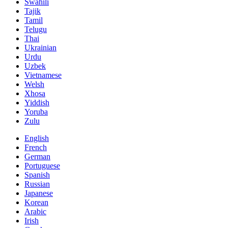
Swahili
Tajik
Tamil
Telugu
Thai
Ukrainian
Urdu
Uzbek
Vietnamese
Welsh
Xhosa
Yiddish
Yoruba
Zulu
English
French
German
Portuguese
Spanish
Russian
Japanese
Korean
Arabic
Irish