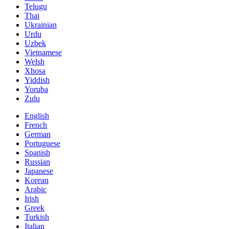
Telugu
Thai
Ukrainian
Urdu
Uzbek
Vietnamese
Welsh
Xhosa
Yiddish
Yoruba
Zulu
English
French
German
Portuguese
Spanish
Russian
Japanese
Korean
Arabic
Irish
Greek
Turkish
Italian