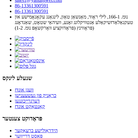
sales1@yantaijiwei.com
86-13361300591
86-13361300591
נומ. 166-1, לילי ראָוד, מאַנשאַן טאַון, לינגאַנג עקאָנאָמישע און
טעקנאַלאַדזשיקאַלע אַנטוויקלונג זאָנע, וועיהאַי שטאָט, שאַנדאָנג
פּראָווינץ (פּראָדוקציע וואָרקשאָפּ נומ. 1-2))
שנעלע לינקס
וועגן אונדז
כראָניק פון געשעענישן
דערגרייכונגען
קאָנטאַקט אונדז
פּראָדוקט צענטער
הידראַולישע ברעאַקער
פּאָסט דרייווער