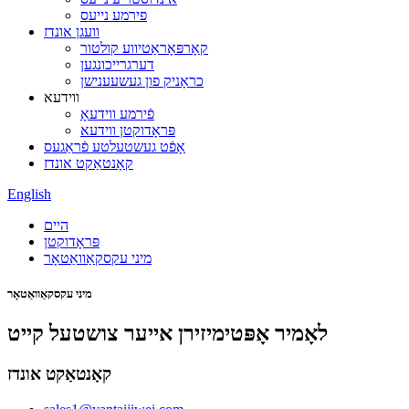
פירמע נייעס
וועגן אונדז
קאָרפּאָראַטיווע קולטור
דערגרייכונגען
כראָניק פון געשעענישן
ווידעא
פֿירמע ווידעאָ
פּראָדוקטן ווידעא
אָפֿט געשטעלטע פֿראַגעס
קאָנטאַקט אונדז
English
היים
פּראָדוקטן
מיני עקסקאַוואַטאָר
מיני עקסקאַוואַטאָר
לאָמיר אָפּטימיזירן אייער צושטעל קייט
קאָנטאַקט אונדז