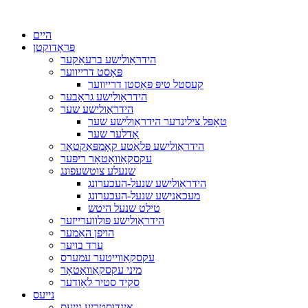
היים
פּראָדוקטן
הידראַולישע ברעאַקער
פּאָסט דרייווער
קעסטל טיפּ פּאָסטן דרייווער
הידראַולישע גראַבער
הידראַולישע שער
טאָפּל צילינדער הידראַולישע שער
אָדלער שער
הידראַולישע פּלאַטע קאָמפּאַקטאָר
עקסקאַוואַטאָר ריפּער
שנעלע צוטשעפונג
הידראַולישע שנעל-העכערונג
מעכאנישע שנעל-העכערונג
טילט שנעל היטש
הידראַולישע פּולווערייזער
הויפן האַמער
ערד בויער
עקסקאַווייטער עמערס
מיני עקסקאַוואַטאָר
סקיד סטיר לאָודער
נייעס
אינדוסטריע נייעס