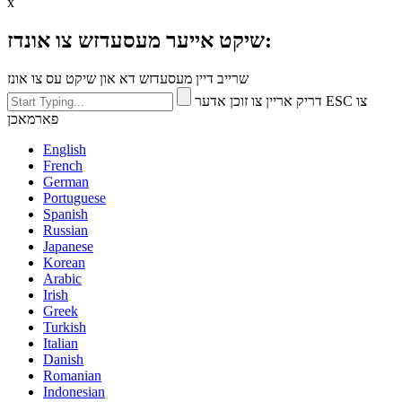
x
שיקט אייער מעסעדזש צו אונדז:
שרייב דיין מעסעדזש דא און שיקט עס צו אונז
דריק אריין צו זוכן אדער ESC צו
פארמאכן
English
French
German
Portuguese
Spanish
Russian
Japanese
Korean
Arabic
Irish
Greek
Turkish
Italian
Danish
Romanian
Indonesian