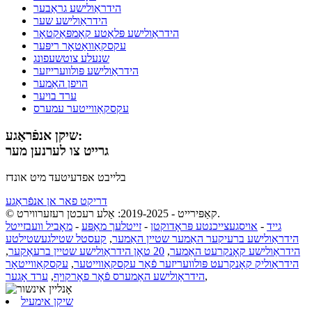
הידראַולישע גראַבער
הידראַולישע שער
הידראַולישע פּלאַטע קאָמפּאַקטאָר
עקסקאַוואַטאָר ריפּער
שנעלע צוטשעפונג
הידראַולישע פּולווערייזער
הויפן האַמער
ערד בויער
עקסקאַווייטער עמערס
שיקן אנפֿראַגע:
גרייט צו לערנען מער
בלייבט אפדעיטעד מיט אונדז
דריקט פאר אן אנפֿראַגע
© קאַפּירייט - 2019-2025: אַלע רעכטן רעזערווירט.
גייד
-
אויסגעצייכנטע פּראָדוקטן
-
זייטלעך מאַפּע
-
מאָביל וועבזייטל
הידראַולישע ברעיקער האַמער שטיין האַמער
,
קעסטל שטילגעשטילטע
הידראַולישע קאָנקרעט האַמער
,
20 טאָן הידראַולישע שטיין ברעאַקער
,
הידראַוליק קאָנקרעט פּולוועריזער פֿאַר עקסקאַווייטער
,
עקסקאַווייטאָר
,
הידראַולישע האַמערס פֿאַר פאַרקויף
,
ערד אָגער
שיקן אימעיל