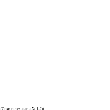
(Сехи истеҳсолии № 1-2))