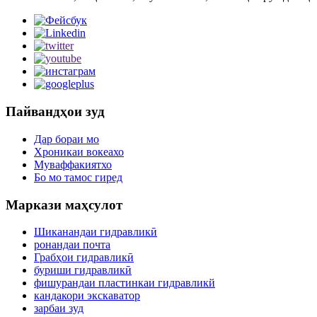
Пайвандҳои зуд
Дар бораи мо
Хроникаи вокеахо
Муваффакиятхо
Бо мо тамос гиред
Маркази маҳсулот
Шиканандаи гидравликӣ
ронандаи почта
Грабҳои гидравликӣ
буриши гидравликӣ
фишурандаи пластинкаи гидравликй
кандакори экскаватор
зарбаи зуд