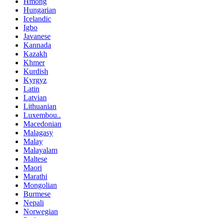
Hmong
Hungarian
Icelandic
Igbo
Javanese
Kannada
Kazakh
Khmer
Kurdish
Kyrgyz
Latin
Latvian
Lithuanian
Luxembou..
Macedonian
Malagasy
Malay
Malayalam
Maltese
Maori
Marathi
Mongolian
Burmese
Nepali
Norwegian