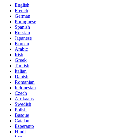
English
French
German
Portuguese
Spanish
Russian
Japanese
Korean
Arabic
Irish
Greek
Turkish
Italian
Danish
Romanian
Indonesian
Czech
Afrikaans
Swedish
Polish
Basque
Catalan
Esperanto
Hindi