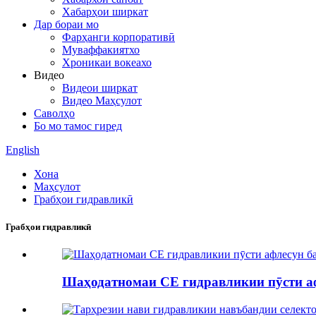
Хабарҳои ширкат
Дар бораи мо
Фарҳанги корпоративӣ
Муваффакиятхо
Хроникаи вокеахо
Видео
Видеои ширкат
Видео Маҳсулот
Саволҳо
Бо мо тамос гиред
English
Хона
Маҳсулот
Грабҳои гидравликӣ
Грабҳои гидравликӣ
Шаҳодатномаи CE гидравликии пӯсти аф