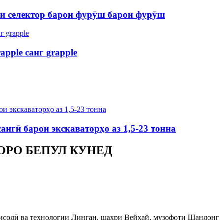
и селектор барои фурӯш барои фурӯш
apple санг grapple
нгӣ барои экскаваторҳо аз 1,5-23 тонна
ОРО БЕПУЛ КУНЕД
содӣ ва технологии Линган, шаҳри Вейхай, музофоти Шандонг 