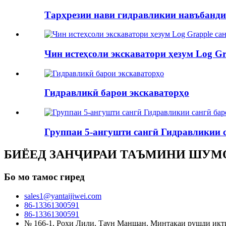
Тарҳрезии нави гидравликии навъбанди
Чин истеҳсоли экскаватори ҳезум Log Gr
Гидравликӣ барои экскаваторҳо
Группаи 5-ангушти сангӣ Гидравликии са
БИЁЕД ЗАНҶИРАИ ТАЪМИНИ ШУМ
Бо мо тамос гиред
sales1@yantaijiwei.com
86-13361300591
86-13361300591
№ 166-1, Роҳи Лили, Таун Маншан, Минтақаи рушди иқти