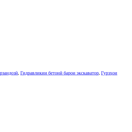
урзандозӣ
,
Гидравликии бетонӣ барои экскаватор
,
Гурзҳои