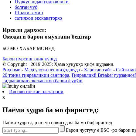
Пуркунандаи гидравликӣ
болғаи чӯб
Шнаки замин
сатилхои экскаваторхо
Ирсоли дархост:
Омодагӣ барои омӯхтани бештар
БО МО ХАБАР МОНЕД
Барои пурсиш клик кунед
© Copyright - 2019-2025: Ҳама ҳуқуқҳо ҳифз шудаанд.
Роҳнамо
-
Маҳсулоти пешниҳодшуда
-
Харитаи сайт
-
Сайти мо
20 тонна гидравликии сангпора
,
Гидравликӣ Breaker гурзандо
гидравликии экскаватор барои фурӯш
,
Ирсоли почтаи электронӣ
x
Паёми худро ба мо фиристед:
Паёми худро дар ин ҷо нависед ва ба мо бифиристед
Барои ҷустуҷӯ ё ESC -ро барои 