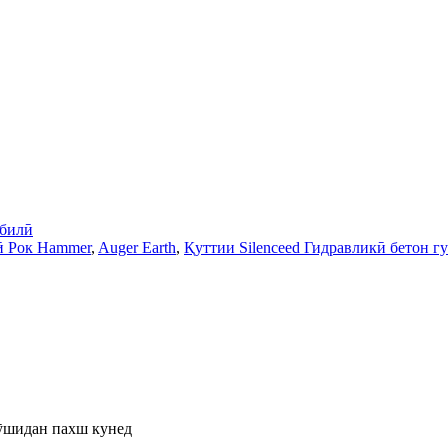
билӣ
зӣ Рок Hammer
,
Auger Earth
,
Қуттии Silenceed Гидравликӣ бетон г
пӯшидан пахш кунед