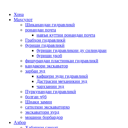
Хона
Маҳсулот
Шиканандаи гидравликӣ
ронандаи почта
навъи қуттии ронандаи почта
Грабҳои гидравликӣ
буриши гидравликӣ
буриши гидравликии ду силиндраи
буриши уқоб
фишурандаи пластинкаи гидравликй
кандакори экскаватор
зарбаи зуд
кафшери зуди гидравликӣ
Дастрасии механикии зуд
чархзании зуд
Пуркунандаи гидравликӣ
болғаи чӯб
Шнаки замин
сатилхои экскаваторхо
экскаватори хурд
мошини борбардор
Ахбор
Хабархои саноат