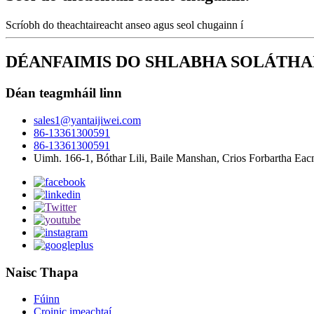
Scríobh do theachtaireacht anseo agus seol chugainn í
DÉANFAIMIS DO SHLABHA SOLÁTHA
Déan teagmháil linn
sales1@yantaijiwei.com
86-13361300591
86-13361300591
Uimh. 166-1, Bóthar Lili, Baile Manshan, Crios Forbartha Eac
Naisc Thapa
Fúinn
Croinic imeachtaí