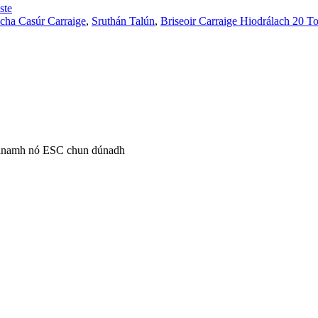
ste
acha Casúr Carraige
,
Sruthán Talún
,
Briseoir Carraige Hiodrálach 20 T
héanamh nó ESC chun dúnadh