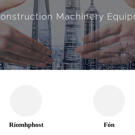
Construction Machinery Equip
Ríomhphost
Fón