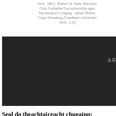
Uimh. 166-1, Bóthar Lili, Baile Manshan,
Crios Forbartha Eacnamaíochta agus
Teicneolaíoch Lingang, cathair Weihai,
Cúige Shandong (Ceardlann Léiriúcháin
Uimh. 1-2))
AR
Seol do theachtaireacht chugainn: