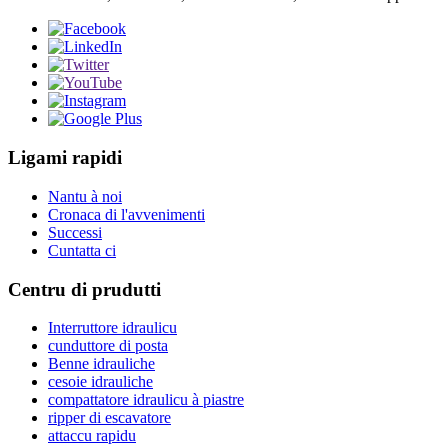
Ligami rapidi
Nantu à noi
Cronaca di l'avvenimenti
Successi
Cuntatta ci
Centru di prudutti
Interruttore idraulicu
cunduttore di posta
Benne idrauliche
cesoie idrauliche
compattatore idraulicu à piastre
ripper di escavatore
attaccu rapidu