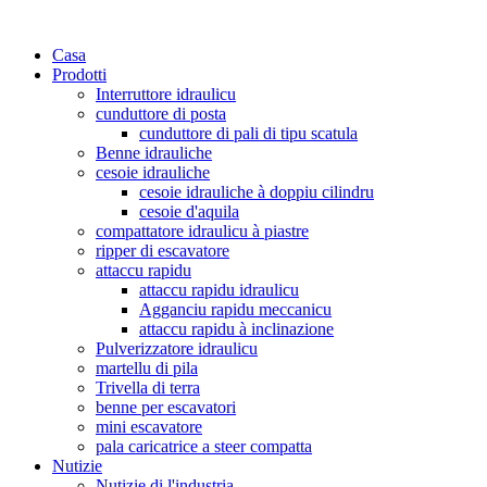
Casa
Prodotti
Interruttore idraulicu
cunduttore di posta
cunduttore di pali di tipu scatula
Benne idrauliche
cesoie idrauliche
cesoie idrauliche à doppiu cilindru
cesoie d'aquila
compattatore idraulicu à piastre
ripper di escavatore
attaccu rapidu
attaccu rapidu idraulicu
Agganciu rapidu meccanicu
attaccu rapidu à inclinazione
Pulverizzatore idraulicu
martellu di pila
Trivella di terra
benne per escavatori
mini escavatore
pala caricatrice a steer compatta
Nutizie
Nutizie di l'industria