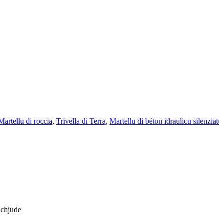
Martellu di roccia
,
Trivella di Terra
,
Martellu di béton idraulicu silenziat
 chjude