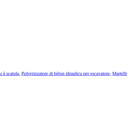
u à scatula
,
Pulverizzatore di béton idraulicu per escavatore
,
Martelli