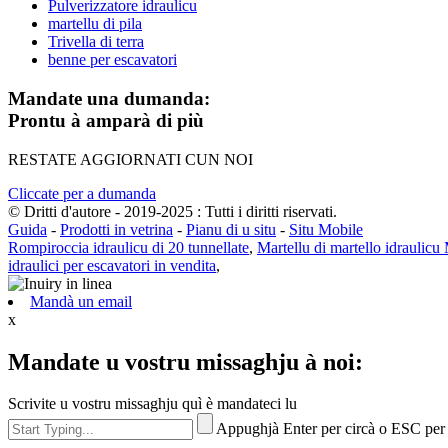
Pulverizzatore idraulicu
martellu di pila
Trivella di terra
benne per escavatori
Mandate una dumanda:
Prontu à amparà di più
RESTATE AGGIORNATI CUN NOI
Cliccate per a dumanda
© Dritti d'autore - 2019-2025 : Tutti i diritti riservati.
Guida
-
Prodotti in vetrina
-
Pianu di u situ
-
Situ Mobile
Rompiroccia idraulicu di 20 tunnellate
,
Martellu di martello idraulicu 
idraulici per escavatori in vendita
,
Mandà un email
x
Mandate u vostru missaghju à noi:
Scrivite u vostru missaghju quì è mandateci lu
Appughjà Enter per circà o ESC per