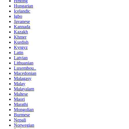
Hmong
Hungarian
Icelandic
Igbo
Javanese
Kannada
Kazakh
Khmer
Kurdish
Kyrgyz
Latin
Latvian
Lithuanian
Luxembou..
Macedonian
Malagasy
Malay
Malayalam
Maltese
Maori
Marathi
Mongolian
Burmese
Nepali
Norwegian