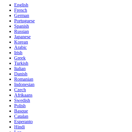
English
French
German
Portuguese
Spanish
Russian
Japanese
Korean
Arabic
Irish
Greek
Turkish
Italian
Danish
Romanian
Indonesian
Czech
Afrikaans
Swedish
Polish
Basque
Catalan
Esperanto
Hindi