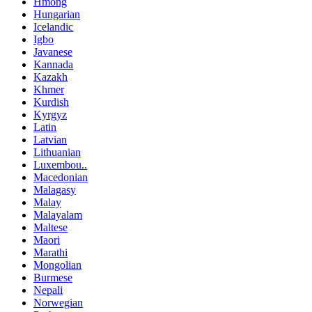
Hmong
Hungarian
Icelandic
Igbo
Javanese
Kannada
Kazakh
Khmer
Kurdish
Kyrgyz
Latin
Latvian
Lithuanian
Luxembou..
Macedonian
Malagasy
Malay
Malayalam
Maltese
Maori
Marathi
Mongolian
Burmese
Nepali
Norwegian