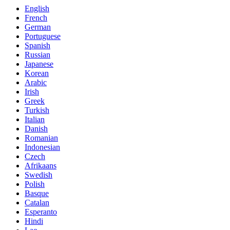
English
French
German
Portuguese
Spanish
Russian
Japanese
Korean
Arabic
Irish
Greek
Turkish
Italian
Danish
Romanian
Indonesian
Czech
Afrikaans
Swedish
Polish
Basque
Catalan
Esperanto
Hindi