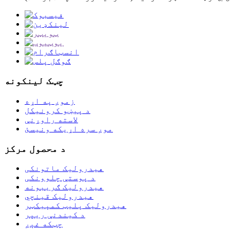
چټک لینکونه
زموږ په اړه
د پیښو کرونیکل
لاسته راوړنې
موږ سره اړیکه ونیسئ
د محصول مرکز
هیدرولیک ماتونکی
د پوستې چلوونکی
هیدرولیک ګریبونه
هیدرولیک قینچي
هیدرولیک پلیټ کمپیکټر
د کیندنې ریپر
چټکه غېږ