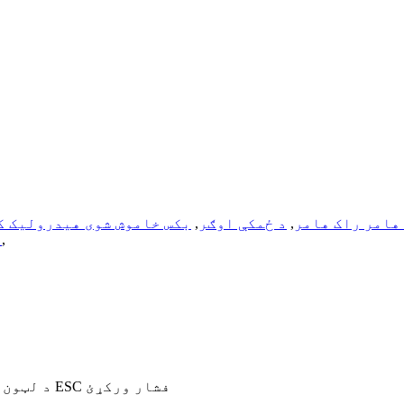
هامر راک هامر
,
د ځمکې اوګر
,
بکس خاموش شوی هیدرولیک ک
,
پ
د لټون لپاره انټر یا د تړلو لپاره ESC فشار ورکړئ