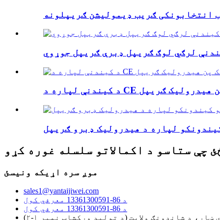
یب انتخابونکی ګریب ډیمولیشن ګریپلونه
ندنې لرګي لوګ ګریپل ډبرې ګریپل جوړوي
نکیټریک پن هیدرولیک ګریپل
ئ چې ستاسو د اکمالاتو سلسله غوره کړو
موږ سره اړیکه ونیسئ
sales1@yantaijiwei.com
د 86-13361300591 معرفي کول
د 86-13361300591 معرفي کول