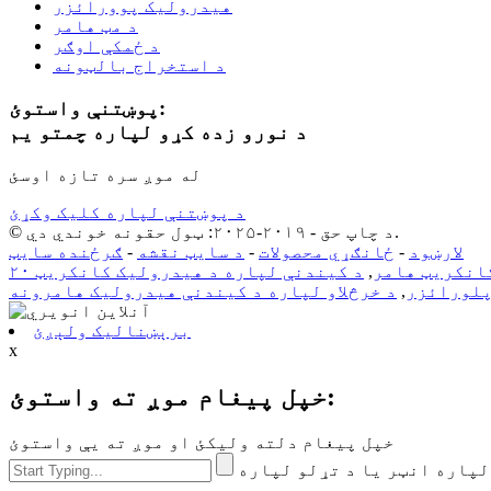
هیدرولیک پوورائزر
د مټ هامر
د ځمکې اوګر
د استخراج بالټونه
پوښتنې واستوئ:
د نورو زده کړو لپاره چمتو یم
له موږ سره تازه اوسئ
د پوښتنې لپاره کلیک وکړئ
© د چاپ حق - ۲۰۱۹-۲۰۲۵: ټول حقونه خوندي دي.
لارښود
-
ځانګړي محصولات
-
د سایټ نقشه
-
ګرځنده سایټ
انکریټ هامر
,
د کیندنې لپاره د هیدرولیک کانکریټ
لورائزر
,
د خرڅلاو لپاره د کیندنې هیدرولیک هامرونه
برېښنالیک ولېږئ
x
خپل پیغام موږ ته واستوئ:
خپل پیغام دلته ولیکئ او موږ ته یې واستوئ