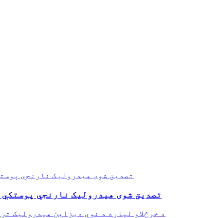
د کیندنې لپاره د CE تصدیق شوی هیدرولیک نارنجي پ