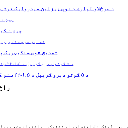
د خرڅلاو لپاره د نوي ډیزاین هیدرولیک ترت
چین د کی
د کیندنې لپاره د CE تصدیق شوی س
د ۵ ګوتو ډبرو ګریپل د ۱.۵-۲۳ ټنو کیندونکو لپاره د هیدرولیک ډبرو ګریپل
راځ