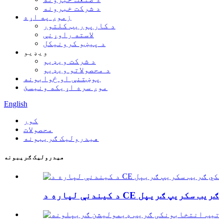
د شرکت خبرونه
زموږ په اړه
د کارپوریټ کلتور
لاسته راوړنې
د پیښو کرونیکل
ویډیو
د شرکت ویډیو
د محصولاتو ویډیو
پوښتنې او ځوابونه
موږ سره اړیکه ونیسئ
English
کور
محصولات
هیدرولیک ګریبونه
هیدرولیک ګریبونه
وستکي ګریب سکریپ ګریپل