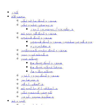
کور
محصولات
هیدرولیک ماتونکی
د پوستې چلوونکی
د بکس ډول پوسټ ډرایور
هیدرولیک ګریبونه
هیدرولیک قینچي
دوه ګونی سلنډر هیدرولیک قینچی
د عقاب وړی
هیدرولیک پلیټ کمپیکټر
د کیندنې ریپر
چټکه غېږ
هیدرولیک چټک هچ
میخانیکي چټک هچ
چټکه ټک وهل
هیدرولیک پوورائزر
د مټ هامر
د ځمکې اوګر
د استخراج بالټونه
کوچنی کیندونکی
د سکېډ سټیر لوډر
خبرونه
د صنعت خبرونه