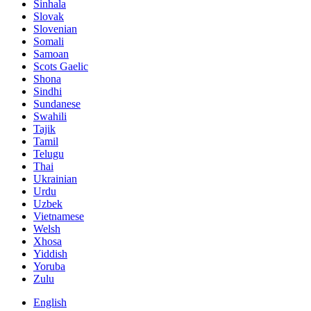
Sinhala
Slovak
Slovenian
Somali
Samoan
Scots Gaelic
Shona
Sindhi
Sundanese
Swahili
Tajik
Tamil
Telugu
Thai
Ukrainian
Urdu
Uzbek
Vietnamese
Welsh
Xhosa
Yiddish
Yoruba
Zulu
English