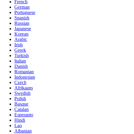
French
German
Portuguese
Spanish
Russian
Japanese
Korean
Arabic
Irish
Greek
Turkish
Italian
Danish
Romanian
Indonesian
Czech
Afrikaans
Swedish
Polish
Basque
Catalan
Esperanto
Hindi
Lao
Albanian