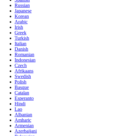
Russian
Japanese
Korean
Arabic
Irish
Greek
Turkish
Italian
Danish
Romanian
Indonesian
Czech
Afrikaans
Swedish
Polish
Basque
Catalan
Esperanto
Hindi
Lao
Albanian
Amharic
Armenian
Azerbaijani