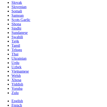
Slovak
Slovenian
Somali
Samoan
Scots Gaelic
Shona
Sindhi
Sundanese
Swahili
Tajik
Tamil
Telugu
Thai
Ukrainian
Urdu
Uzbek
Vietnamese
Welsh
Xhosa
Yiddish
Yoruba
Zulu
English
French