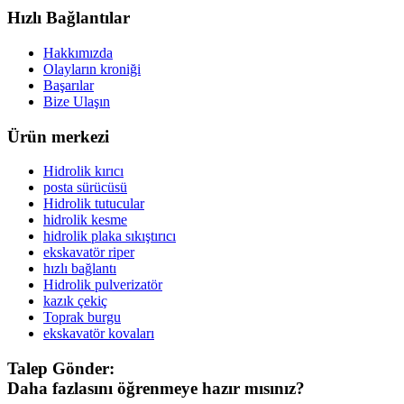
Hızlı Bağlantılar
Hakkımızda
Olayların kroniği
Başarılar
Bize Ulaşın
Ürün merkezi
Hidrolik kırıcı
posta sürücüsü
Hidrolik tutucular
hidrolik kesme
hidrolik plaka sıkıştırıcı
ekskavatör riper
hızlı bağlantı
Hidrolik pulverizatör
kazık çekiç
Toprak burgu
ekskavatör kovaları
Talep Gönder:
Daha fazlasını öğrenmeye hazır mısınız?