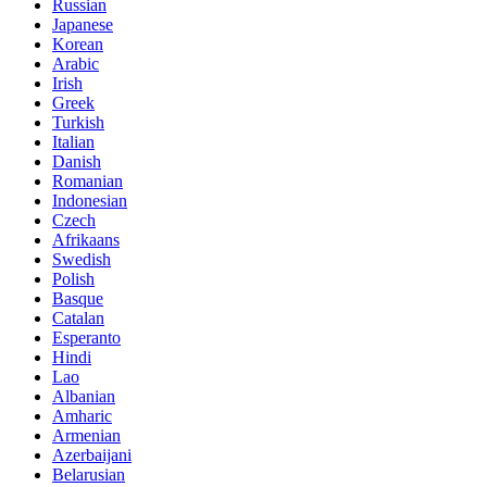
Russian
Japanese
Korean
Arabic
Irish
Greek
Turkish
Italian
Danish
Romanian
Indonesian
Czech
Afrikaans
Swedish
Polish
Basque
Catalan
Esperanto
Hindi
Lao
Albanian
Amharic
Armenian
Azerbaijani
Belarusian