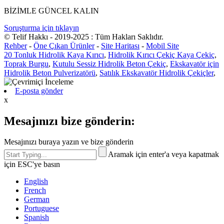
BİZİMLE GÜNCEL KALIN
Soruşturma için tıklayın
© Telif Hakkı - 2019-2025 : Tüm Hakları Saklıdır.
Rehber
-
Öne Çıkan Ürünler
-
Site Haritası
-
Mobil Site
20 Tonluk Hidrolik Kaya Kırıcı
,
Hidrolik Kırıcı Çekiç Kaya Çekiç
,
Toprak Burgu
,
Kutulu Sessiz Hidrolik Beton Çekiç
,
Ekskavatör için
Hidrolik Beton Pulverizatörü
,
Satılık Ekskavatör Hidrolik Çekiçler
,
E-posta gönder
x
Mesajınızı bize gönderin:
Mesajınızı buraya yazın ve bize gönderin
Aramak için enter'a veya kapatmak
için ESC'ye basın
English
French
German
Portuguese
Spanish