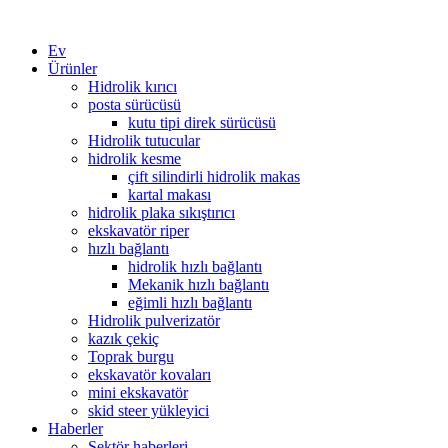
Ev
Ürünler
Hidrolik kırıcı
posta sürücüsü
kutu tipi direk sürücüsü
Hidrolik tutucular
hidrolik kesme
çift ​​silindirli hidrolik makas
kartal makası
hidrolik plaka sıkıştırıcı
ekskavatör riper
hızlı bağlantı
hidrolik hızlı bağlantı
Mekanik hızlı bağlantı
eğimli hızlı bağlantı
Hidrolik pulverizatör
kazık çekiç
Toprak burgu
ekskavatör kovaları
mini ekskavatör
skid steer yükleyici
Haberler
Sektör haberleri