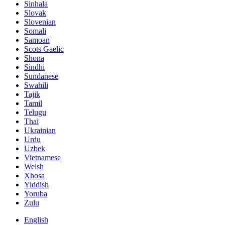
Sinhala
Slovak
Slovenian
Somali
Samoan
Scots Gaelic
Shona
Sindhi
Sundanese
Swahili
Tajik
Tamil
Telugu
Thai
Ukrainian
Urdu
Uzbek
Vietnamese
Welsh
Xhosa
Yiddish
Yoruba
Zulu
English