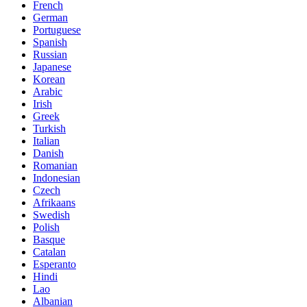
French
German
Portuguese
Spanish
Russian
Japanese
Korean
Arabic
Irish
Greek
Turkish
Italian
Danish
Romanian
Indonesian
Czech
Afrikaans
Swedish
Polish
Basque
Catalan
Esperanto
Hindi
Lao
Albanian