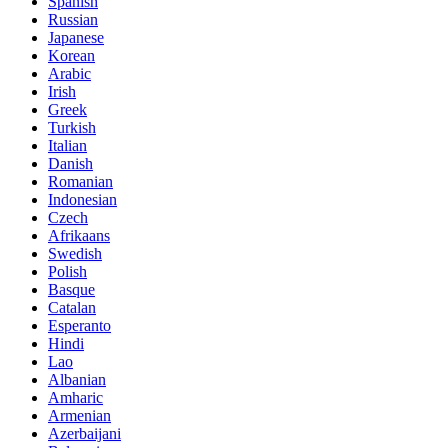
Spanish
Russian
Japanese
Korean
Arabic
Irish
Greek
Turkish
Italian
Danish
Romanian
Indonesian
Czech
Afrikaans
Swedish
Polish
Basque
Catalan
Esperanto
Hindi
Lao
Albanian
Amharic
Armenian
Azerbaijani