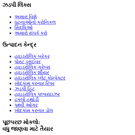
ઝડપી લિંક્સ
અમારા વિશે
ઘટનાઓનો ક્રોનિકલ
સિદ્ધિઓ
અમારો સંપર્ક કરો
ઉત્પાદન કેન્દ્ર
હાઇડ્રોલિક બ્રેકર
પોસ્ટ ડ્રાઈવર
હાઇડ્રોલિક ગ્રેબ્સ
હાઇડ્રોલિક શીયર
હાઇડ્રોલિક પ્લેટ કોમ્પેક્ટર
ખોદકામ કરનાર રિપર
ઝડપી હિટ
હાઇડ્રોલિક પલ્વરાઇઝર
ઢગલો હથોડી
પૃથ્વી ઓગર
ખોદકામ કરનાર ડોલ
પૂછપરછ મોકલો:
વધુ જાણવા માટે તૈયાર