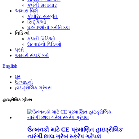
કંપની સમાચાર
અમારા વિશે
કોર્પોરેટ સંસ્કૃતિ
સિદ્ધિઓ
ઘટનાઓનો ક્રોનિકલ
વિડિઓ
કંપની વિડિઓ
ઉત્પાદનો વિડિઓ
પ્રશ્નો
અમારો સંપર્ક કરો
English
ઘર
ઉત્પાદનો
હાઇડ્રોલિક ગ્રેબ્સ
હાઇડ્રોલિક ગ્રેબ્સ
ઉત્ખનકો માટે CE પ્રમાણિત હાઇડ્રોલિક
નારંગી છાલ ગ્રેબ સ્ક્રેપ ગ્રેપલ