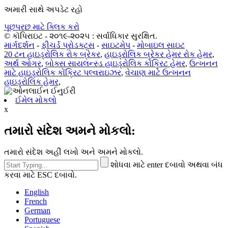
અમારી સાથે અપડેટ રહો
પૂછપરછ માટે ક્લિક કરો
© કૉપિરાઇટ - ૨૦૧૯-૨૦૨૫ : સર્વાધિકાર સુરક્ષિત.
માર્ગદર્શન
-
ફીચર્ડ પ્રોડક્ટ્સ
-
સાઇટમેપ
-
મોબાઇલ સાઇટ
20 ટન હાઇડ્રોલિક રોક બ્રેકર
,
હાઇડ્રોલિક બ્રેકર હેમર રોક હેમર
,
અર્થ ઓગર
,
બોક્સ સાયલન્સ્ડ હાઇડ્રોલિક કોંક્રિટ હેમર
,
ઉત્ખનન
માટે હાઇડ્રોલિક કોંક્રિટ પલ્વરાઇઝર
,
વેચાણ માટે ઉત્ખનન
હાઇડ્રોલિક હેમર
,
ઈમેલ મોકલો
x
તમારો સંદેશ અમને મોકલો:
તમારો સંદેશ અહીં લખો અને અમને મોકલો.
શોધવા માટે enter દબાવો અથવા બંધ
કરવા માટે ESC દબાવો.
English
French
German
Portuguese