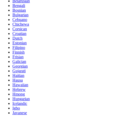
Belarusian
Bengali
Bosnian
Bulgarian
Cebuano
Chichewa
Corsican
Croatian
Dutch
Estonian
Filipino
Finnish
Frisian
Galician
Georgian
Gujarati
Haitian
Hausa
Hawaiian
Hebrew
Hmong
Hungarian
Icelandic
Igbo
Javanese