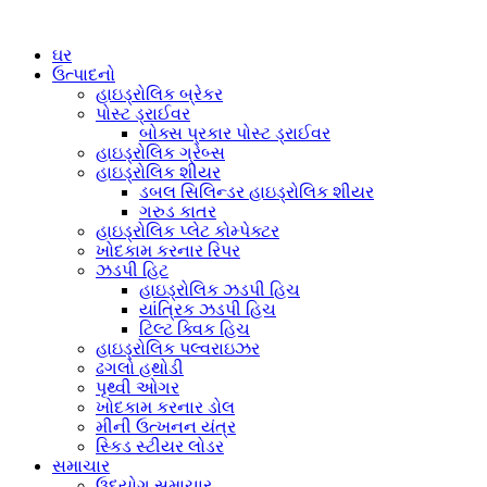
ઘર
ઉત્પાદનો
હાઇડ્રોલિક બ્રેકર
પોસ્ટ ડ્રાઈવર
બોક્સ પ્રકાર પોસ્ટ ડ્રાઈવર
હાઇડ્રોલિક ગ્રેબ્સ
હાઇડ્રોલિક શીયર
ડબલ સિલિન્ડર હાઇડ્રોલિક શીયર
ગરુડ કાતર
હાઇડ્રોલિક પ્લેટ કોમ્પેક્ટર
ખોદકામ કરનાર રિપર
ઝડપી હિટ
હાઇડ્રોલિક ઝડપી હિચ
યાંત્રિક ઝડપી હિચ
ટિલ્ટ ક્વિક હિચ
હાઇડ્રોલિક પલ્વરાઇઝર
ઢગલો હથોડી
પૃથ્વી ઓગર
ખોદકામ કરનાર ડોલ
મીની ઉત્ખનન યંત્ર
સ્કિડ સ્ટીયર લોડર
સમાચાર
ઉદ્યોગ સમાચાર