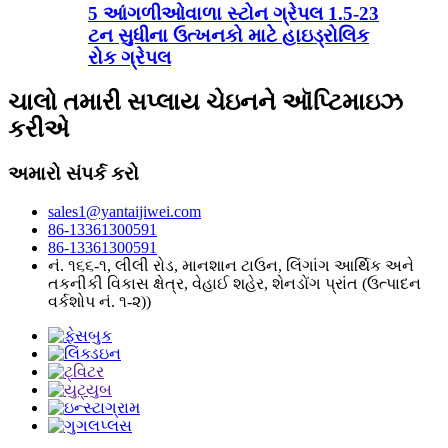
5 આંગળીઓવાળા સ્ટોન ગ્રેપલ 1.5-23
ટન સુધીના ઉત્ખનકો માટે હાઇડ્રોલિક
રોક ગ્રેપલ
ચાલો તમારી સપ્લાય ચેઇનને ઑપ્ટિમાઇઝ
કરીએ
અમારો સંપર્ક કરો
sales1@yantaijiwei.com
86-13361300591
86-13361300591
નં. ૧૬૬-૧, લીલી રોડ, માનશાન ટાઉન, લિંગાંગ આર્થિક અને
તકનીકી વિકાસ ક્ષેત્ર, વેહાઈ શહેર, શેનડોંગ પ્રાંત (ઉત્પાદન
વર્કશોપ નં. ૧-૨))