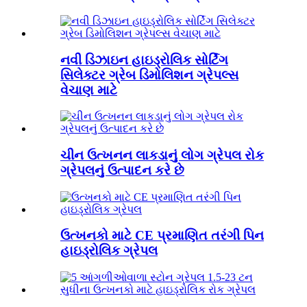
નવી ડિઝાઇન હાઇડ્રોલિક સોર્ટિંગ
સિલેક્ટર ગ્રેબ ડિમોલિશન ગ્રેપલ્સ
વેચાણ માટે
ચીન ઉત્ખનન લાકડાનું લોગ ગ્રેપલ રોક
ગ્રેપલનું ઉત્પાદન કરે છે
ઉત્ખનકો માટે CE પ્રમાણિત તરંગી પિન
હાઇડ્રોલિક ગ્રેપલ