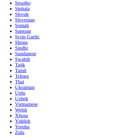
Sesotho
Sinhala
Slovak
Slovenian
Somali
Samoan
Scots Gaelic
Shona
Sindhi
Sundanese
Swahili
Tajik
Tamil
Telugu
Thai
Ukrainian
Urdu
Uzbek
Vietnamese
Welsh
Xhosa
Yiddish
Yoruba
Zulu