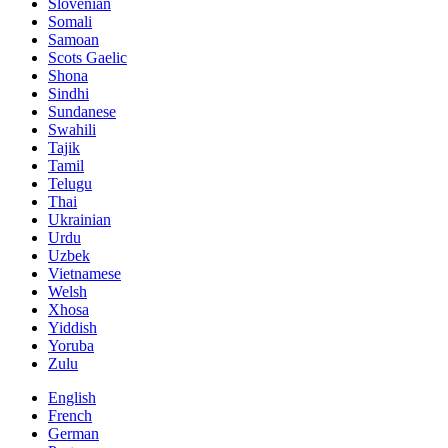
Slovenian
Somali
Samoan
Scots Gaelic
Shona
Sindhi
Sundanese
Swahili
Tajik
Tamil
Telugu
Thai
Ukrainian
Urdu
Uzbek
Vietnamese
Welsh
Xhosa
Yiddish
Yoruba
Zulu
English
French
German