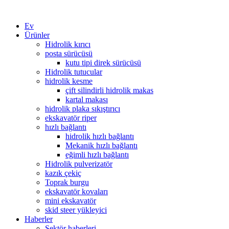
Ev
Ürünler
Hidrolik kırıcı
posta sürücüsü
kutu tipi direk sürücüsü
Hidrolik tutucular
hidrolik kesme
çift ​​silindirli hidrolik makas
kartal makası
hidrolik plaka sıkıştırıcı
ekskavatör riper
hızlı bağlantı
hidrolik hızlı bağlantı
Mekanik hızlı bağlantı
eğimli hızlı bağlantı
Hidrolik pulverizatör
kazık çekiç
Toprak burgu
ekskavatör kovaları
mini ekskavatör
skid steer yükleyici
Haberler
Sektör haberleri