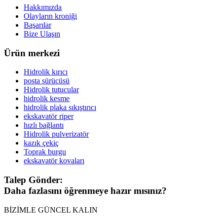
Hakkımızda
Olayların kroniği
Başarılar
Bize Ulaşın
Ürün merkezi
Hidrolik kırıcı
posta sürücüsü
Hidrolik tutucular
hidrolik kesme
hidrolik plaka sıkıştırıcı
ekskavatör riper
hızlı bağlantı
Hidrolik pulverizatör
kazık çekiç
Toprak burgu
ekskavatör kovaları
Talep Gönder:
Daha fazlasını öğrenmeye hazır mısınız?
BİZİMLE GÜNCEL KALIN