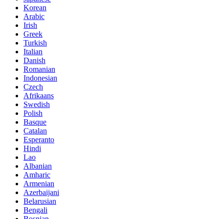
Korean
Arabic
Irish
Greek
Turkish
Italian
Danish
Romanian
Indonesian
Czech
Afrikaans
Swedish
Polish
Basque
Catalan
Esperanto
Hindi
Lao
Albanian
Amharic
Armenian
Azerbaijani
Belarusian
Bengali
Bosnian