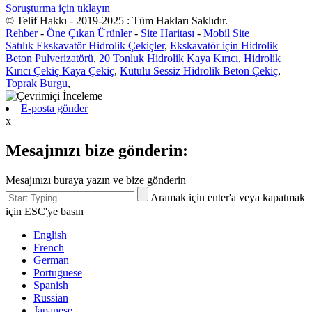
Soruşturma için tıklayın
© Telif Hakkı - 2019-2025 : Tüm Hakları Saklıdır.
Rehber
-
Öne Çıkan Ürünler
-
Site Haritası
-
Mobil Site
Satılık Ekskavatör Hidrolik Çekiçler
,
Ekskavatör için Hidrolik
Beton Pulverizatörü
,
20 Tonluk Hidrolik Kaya Kırıcı
,
Hidrolik
Kırıcı Çekiç Kaya Çekiç
,
Kutulu Sessiz Hidrolik Beton Çekiç
,
Toprak Burgu
,
E-posta gönder
x
Mesajınızı bize gönderin:
Mesajınızı buraya yazın ve bize gönderin
Aramak için enter'a veya kapatmak
için ESC'ye basın
English
French
German
Portuguese
Spanish
Russian
Japanese