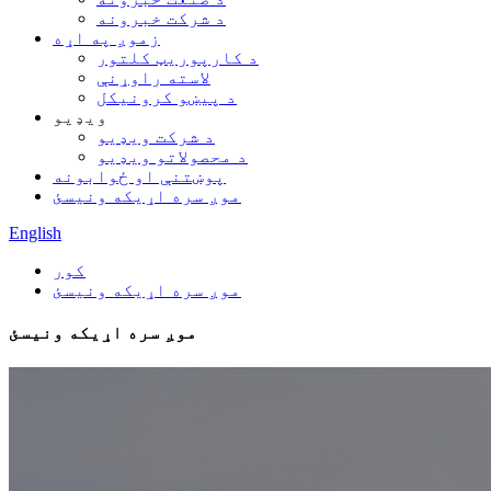
د شرکت خبرونه
زموږ په اړه
د کارپوریټ کلتور
لاسته راوړنې
د پیښو کرونیکل
ویډیو
د شرکت ویډیو
د محصولاتو ویډیو
پوښتنې او ځوابونه
موږ سره اړیکه ونیسئ
English
کور
موږ سره اړیکه ونیسئ
موږ سره اړیکه ونیسئ