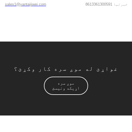
8613361300591 خبرتیا
sales1@yantaijiwei.com
غواړئ له موږ سره کار وکړئ؟
موږ سره
اړیکه ونیسئ