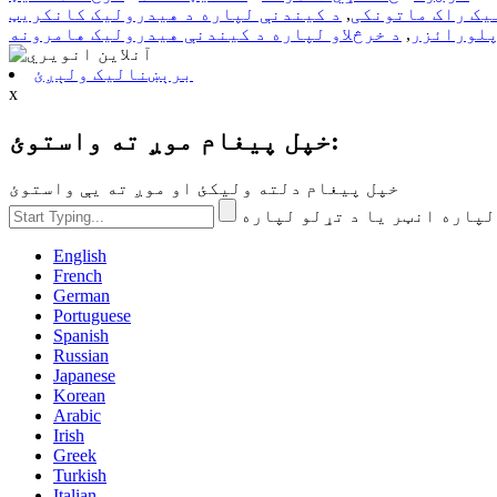
,
د کیندنې لپاره د هیدرولیک کانکریټ
لورائزر
,
د خرڅلاو لپاره د کیندنې هیدرولیک هامرونه
برېښنالیک ولېږئ
x
خپل پیغام موږ ته واستوئ:
خپل پیغام دلته ولیکئ او موږ ته یې واستوئ
English
French
German
Portuguese
Spanish
Russian
Japanese
Korean
Arabic
Irish
Greek
Turkish
Italian