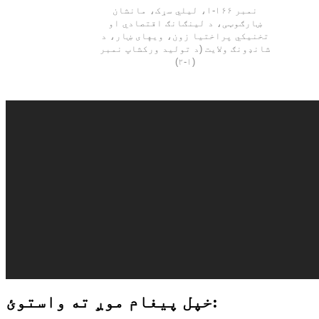
نمبر ۱۶۶-۱، لیلي سړک، مانشان
ښارګوټی، د لینګانګ اقتصادي او
تخنیکي پراختیا زون، ویهای ښار، د
شانډونګ ولایت (د تولید ورکشاپ نمبر
۱-۲))
خپل پیغام موږ ته واستوئ: