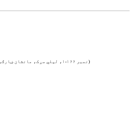
نمبر ۱۶۶-۱، لیلي سړک، مانشان ښارګوټی، د لینګانګ اقتصادي او تخنیکي پراختیا زون، ویهای ښار، د شانډونګ ولایت (د تولید ورکشاپ نمبر ۱-۲))