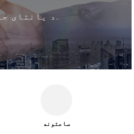
د یانتای جیوی ساختماني ماشین آلاتو شرکت، لمیټډ.
ساعتونه