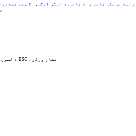
ولیک بریکر هامر راک هامر
,
د ځمکې اوګر
,
۲۰ ټنه هیدرولیک راک ماتونکی
,
پ
د لټون لپاره انټر یا د تړلو لپاره ESC فشار ورکړئ