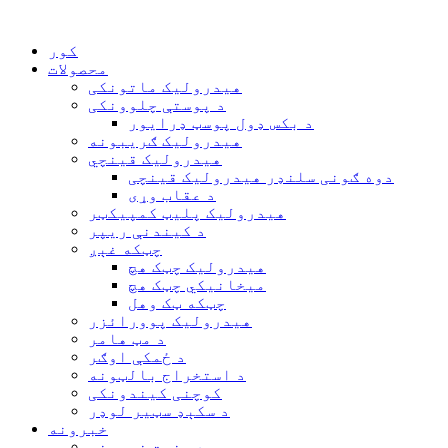
کور
محصولات
هیدرولیک ماتونکی
د پوستې چلوونکی
د بکس ډول پوسټ ډرایور
هیدرولیک ګریبونه
هیدرولیک قینچي
دوه ګونی سلنډر هیدرولیک قینچی
د عقاب وړی
هیدرولیک پلیټ کمپیکټر
د کیندنې ریپر
چټکه غېږ
هیدرولیک چټک هچ
میخانیکي چټک هچ
چټکه ټک وهل
هیدرولیک پوورائزر
د مټ هامر
د ځمکې اوګر
د استخراج بالټونه
کوچنی کیندونکی
د سکېډ سټیر لوډر
خبرونه
د صنعت خبرونه