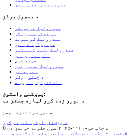
موږ سره اړیکه ونیسئ
د محصول مرکز
هیدرولیک ماتونکی
د پوستې چلوونکی
هیدرولیک ګریبونه
هیدرولیک قینچي
هیدرولیک پلیټ کمپیکټر
د کیندنې ریپر
چټکه غېږ
هیدرولیک پوورائزر
د مټ هامر
د ځمکې اوګر
د استخراج بالټونه
پوښتنې واستوئ:
د نورو زده کړو لپاره چمتو یم
له موږ سره تازه اوسئ
د پوښتنې لپاره کلیک وکړئ
© د چاپ حق - ۲۰۱۹-۲۰۲۵: ټول حقونه خوندي دي.
لارښود
-
ځانګړي محصولات
-
د سایټ نقشه
-
ګرځنده سایټ