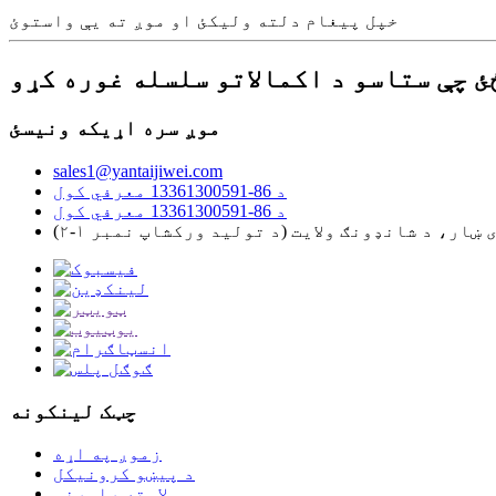
خپل پیغام دلته ولیکئ او موږ ته یې واستوئ
ئ چې ستاسو د اکمالاتو سلسله غوره کړو
موږ سره اړیکه ونیسئ
sales1@yantaijiwei.com
د 86-13361300591 معرفي کول
د 86-13361300591 معرفي کول
چټک لینکونه
زموږ په اړه
د پیښو کرونیکل
لاسته راوړنې