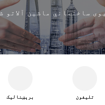
تلیفون
برېښنالیک