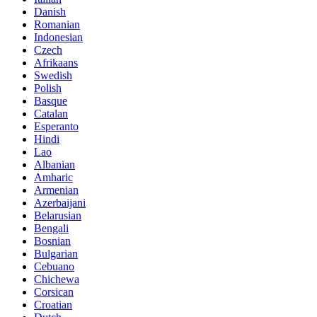
Danish
Romanian
Indonesian
Czech
Afrikaans
Swedish
Polish
Basque
Catalan
Esperanto
Hindi
Lao
Albanian
Amharic
Armenian
Azerbaijani
Belarusian
Bengali
Bosnian
Bulgarian
Cebuano
Chichewa
Corsican
Croatian