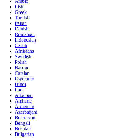
Arabic
Irish
Greek
Turkish
Italian
Danish
Romanian
Indonesian
Czech
Afrikaans
Swedish
Polish
Basque
Catalan
Esperanto
Hindi
Lao
Albanian
Amharic
Armenian
Azerbaijani
Belarusian
Bengali
Bosnian
Bulgarian