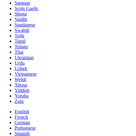
Samoan
Scots Gaelic
Shona
Sindhi
Sundanese
Swahili
Tajik
Tamil
Telugu
Thai
Ukrainian
Urdu
Uzbek
Vietnamese
Welsh
Xhosa
Yiddish
Yoruba
Zulu
English
French
German
Portuguese
Spanish