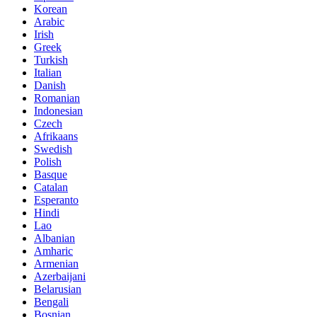
Korean
Arabic
Irish
Greek
Turkish
Italian
Danish
Romanian
Indonesian
Czech
Afrikaans
Swedish
Polish
Basque
Catalan
Esperanto
Hindi
Lao
Albanian
Amharic
Armenian
Azerbaijani
Belarusian
Bengali
Bosnian