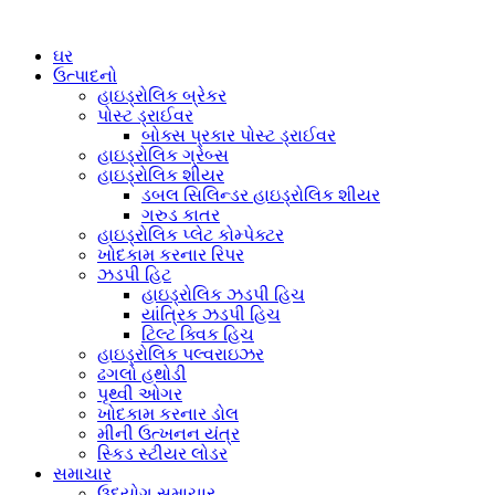
ઘર
ઉત્પાદનો
હાઇડ્રોલિક બ્રેકર
પોસ્ટ ડ્રાઈવર
બોક્સ પ્રકાર પોસ્ટ ડ્રાઈવર
હાઇડ્રોલિક ગ્રેબ્સ
હાઇડ્રોલિક શીયર
ડબલ સિલિન્ડર હાઇડ્રોલિક શીયર
ગરુડ કાતર
હાઇડ્રોલિક પ્લેટ કોમ્પેક્ટર
ખોદકામ કરનાર રિપર
ઝડપી હિટ
હાઇડ્રોલિક ઝડપી હિચ
યાંત્રિક ઝડપી હિચ
ટિલ્ટ ક્વિક હિચ
હાઇડ્રોલિક પલ્વરાઇઝર
ઢગલો હથોડી
પૃથ્વી ઓગર
ખોદકામ કરનાર ડોલ
મીની ઉત્ખનન યંત્ર
સ્કિડ સ્ટીયર લોડર
સમાચાર
ઉદ્યોગ સમાચાર