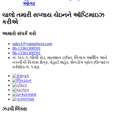
ઓગર
ચાલો તમારી સપ્લાય ચેઇનને ઑપ્ટિમાઇઝ
કરીએ
અમારો સંપર્ક કરો
sales1@yantaijiwei.com
86-13361300591
86-13361300591
નં. ૧૬૬-૧, લીલી રોડ, માનશાન ટાઉન, લિંગાંગ આર્થિક અને
તકનીકી વિકાસ ક્ષેત્ર, વેહાઈ શહેર, શેનડોંગ પ્રાંત (ઉત્પાદન
વર્કશોપ નં. ૧-૨))
ઝડપી લિંક્સ