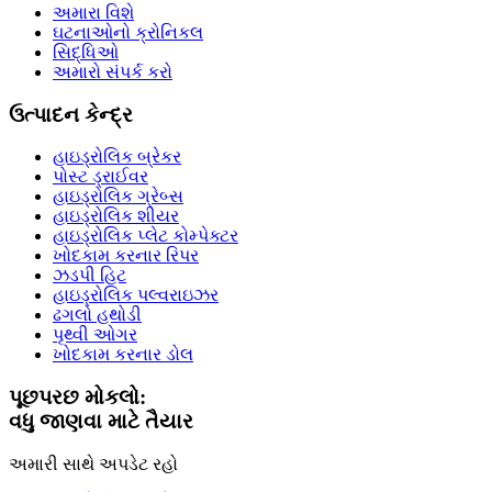
અમારા વિશે
ઘટનાઓનો ક્રોનિકલ
સિદ્ધિઓ
અમારો સંપર્ક કરો
ઉત્પાદન કેન્દ્ર
હાઇડ્રોલિક બ્રેકર
પોસ્ટ ડ્રાઈવર
હાઇડ્રોલિક ગ્રેબ્સ
હાઇડ્રોલિક શીયર
હાઇડ્રોલિક પ્લેટ કોમ્પેક્ટર
ખોદકામ કરનાર રિપર
ઝડપી હિટ
હાઇડ્રોલિક પલ્વરાઇઝર
ઢગલો હથોડી
પૃથ્વી ઓગર
ખોદકામ કરનાર ડોલ
પૂછપરછ મોકલો:
વધુ જાણવા માટે તૈયાર
અમારી સાથે અપડેટ રહો