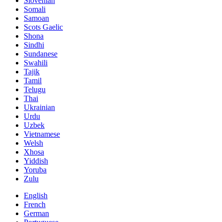
Slovenian
Somali
Samoan
Scots Gaelic
Shona
Sindhi
Sundanese
Swahili
Tajik
Tamil
Telugu
Thai
Ukrainian
Urdu
Uzbek
Vietnamese
Welsh
Xhosa
Yiddish
Yoruba
Zulu
English
French
German