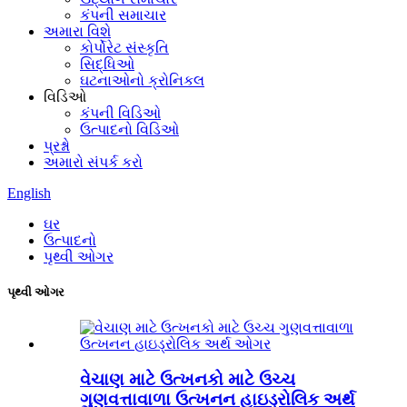
કંપની સમાચાર
અમારા વિશે
કોર્પોરેટ સંસ્કૃતિ
સિદ્ધિઓ
ઘટનાઓનો ક્રોનિકલ
વિડિઓ
કંપની વિડિઓ
ઉત્પાદનો વિડિઓ
પ્રશ્નો
અમારો સંપર્ક કરો
English
ઘર
ઉત્પાદનો
પૃથ્વી ઓગર
પૃથ્વી ઓગર
વેચાણ માટે ઉત્ખનકો માટે ઉચ્ચ
ગુણવત્તાવાળા ઉત્ખનન હાઇડ્રોલિક અર્થ