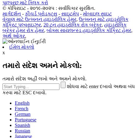
પૂછપરછ માટે ક્લિક કરો
© કૉપિરાઇટ - ૨૦૧૯-૨૦૨૫ : સર્વાધિકાર સુરક્ષિત.
માર્ગદર્શન
-
ફીચર્ડ પ્રોડક્ટ્સ
-
સાઇટમેપ
-
મોબાઇલ સાઇટ
વેચાણ માટે ઉત્ખનન હાઇડ્રોલિક હેમર
,
ઉત્ખનન માટે હાઇડ્રોલિક
કોંક્રિટ પલ્વરાઇઝર
,
20 ટન હાઇડ્રોલિક રોક બ્રેકર
,
હાઇડ્રોલિક
બ્રેકર હેમર રોક હેમર
,
બોક્સ સાયલન્સ્ડ હાઇડ્રોલિક કોંક્રિટ હેમર
,
અર્થ ઓગર
,
ઈમેલ મોકલો
x
તમારો સંદેશ અમને મોકલો:
તમારો સંદેશ અહીં લખો અને અમને મોકલો.
શોધવા માટે enter દબાવો અથવા બંધ
કરવા માટે ESC દબાવો.
English
French
German
Portuguese
Spanish
Russian
Japanese