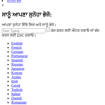
ਈਮੇਲ ਭੇਜੋ
x
ਸਾਨੂੰ ਆਪਣਾ ਸੁਨੇਹਾ ਭੇਜੋ:
ਆਪਣਾ ਸੁਨੇਹਾ ਇੱਥੇ ਲਿਖੋ ਅਤੇ ਸਾਨੂੰ ਭੇਜੋ।
ਖੋਜ ਕਰਨ ਲਈ ਐਂਟਰ ਦਬਾਓ ਜਾਂ ਬੰਦ
ਕਰਨ ਲਈ ESC ਦਬਾਓ।
English
French
German
Portuguese
Spanish
Russian
Japanese
Korean
Arabic
Irish
Greek
Turkish
Italian
Danish
Romanian