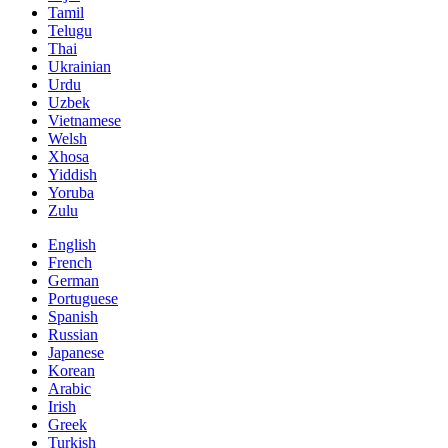
Tamil
Telugu
Thai
Ukrainian
Urdu
Uzbek
Vietnamese
Welsh
Xhosa
Yiddish
Yoruba
Zulu
English
French
German
Portuguese
Spanish
Russian
Japanese
Korean
Arabic
Irish
Greek
Turkish