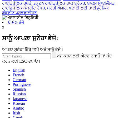
ਹਾਈਡ੍ਰੌਲਿਕ ਹਥੌੜੇ
,
20 ਟਨ ਹਾਈਡ੍ਰੌਲਿਕ ਰਾਕ ਬ੍ਰੇਕਰ
,
ਬਾਕਸ ਸਾਈਲੈਂਸਡ
ਹਾਈਡ੍ਰੌਲਿਕ ਕੰਕਰੀਟ ਹੈਮਰ
,
ਧਰਤੀ ਔਗਰ
,
ਖੁਦਾਈ ਲਈ ਹਾਈਡ੍ਰੌਲਿਕ
ਕੰਕਰੀਟ ਪਲਵਰਾਈਜ਼ਰ
,
ਈਮੇਲ ਭੇਜੋ
x
ਸਾਨੂੰ ਆਪਣਾ ਸੁਨੇਹਾ ਭੇਜੋ:
ਆਪਣਾ ਸੁਨੇਹਾ ਇੱਥੇ ਲਿਖੋ ਅਤੇ ਸਾਨੂੰ ਭੇਜੋ।
ਖੋਜ ਕਰਨ ਲਈ ਐਂਟਰ ਦਬਾਓ ਜਾਂ ਬੰਦ
ਕਰਨ ਲਈ ESC ਦਬਾਓ।
English
French
German
Portuguese
Spanish
Russian
Japanese
Korean
Arabic
Irish
Greek