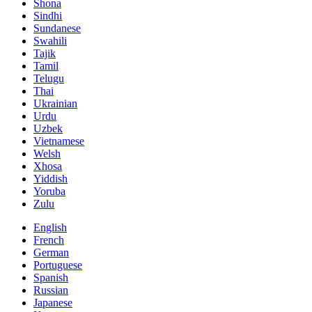
Shona
Sindhi
Sundanese
Swahili
Tajik
Tamil
Telugu
Thai
Ukrainian
Urdu
Uzbek
Vietnamese
Welsh
Xhosa
Yiddish
Yoruba
Zulu
English
French
German
Portuguese
Spanish
Russian
Japanese