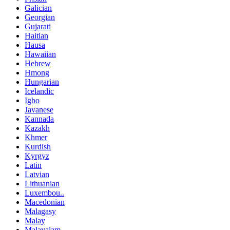
Galician
Georgian
Gujarati
Haitian
Hausa
Hawaiian
Hebrew
Hmong
Hungarian
Icelandic
Igbo
Javanese
Kannada
Kazakh
Khmer
Kurdish
Kyrgyz
Latin
Latvian
Lithuanian
Luxembou..
Macedonian
Malagasy
Malay
Malayalam