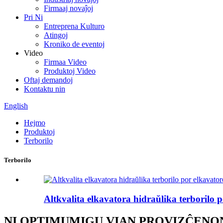
Firmaaj novaĵoj
Pri Ni
Entreprena Kulturo
Atingoj
Kroniko de eventoj
Video
Firmaa Video
Produktoj Video
Oftaj demandoj
Kontaktu nin
English
Hejmo
Produktoj
Terborilo
Terborilo
Altkvalita elkavatora hidraŭlika terborilo 
NI OPTIMUMIGU VIAN PROVIZĈENO