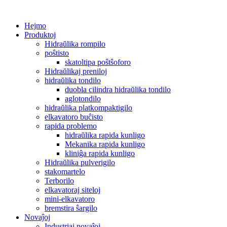
Hejmo
Produktoj
Hidraŭlika rompilo
poŝtisto
skatoltipa poŝtŝoforo
Hidraŭlikaj preniloj
hidraŭlika tondilo
duobla cilindra hidraŭlika tondilo
aglotondilo
hidraŭlika platkompaktigilo
elkavatoro buĉisto
rapida problemo
hidraŭlika rapida kunligo
Mekanika rapida kunligo
kliniĝa rapida kunligo
Hidraŭlika pulverigilo
stakomartelo
Terborilo
elkavatoraj siteloj
mini-elkavatoro
bremstira ŝargilo
Novaĵoj
Industriaj novaĵoj