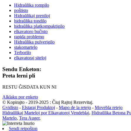
Hidraŭlika rompilo
poŝtisto
Hidraŭlikaj preniloj
hidraŭlika tondilo
hidraŭlika platkompaktigilo
elkavatoro buĉisto
rapida problemo
Hidraŭlika pulverigilo
stakomartelo
Terborilo
elkavatoraj siteloj
Sendu Enketon:
Preta lerni pli
RESTU ĜISDATA KUN NI
Alklaku por enketo
© Kopirajto - 2019-2025 : Ĉiuj Rajtoj Rezervitaj.
Gvidisto
-
Elstaraj Produktoj
-
Mapo de la retejo
-
Movebla retejo
Hidraŭlikaj Marteloj por Elkavatoroj Vendeblaj
,
Hidraŭlika Betona Pu
Martelo
,
Tera Auger
,
Sendi retpoŝton