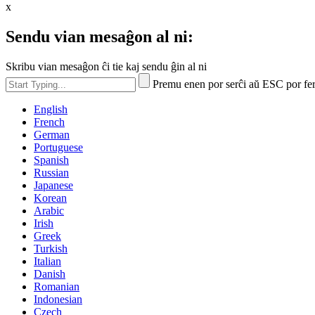
x
Sendu vian mesaĝon al ni:
Skribu vian mesaĝon ĉi tie kaj sendu ĝin al ni
Premu enen por serĉi aŭ ESC por fe
English
French
German
Portuguese
Spanish
Russian
Japanese
Korean
Arabic
Irish
Greek
Turkish
Italian
Danish
Romanian
Indonesian
Czech