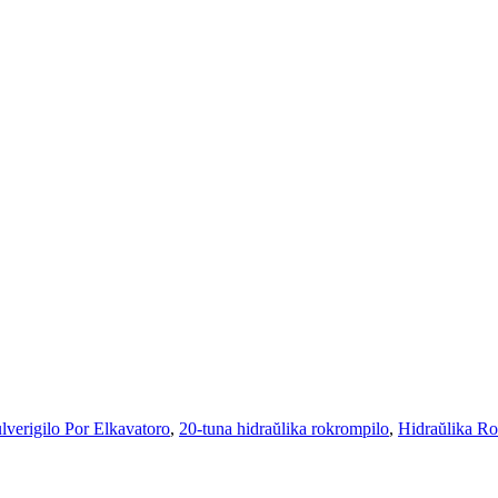
lverigilo Por Elkavatoro
,
20-tuna hidraŭlika rokrompilo
,
Hidraŭlika Ro