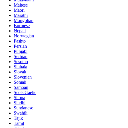
Maltese
Maori
Marathi
Mongolian
Burmese
Nepali
Norwegian
Pashto
Persian
Punjabi
Serbian
Sesotho
Sinhala
Slovak
Slovenian
Somali
Samoan
Scots Gaelic
Shona
Sindhi
Sundanese
Swahili
Tajik
Tamil