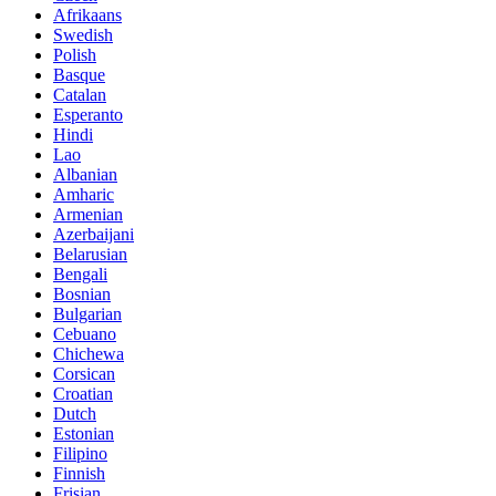
Afrikaans
Swedish
Polish
Basque
Catalan
Esperanto
Hindi
Lao
Albanian
Amharic
Armenian
Azerbaijani
Belarusian
Bengali
Bosnian
Bulgarian
Cebuano
Chichewa
Corsican
Croatian
Dutch
Estonian
Filipino
Finnish
Frisian