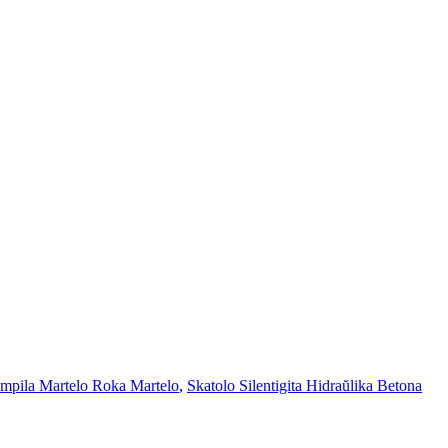
mpila Martelo Roka Martelo
,
Skatolo Silentigita Hidraŭlika Betona