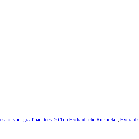
risator voor graafmachines
,
20 Ton Hydraulische Rotsbreker
,
Hydrauli