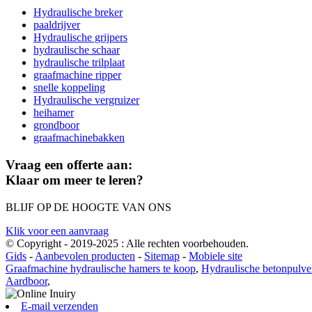
Hydraulische breker
paaldrijver
Hydraulische grijpers
hydraulische schaar
hydraulische trilplaat
graafmachine ripper
snelle koppeling
Hydraulische vergruizer
heihamer
grondboor
graafmachinebakken
Vraag een offerte aan:
Klaar om meer te leren?
BLIJF OP DE HOOGTE VAN ONS
Klik voor een aanvraag
© Copyright - 2019-2025 : Alle rechten voorbehouden.
Gids
-
Aanbevolen producten
-
Sitemap
-
Mobiele site
Graafmachine hydraulische hamers te koop
,
Hydraulische betonpulve
Aardboor
,
E-mail verzenden