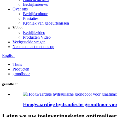
Bedrijfsnieuws
Over ons
Bedrijfscultuur
Prestaties
Kroniek van gebeurtenissen
Video
Bedrijfsvideo
Producten Video
Veelgestelde vragen
Neem contact met ons op
English
Thuis
Producten
grondboor
grondboor
Hoogwaardige hydraulische grondboor voo
Laten we uw toeleveringsketen optimalise