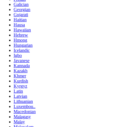
Galician
Georgian
Gujarati
Haitian
Hausa
Hawaiian
Hebrew
Hmong
Hungarian
Icelandic
Igbo
Javanese
Kannada
Kazakh
Khmer
Kurdish
Kyrgyz
Latin
Latvian
Lithuanian
Luxembou..
Macedonian
Malagasy
Malay
Malayalam