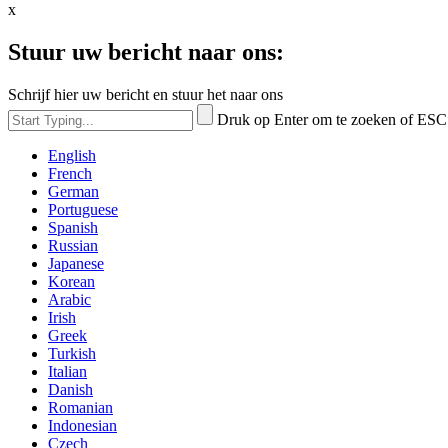
x
Stuur uw bericht naar ons:
Schrijf hier uw bericht en stuur het naar ons
Druk op Enter om te zoeken of ESC 
English
French
German
Portuguese
Spanish
Russian
Japanese
Korean
Arabic
Irish
Greek
Turkish
Italian
Danish
Romanian
Indonesian
Czech