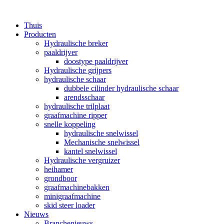
Thuis
Producten
Hydraulische breker
paaldrijver
doostype paaldrijver
Hydraulische grijpers
hydraulische schaar
dubbele cilinder hydraulische schaar
arendsschaar
hydraulische trilplaat
graafmachine ripper
snelle koppeling
hydraulische snelwissel
Mechanische snelwissel
kantel snelwissel
Hydraulische vergruizer
heihamer
grondboor
graafmachinebakken
minigraafmachine
skid steer loader
Nieuws
Branchenieuws