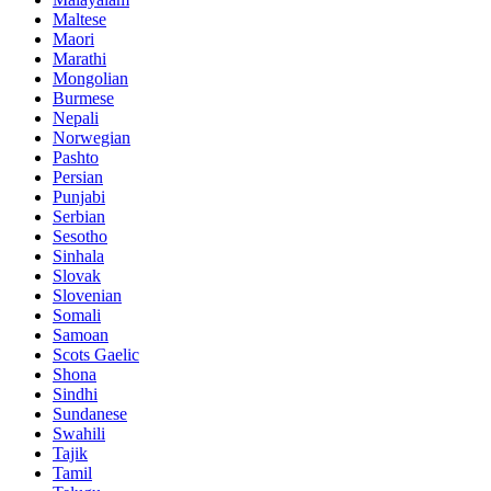
Maltese
Maori
Marathi
Mongolian
Burmese
Nepali
Norwegian
Pashto
Persian
Punjabi
Serbian
Sesotho
Sinhala
Slovak
Slovenian
Somali
Samoan
Scots Gaelic
Shona
Sindhi
Sundanese
Swahili
Tajik
Tamil