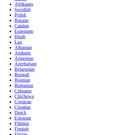
Afrikaans
Swedish
Polish
Basque
Catalan
Esperanto
Hindi
Lao
Albanian
Amharic
Armenian
Azerbaijani
Belarusian
Bengali
Bosnian
Bulgarian
Cebuano
Chichewa
Corsican
Croatian
Dutch
Estonian
Filipino
Finnish
Frisian