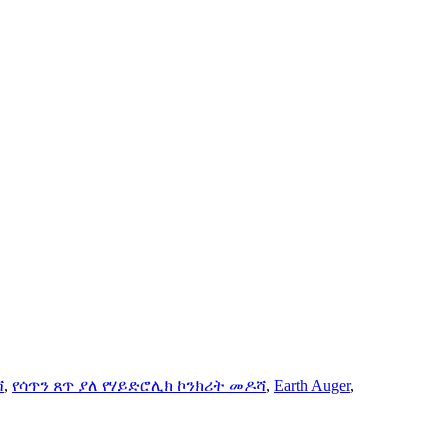
ሻ
,
የሳጥን ጸጥ ያለ የሃይድሮሊክ ኮንክሪት መዶሻ
,
Earth Auger
,