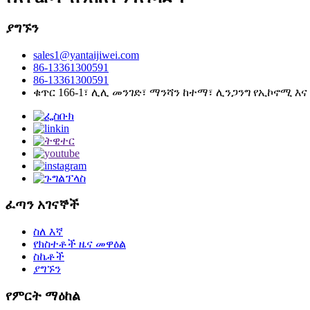
ያግኙን
sales1@yantaijiwei.com
86-13361300591
86-13361300591
ቁጥር 166-1፣ ሊሊ መንገድ፣ ማንሻን ከተማ፣ ሊንጋንግ የኢኮኖሚ እና
ፈጣን አገናኞች
ስለ እኛ
የክስተቶች ዜና መዋዕል
ስኬቶች
ያግኙን
የምርት ማዕከል