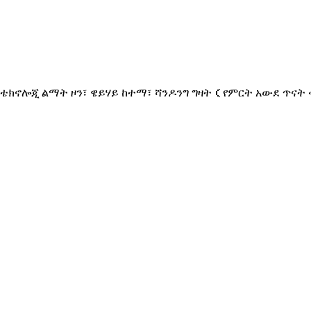
 ቴክኖሎጂ ልማት ዞን፣ ዌይሃይ ከተማ፣ ሻንዶንግ ግዛት（የምርት አውደ ጥናት ቁጥ