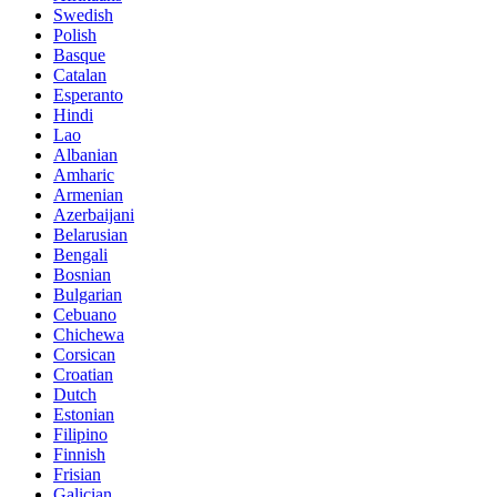
Swedish
Polish
Basque
Catalan
Esperanto
Hindi
Lao
Albanian
Amharic
Armenian
Azerbaijani
Belarusian
Bengali
Bosnian
Bulgarian
Cebuano
Chichewa
Corsican
Croatian
Dutch
Estonian
Filipino
Finnish
Frisian
Galician