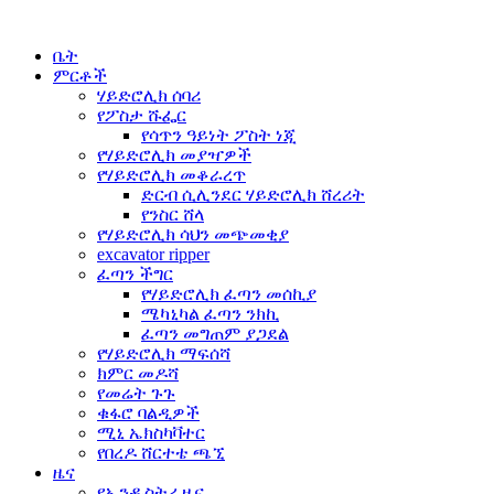
ቤት
ምርቶች
ሃይድሮሊክ ሰባሪ
የፖስታ ሹፌር
የሳጥን ዓይነት ፖስት ነጂ
የሃይድሮሊክ መያዣዎች
የሃይድሮሊክ መቆራረጥ
ድርብ ሲሊንደር ሃይድሮሊክ ሸረሪት
የንስር ሸላ
የሃይድሮሊክ ሳህን መጭመቂያ
excavator ripper
ፈጣን ችግር
የሃይድሮሊክ ፈጣን መሰኪያ
ሜካኒካል ፈጣን ንክኪ
ፈጣን መግጠም ያጋደል
የሃይድሮሊክ ማፍሰሻ
ክምር መዶሻ
የመሬት ጉጉ
ቁፋሮ ባልዲዎች
ሚኒ ኤክስካቫተር
የበረዶ ሸርተቴ ጫኚ
ዜና
የኢንዱስትሪ ዜና