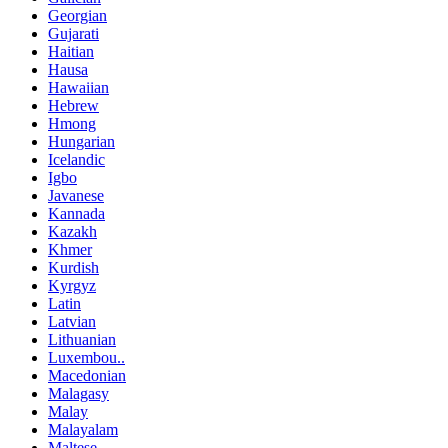
Georgian
Gujarati
Haitian
Hausa
Hawaiian
Hebrew
Hmong
Hungarian
Icelandic
Igbo
Javanese
Kannada
Kazakh
Khmer
Kurdish
Kyrgyz
Latin
Latvian
Lithuanian
Luxembou..
Macedonian
Malagasy
Malay
Malayalam
Maltese