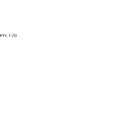
ር 1-2))