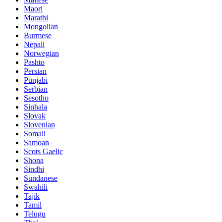
Maori
Marathi
Mongolian
Burmese
Nepali
Norwegian
Pashto
Persian
Punjabi
Serbian
Sesotho
Sinhala
Slovak
Slovenian
Somali
Samoan
Scots Gaelic
Shona
Sindhi
Sundanese
Swahili
Tajik
Tamil
Telugu