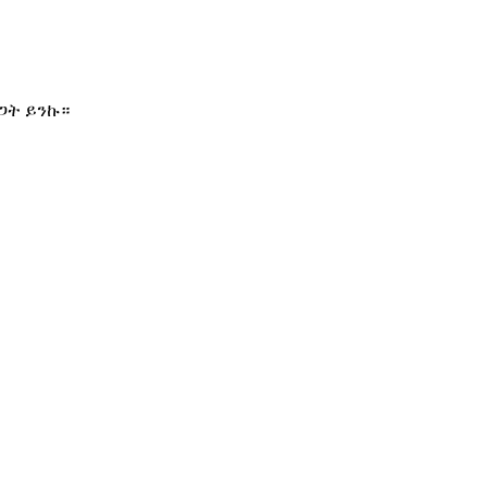
ጋት ይንኩ።