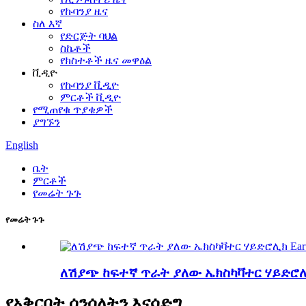
የኩባንያ ዜና
ስለ እኛ
የድርጅት ባህል
ስኬቶች
የክስተቶች ዜና መዋዕል
ቪዲዮ
የኩባንያ ቪዲዮ
ምርቶች ቪዲዮ
የሚጠየቁ ጥያቄዎች
ያግኙን
English
ቤት
ምርቶች
የመሬት ጉጉ
የመሬት ጉጉ
ለሽያጭ ከፍተኛ ጥራት ያለው ኤክስካቫተር ሃይድሮሊ
የአቅርቦት ሰንሰለትን እናሳድግ