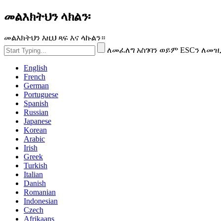
መልእክትህን ላክልን፡
መልእክትህን እዚህ ጻፍ እና ላኩልን።
ለመፈለግ አስገባን ወይም ESCን ለመዝ
English
French
German
Portuguese
Spanish
Russian
Japanese
Korean
Arabic
Irish
Greek
Turkish
Italian
Danish
Romanian
Indonesian
Czech
Afrikaans