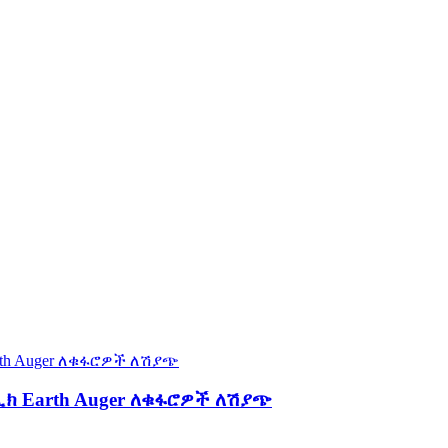
ክ Earth Auger ለቁፋሮዎች ለሽያጭ