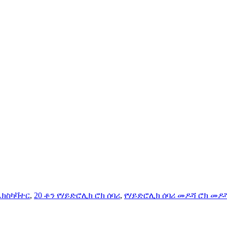
ኤክስካቫተር
,
20 ቶን የሃይድሮሊክ ሮክ ሰባሪ
,
የሃይድሮሊክ ሰባሪ መዶሻ ሮክ መዶ