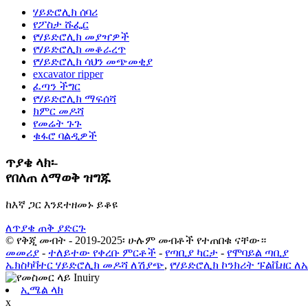
ሃይድሮሊክ ሰባሪ
የፖስታ ሹፌር
የሃይድሮሊክ መያዣዎች
የሃይድሮሊክ መቆራረጥ
የሃይድሮሊክ ሳህን መጭመቂያ
excavator ripper
ፈጣን ችግር
የሃይድሮሊክ ማፍሰሻ
ክምር መዶሻ
የመሬት ጉጉ
ቁፋሮ ባልዲዎች
ጥያቄ ላክ፡-
የበለጠ ለማወቅ ዝግጁ
ከእኛ ጋር እንደተዘመኑ ይቆዩ
ለጥያቄ ጠቅ ያድርጉ
© የቅጂ መብት - 2019-2025፡ ሁሉም መብቶች የተጠበቁ ናቸው።
መመሪያ
-
ተለይተው የቀረቡ ምርቶች
-
የጣቢያ ካርታ
-
የሞባይል ጣቢያ
ኤክስካቫተር ሃይድሮሊክ መዶሻ ለሽያጭ
,
የሃይድሮሊክ ኮንክሪት ፑልቬዘር ለ
ኢሜል ላክ
x