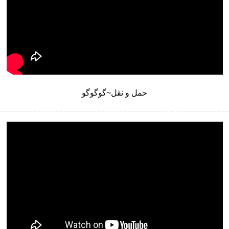
حمل و نقل~گوگوگو