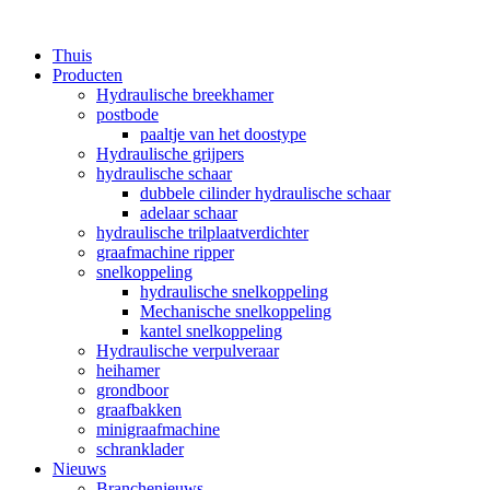
Thuis
Producten
Hydraulische breekhamer
postbode
paaltje van het doostype
Hydraulische grijpers
hydraulische schaar
dubbele cilinder hydraulische schaar
adelaar schaar
hydraulische trilplaatverdichter
graafmachine ripper
snelkoppeling
hydraulische snelkoppeling
Mechanische snelkoppeling
kantel snelkoppeling
Hydraulische verpulveraar
heihamer
grondboor
graafbakken
minigraafmachine
schranklader
Nieuws
Branchenieuws