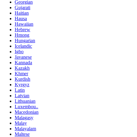
Georgian
Gujarati
Haitian
Hausa
Hawaiian
Hebrew
Hmong
Hungarian
Icelandic
Igbo
Javanese
Kannada
Kazakh
Khmer
Kurdish
Kyrgyz
Latin
Latvian
Lithuanian
Luxembou..
Macedonian
Malagasy
Malay
Malayalam
Maltese