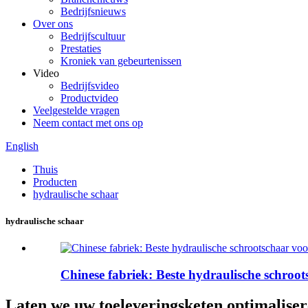
Bedrijfsnieuws
Over ons
Bedrijfscultuur
Prestaties
Kroniek van gebeurtenissen
Video
Bedrijfsvideo
Productvideo
Veelgestelde vragen
Neem contact met ons op
English
Thuis
Producten
hydraulische schaar
hydraulische schaar
Chinese fabriek: Beste hydraulische schroo
Laten we uw toeleveringsketen optimaliser