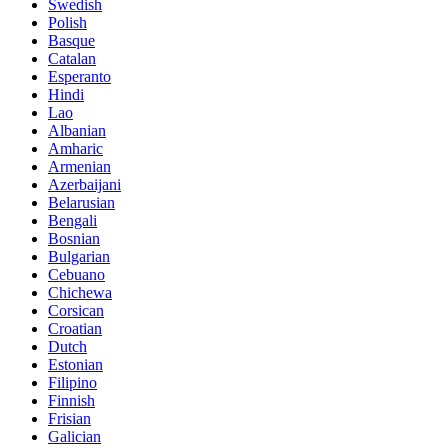
Swedish
Polish
Basque
Catalan
Esperanto
Hindi
Lao
Albanian
Amharic
Armenian
Azerbaijani
Belarusian
Bengali
Bosnian
Bulgarian
Cebuano
Chichewa
Corsican
Croatian
Dutch
Estonian
Filipino
Finnish
Frisian
Galician