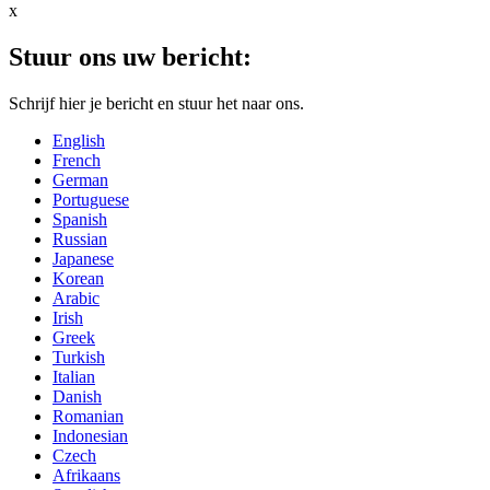
x
Stuur ons uw bericht:
Schrijf hier je bericht en stuur het naar ons.
English
French
German
Portuguese
Spanish
Russian
Japanese
Korean
Arabic
Irish
Greek
Turkish
Italian
Danish
Romanian
Indonesian
Czech
Afrikaans