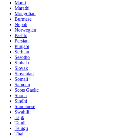
Maori
Marathi
Mongolian
Burmese
Nepali
Norwegian
Pashto
Persian
Punjabi
Serbian
Sesotho
Sinhala
Slovak
Slovenian
Somali
Samoan
Scots Gaelic
Shona
Sindhi
Sundanese
Swahili
Tajik
Tamil
Telugu
Thai