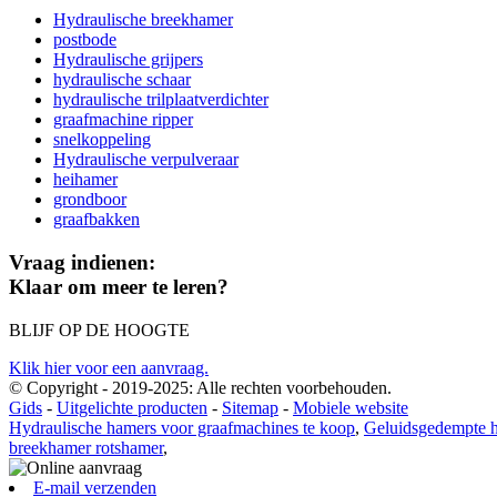
Hydraulische breekhamer
postbode
Hydraulische grijpers
hydraulische schaar
hydraulische trilplaatverdichter
graafmachine ripper
snelkoppeling
Hydraulische verpulveraar
heihamer
grondboor
graafbakken
Vraag indienen:
Klaar om meer te leren?
BLIJF OP DE HOOGTE
Klik hier voor een aanvraag.
© Copyright - 2019-2025: Alle rechten voorbehouden.
Gids
-
Uitgelichte producten
-
Sitemap
-
Mobiele website
Hydraulische hamers voor graafmachines te koop
,
Geluidsgedempte h
breekhamer rotshamer
,
E-mail verzenden