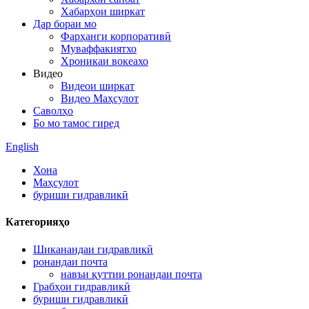
Хабарҳои ширкат
Дар бораи мо
Фарҳанги корпоративӣ
Муваффакиятхо
Хроникаи вокеахо
Видео
Видеои ширкат
Видео Маҳсулот
Саволҳо
Бо мо тамос гиред
English
Хона
Маҳсулот
буриши гидравликӣ
Категорияҳо
Шиканандаи гидравликӣ
ронандаи почта
навъи қуттии ронандаи почта
Грабҳои гидравликӣ
буриши гидравликӣ