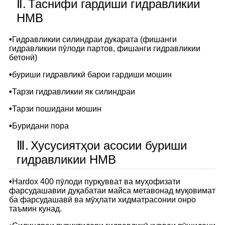
Ⅱ.
Таснифи гардиши гидравликии
HMB
•
Гидравликии силиндраи дукарата (фишанги
гидравликии пӯлоди партов, фишанги гидравликии
бетонӣ)
•
буриши гидравликӣ барои гардиши мошин
•
Тарзи гидравликии як силиндраи
•
Тарзи пошидани мошин
•
Буридани пора
Ⅲ.
Хусусиятҳои асосии буриши
гидравликии HMB
•
Hardox 400 пӯлоди пурқувват ва муҳофизати
фарсудашавии дуқабатаи майса метавонад муқовимат
ба фарсудашавӣ ва мӯҳлати хидматрасонии онро
таъмин кунад.