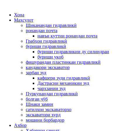
Хона
Маҳсулот
Шиканандаи гидравликӣ
ронандаи почта
навъи қуттии ронандаи почта
Грабҳои гидравликӣ
буриши гидравликӣ
буриши гидравликии ду силиндраи
буриши уқоб
фишурандаи пластинкаи гидравликй
кандакори экскаватор
зарбаи зуд
кафшери зуди гидравликӣ
Дастрасии механикии зуд
чархзании зуд
Пуркунандаи гидравликӣ
болғаи чӯб
Шнаки замин
сатилхои экскаваторхо
экскаватори хурд
мошини борбардор
Ахбор
Хабархои саноат