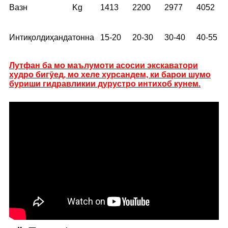
Вазн
Kg
1413
2200
2977
4052
Интиқолдиҳанда
тонна
15-20
20-30
30-40
40-55
Лутфан ба мо маълумоти асосии экскаватори
худро бигӯед, мо хеле хурсандем, ки барои шумо
буриши гидравликии дурустро интихоб кунем.