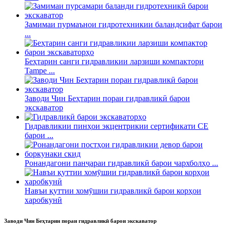
Замимаи пурмаънои гидротехникии баландсифат барои
...
Беҳтарин санги гидравликии ларзиши компактори
Tampe ...
Заводи Чин Беҳтарин пораи гидравликӣ барои
экскаватор
Гидравликии пинҳои экцентрикии сертификати CE
барои ...
Ронандагони панҷараи гидравликӣ барои чархболҳо ...
Навъи қуттии хомӯшии гидравликӣ барои корҳои
харобкунӣ
Заводи Чин Беҳтарин пораи гидравликӣ барои экскаватор