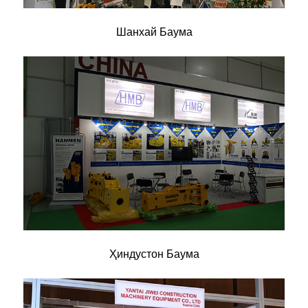
Шанхай Баума
Ҳиндустон Баума