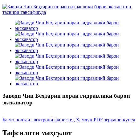
Заводи Чин Беҳтарин пораи гидравликӣ барои
экскаватор
Ба мо почтаи электронӣ фиристед
Ҳамчун PDF зеркашӣ кунед
Тафсилоти маҳсулот