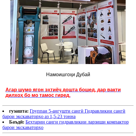
Намоишгоҳи Дубай
Агар шумо ягон эҳтиёҷ дошта бошед, дар вақти
дилхоҳ бо мо тамос гиред.
гузашта:
Группаи 5-ангушти сангӣ Гидравликии сангӣ
барои экскаваторҳо аз 1,5-23 тонна
Баъдӣ:
Беҳтарин санги гидравликии ларзиши компактор
барои экскаваторҳо