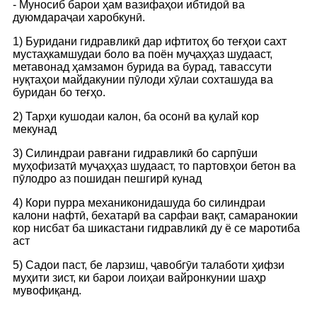
- Муносиб барои ҳам вазифаҳои ибтидоӣ ва
дуюмдараҷаи харобкунӣ.
1) Буридани гидравликӣ дар ифтитоҳ бо теғҳои сахт
мустаҳкамшудаи боло ва поён муҷаҳҳаз шудааст,
метавонад ҳамзамон бурида ва бурад, тавассути
нуқтаҳои майдакунии пӯлоди хӯлаи сохташуда ва
буридан бо теғҳо.
2) Тарҳи кушодаи калон, ба осонӣ ва қулай кор
мекунад
3) Силиндраи равғани гидравликӣ бо сарпӯши
муҳофизатӣ муҷаҳҳаз шудааст, то партовҳои бетон ва
пӯлодро аз пошидан пешгирӣ кунад
4) Кори пурра механиконидашуда бо силиндраи
калони нафтӣ, бехатарӣ ва сарфаи вақт, самаранокии
кор нисбат ба шикастани гидравликӣ ду ё се маротиба
аст
5) Садои паст, бе ларзиш, ҷавобгӯи талаботи ҳифзи
муҳити зист, ки барои лоиҳаи вайронкунии шаҳр
мувофиқанд.