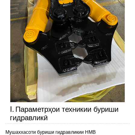
Ⅰ.
Параметрҳои техникии буриши
гидравликӣ
Мушаххасоти буриши гидравликии HMB