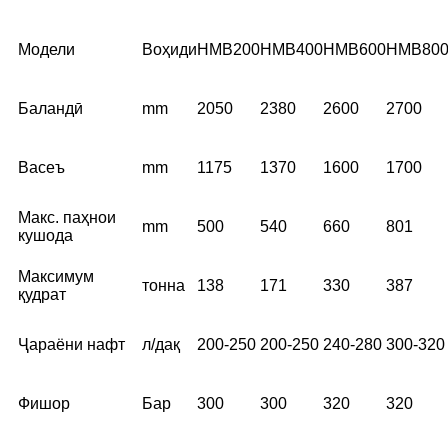
Модели
Воҳиди
HMB200
HMB400
HMB600
HMB80
Баландӣ
mm
2050
2380
2600
2700
Васеъ
mm
1175
1370
1600
1700
Макс. паҳнои
mm
500
540
660
801
кушода
Максимум
тонна
138
171
330
387
қудрат
Ҷараёни нафт
л/дақ
200-250
200-250
240-280
300-320
Фишор
Бар
300
300
320
320