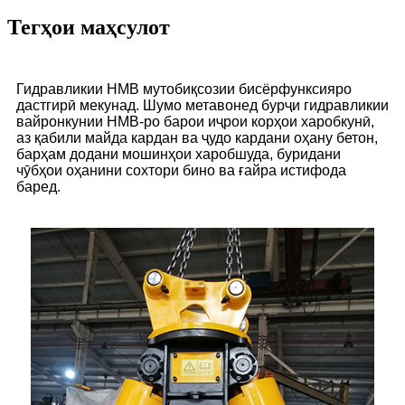
Тегҳои маҳсулот
Гидравликии HMB мутобиқсозии бисёрфунксияро
дастгирӣ мекунад. Шумо метавонед бурҷи гидравликии
вайронкунии HMB-ро барои иҷрои корҳои харобкунӣ,
аз қабили майда кардан ва ҷудо кардани оҳану бетон,
барҳам додани мошинҳои харобшуда, буридани
чӯбҳои оҳанини сохтори бино ва ғайра истифода
баред.