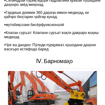
•
Силиндраи пуриқтидори гидравликӣ қувваи пӯшидани
даҳонро зиёд мекунад.
•
Гардиши доимии 360 дараҷа имкон медиҳад, ки
қайчро беҳтарин ҷойгир кунад.
•
мутобиқсозии бисёрфунксионалӣ
•
Клапан суръат: Клапани суръат вақти давраро коҳиш
медиҳад
•
Ҷоғ ва дандон: Пӯлоди пурқувват, кушодани даҳони
васеъро истифода баред
Ⅳ.
Барномаҳо