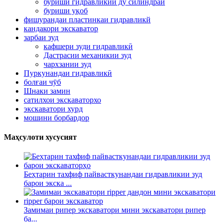
буриши гидравликии ду силиндраи
буриши уқоб
фишурандаи пластинкаи гидравликй
кандакори экскаватор
зарбаи зуд
кафшери зуди гидравликӣ
Дастрасии механикии зуд
чархзании зуд
Пуркунандаи гидравликӣ
болғаи чӯб
Шнаки замин
сатилхои экскаваторхо
экскаватори хурд
мошини борбардор
Маҳсулоти хусусият
Беҳтарин тахфиф пайвасткунандаи гидравликии зуд
барои экска ...
Замимаи рипер экскаватори мини экскаватори рипер
ба...