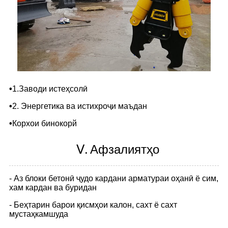
•
1.Заводи истеҳсолӣ
•
2. Энергетика ва истихроҷи маъдан
•
Корхои бинокорй
Ⅴ.
Афзалиятҳо
- Аз блоки бетонӣ ҷудо кардани арматураи оҳанӣ ё сим,
хам кардан ва буридан
- Беҳтарин барои қисмҳои калон, сахт ё сахт
мустаҳкамшуда