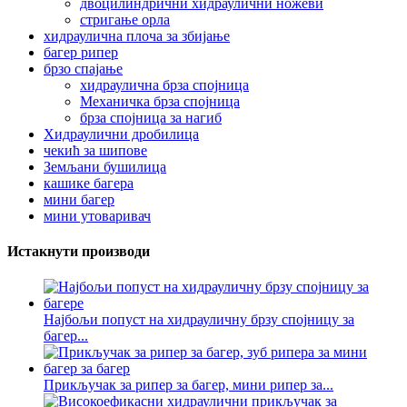
двоцилиндрични хидраулични ножеви
стригање орла
хидраулична плоча за збијање
багер рипер
брзо спајање
хидраулична брза спојница
Механичка брза спојница
брза спојница за нагиб
Хидраулични дробилица
чекић за шипове
Земљани бушилица
кашике багера
мини багер
мини утоваривач
Истакнути производи
Најбољи попуст на хидрауличну брзу спојницу за
багер...
Прикључак за рипер за багер, мини рипер за...