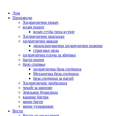
Дом
Производи
Хидраулични пикач
возач поште
возач стуба типа кутије
Хидраулични хватаљке
хидрауличне маказе
двоцилиндрични хидраулични ножеви
стригање орла
хидраулична плоча за збијање
багер рипер
брзо спајање
хидраулична брза спојница
Механичка брза спојница
брза спојница за нагиб
Хидраулични дробилица
чекић за шипове
Земљани бушилица
кашике багера
мини багер
мини утоваривач
Вести
Вести из индустрије