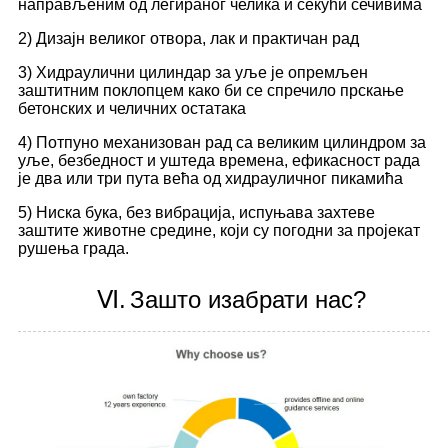
направљеним од легираног челика и секући сечивима
2) Дизајн великог отвора, лак и практичан рад
3) Хидраулични цилиндар за уље је опремљен
заштитним поклопцем како би се спречило прскање
бетонских и челичних остатака
4) Потпуно механизован рад са великим цилиндром за
уље, безбедност и уштеда времена, ефикасност рада
је два или три пута већа од хидрауличног пикамића
5) Ниска бука, без вибрација, испуњава захтеве
заштите животне средине, који су погодни за пројекат
рушења града.
Ⅵ.
Зашто изабрати нас?