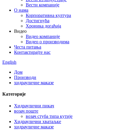
Вести компаније
О нама
Корпоративна култура
Достигнућа
Хроника догађаја
Видео
Видео компаније
Видео о производима
Честа питања
Контактирајте нас
English
Дом
Производи
хидрауличне маказе
Категорије
Хидраулични пикач
возач поште
возач стуба типа кутије
Хидраулични хватаљке
хидрауличне маказе