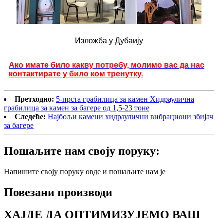
Изложба у Дубаију
Ако имате било какву потребу, молимо вас да нас
контактирате у било ком тренутку.
Претходно:
5-прста грабилица за камен Хидраулична
грабилица за камен за багере од 1,5-23 тоне
Следеће:
Најбољи камени хидраулични вибрациони збијач
за багере
Пошаљите нам своју поруку:
Напишите своју поруку овде и пошаљите нам је
Повезани производи
ХАЈДЕ ДА ОПТИМИЗУЈЕМО ВАШ