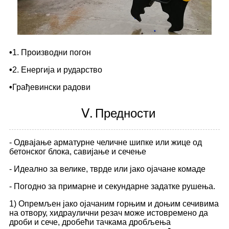
•
1. Производни погон
•
2. Енергија и рударство
•
Грађевински радови
Ⅴ.
Предности
- Одвајање арматурне челичне шипке или жице од
бетонског блока, савијање и сечење
- Идеално за велике, тврде или јако ојачане комаде
- Погодно за примарне и секундарне задатке рушења.
1) Опремљен јако ојачаним горњим и доњим сечивима
на отвору, хидраулични резач може истовремено да
дроби и сече, дробећи тачкама дробљења