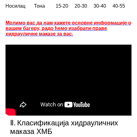
Носилац
Тона
15-20
20-30
30-40
40-55
Молимо вас да нам кажете основне информације о
вашем багеру, радо ћемо изабрати праве
хидрауличне маказе за вас.
Ⅱ.
Класификација хидрауличних
маказа ХМБ