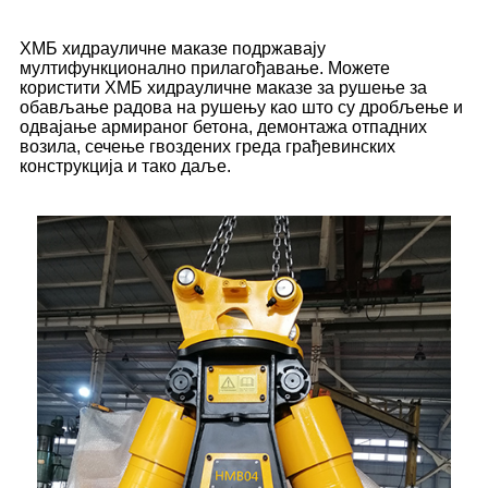
ХМБ хидрауличне маказе подржавају
мултифункционално прилагођавање. Можете
користити ХМБ хидрауличне маказе за рушење за
обављање радова на рушењу као што су дробљење и
одвајање армираног бетона, демонтажа отпадних
возила, сечење гвоздених греда грађевинских
конструкција и тако даље.