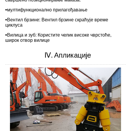
•
мултифункционално прилагођавање
•
Вентил брзине: Вентил брзине скраћује време
циклуса
•
Вилица и зуб: Користите челик високе чврстоће,
широк отвор вилице
Ⅳ.
Апликације