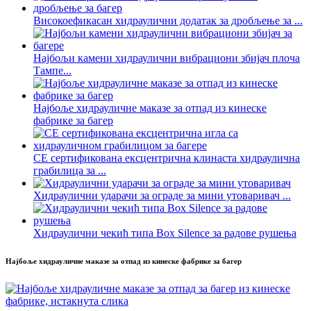
Високоефикасан хидраулични додатак за дробљење за ...
Најбољи камени хидраулични вибрациони збијач плоча
Тампе...
Најбоље хидрауличне маказе за отпад из кинеске
фабрике за багер
CE сертификована ексцентрична клинаста хидраулична
грабилица за ...
Хидраулични ударачи за ограде за мини утоваривач ...
Хидраулични чекић типа Box Silence за радове рушења
Најбоље хидрауличне маказе за отпад из кинеске фабрике за багер