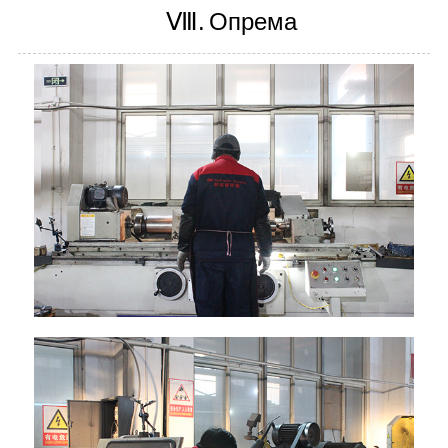
Ⅷ.
Опрема