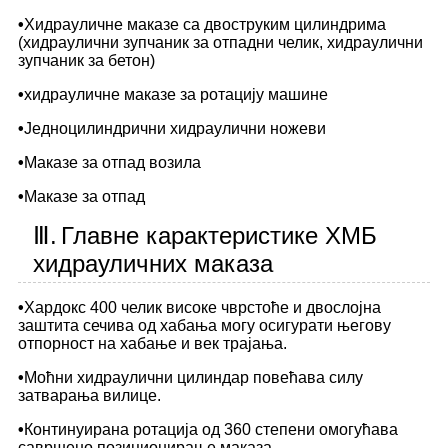
•
Хидрауличне маказе са двоструким цилиндрима
(хидраулични зупчаник за отпадни челик, хидраулични
зупчаник за бетон)
•
хидрауличне маказе за ротацију машине
•
Једноцилиндрични хидраулични ножеви
•
Маказе за отпад возила
•
Маказе за отпад
Ⅲ.
Главне карактеристике ХМБ
хидрауличних маказа
•
Хардокс 400 челик високе чврстоће и двослојна
заштита сечива од хабања могу осигурати његову
отпорност на хабање и век трајања.
•
Моћни хидраулични цилиндар повећава силу
затварања вилице.
•
Континуирана ротација од 360 степени омогућава
савршено позиционирање маказа.