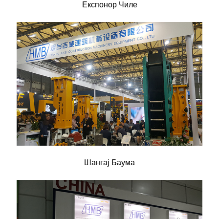
Експонор Чиле
Шангај Баума