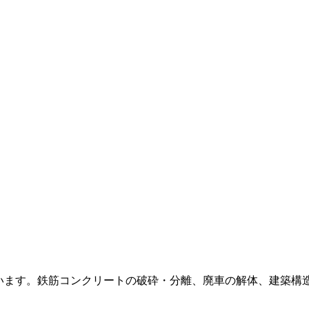
います。鉄筋コンクリートの破砕・分離、廃車の解体、建築構