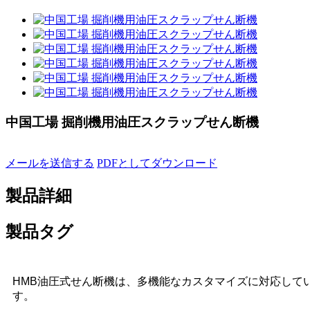
中国工場 掘削機用油圧スクラップせん断機
メールを送信する
PDFとしてダウンロード
製品詳細
製品タグ
HMB油圧式せん断機は、多機能なカスタマイズに対応して
す。