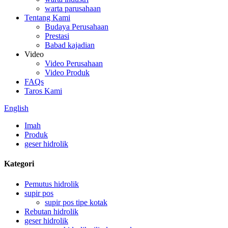
warta parusahaan
Tentang Kami
Budaya Perusahaan
Prestasi
Babad kajadian
Video
Video Perusahaan
Video Produk
FAQs
Taros Kami
English
Imah
Produk
geser hidrolik
Kategori
Pemutus hidrolik
supir pos
supir pos tipe kotak
Rebutan hidrolik
geser hidrolik