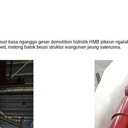
jeun tiasa nganggo geser demolition hidrolik HMB pikeun nga
ped, motong balok beusi struktur wangunan jeung saterusna.