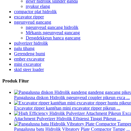
geser hidrolik silinder ganda
nyukur elang
compactor plat hidrolik
excavator ripper
ngeunyeud gancang
ngeunyeud gancang hidrolik
Mékanis ngeunyeud gancang
Dengdekkeun hanca gancang
pulverizer hidrolik
palu tihang
Gerendeng bumi
ember excavator
mini excavator
skid steer loader
Produk Fitur
Pangalusna diskon Hidrolik ngeunyeud coupler pikeun exca ...
Excavator ripper kantétan mini excavator ripper pikeun ...
Attachment Pulverizer Hidrolik Efisiensi Tinggi Pikeun ...
Pangalusna batu Hidrolik Vibratory Plate Compactor Tampe ...