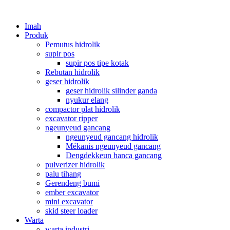
Imah
Produk
Pemutus hidrolik
supir pos
supir pos tipe kotak
Rebutan hidrolik
geser hidrolik
geser hidrolik silinder ganda
nyukur elang
compactor plat hidrolik
excavator ripper
ngeunyeud gancang
ngeunyeud gancang hidrolik
Mékanis ngeunyeud gancang
Dengdekkeun hanca gancang
pulverizer hidrolik
palu tihang
Gerendeng bumi
ember excavator
mini excavator
skid steer loader
Warta
warta industri