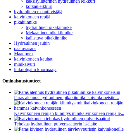
kaksisylinterinen hydraulinen leikkuri
kotkanleikkuri
hydraulinen maantiivistäjä
kaivinkoneen repijä
pikakiinnike
hydraulinen pikakiinnike
Mekaaninen pikakiinnike
kallistuva pikakiinnike
Hydraulinen jauhin
paaluvasara
Maanpora
kaivinkoneen kauhat
minikaivuri
liukuohjattu kuormaaja
Ominaisuustuotteet
Paras alennus hydraulinen pikakiinnike kaivinkoneisiin...
Kaivinkoneen repijän kiinnitys minikaivinkoneen repijälle...
Tehokas hydraulinen pulverisaattorin lisälaite ...