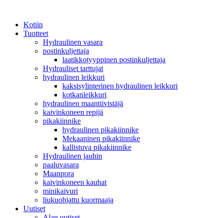
Kotiin
Tuotteet
Hydraulinen vasara
postinkuljettaja
laatikkotyyppinen postinkuljettaja
Hydrauliset tarttujat
hydraulinen leikkuri
kaksisylinterinen hydraulinen leikkuri
kotkanleikkuri
hydraulinen maantiivistäjä
kaivinkoneen repijä
pikakiinnike
hydraulinen pikakiinnike
Mekaaninen pikakiinnike
kallistuva pikakiinnike
Hydraulinen jauhin
paaluvasara
Maanpora
kaivinkoneen kauhat
minikaivuri
liukuohjattu kuormaaja
Uutiset
Alan uutiset