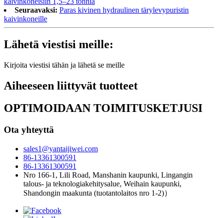
kaivinkoneisiin 1,5–23 tonnia
Seuraavaksi:
Paras kivinen hydraulinen tärylevypuristin
kaivinkoneille
Lähetä viestisi meille:
Kirjoita viestisi tähän ja lähetä se meille
Aiheeseen liittyvät tuotteet
OPTIMOIDAAN TOIMITUSKETJUSI
Ota yhteyttä
sales1@yantaijiwei.com
86-13361300591
86-13361300591
Nro 166-1, Lili Road, Manshanin kaupunki, Lingangin
talous- ja teknologiakehitysalue, Weihain kaupunki,
Shandongin maakunta (tuotantolaitos nro 1-2)）