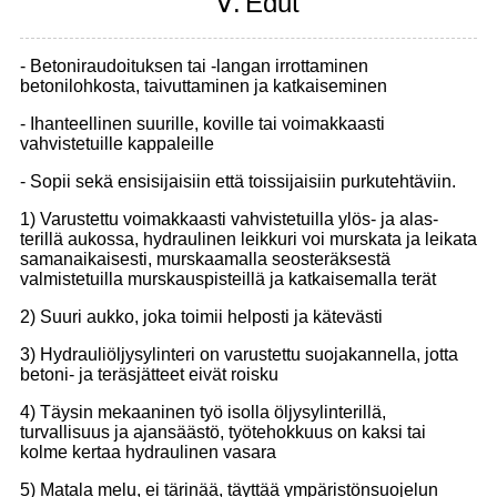
Ⅴ.
Edut
- Betoniraudoituksen tai -langan irrottaminen
betonilohkosta, taivuttaminen ja katkaiseminen
- Ihanteellinen suurille, koville tai voimakkaasti
vahvistetuille kappaleille
- Sopii sekä ensisijaisiin että toissijaisiin purkutehtäviin.
1) Varustettu voimakkaasti vahvistetuilla ylös- ja alas-
terillä aukossa, hydraulinen leikkuri voi murskata ja leikata
samanaikaisesti, murskaamalla seosteräksestä
valmistetuilla murskauspisteillä ja katkaisemalla terät
2) Suuri aukko, joka toimii helposti ja kätevästi
3) Hydrauliöljysylinteri on varustettu suojakannella, jotta
betoni- ja teräsjätteet eivät roisku
4) Täysin mekaaninen työ isolla öljysylinterillä,
turvallisuus ja ajansäästö, työtehokkuus on kaksi tai
kolme kertaa hydraulinen vasara
5) Matala melu, ei tärinää, täyttää ympäristönsuojelun