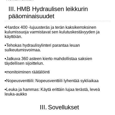
III.
HMB Hydraulisen leikkurin
pääominaisuudet
•
Hardox 400 -lujuusteräs ja terän kaksikerroksinen
kulumissuoja varmistavat sen kulutuskestävyyden ja
käyttöiän.
•
Tehokas hydraulisylinteri parantaa leuan
sulkeutumisvoimaa.
•
Jatkuva 360 asteen kierto mahdollistaa saksien
täydellisen sijoittelun.
•
monitoiminen räätälöinti
•
Nopeusventtiili: Nopeusventtiili lyhentää sykliaikaa
•
Leuka ja hammas: Käytä erittäin lujaa terästä, leveä
leuka-aukko
III.
Sovellukset