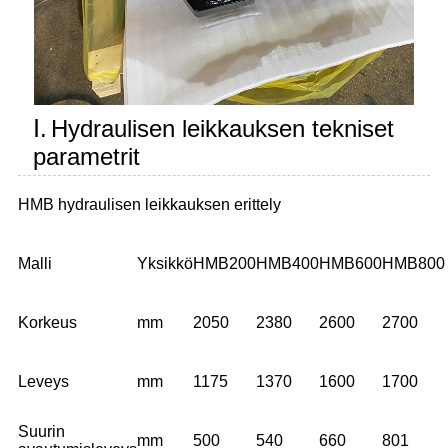
Ⅰ.
Hydraulisen leikkauksen tekniset
parametrit
HMB hydraulisen leikkauksen erittely
Malli
Yksikkö
HMB200
HMB400
HMB600
HMB800
Korkeus
mm
2050
2380
2600
2700
Leveys
mm
1175
1370
1600
1700
Suurin
mm
500
540
660
801