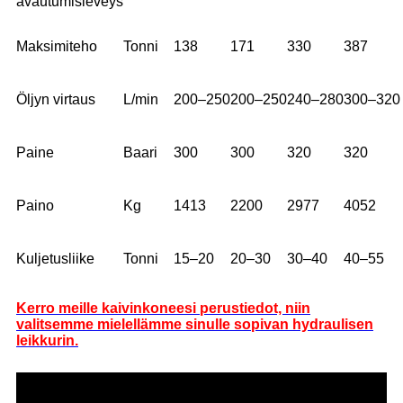
avautumisleveys
Maksimiteho
Tonni
138
171
330
387
Öljyn virtaus
L/min
200–250
200–250
240–280
300–320
Paine
Baari
300
300
320
320
Paino
Kg
1413
2200
2977
4052
Kuljetusliike
Tonni
15–20
20–30
30–40
40–55
Kerro meille kaivinkoneesi perustiedot, niin
valitsemme mielellämme sinulle sopivan hydraulisen
leikkurin.