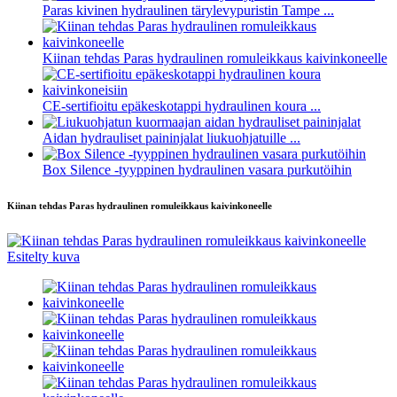
Paras kivinen hydraulinen tärylevypuristin Tampe ...
Kiinan tehdas Paras hydraulinen romuleikkaus kaivinkoneelle
CE-sertifioitu epäkeskotappi hydraulinen koura ...
Aidan hydrauliset paininjalat liukuohjatuille ...
Box Silence -tyyppinen hydraulinen vasara purkutöihin
Kiinan tehdas Paras hydraulinen romuleikkaus kaivinkoneelle