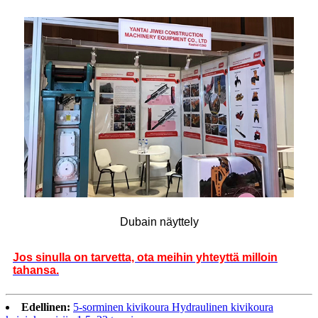
Dubain näyttely
Jos sinulla on tarvetta, ota meihin yhteyttä milloin
tahansa.
Edellinen:
5-sorminen kivikoura Hydraulinen kivikoura