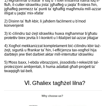
1) Mgħammar b'xfafar 'il fuq u 'l isfel imsaħħa ħafna fuq il-
ftuħ, il-cutter idrawliku jista' jgħaffeġ u jaqta' fl-istess ħin,
jgħaffeġ permezz ta' punti ta' tgħaffiġ magħmula mill-azzar
illigat u jaqta' mix-xfafar
2) Disinn ta' ftuħ kbir, li jaħdem faċilment u b'mod
konvenjenti
3) Iċ-ċilindru taż-żejt idrawliku huwa mgħammar b'għatu
protettiv biex jevita li l-konkrit u l-fdalijiet tal-azzar jittajjar
4) Xogħol mekkanizzat kompletament biċ-ċilindru kbir taż-
żejt, sigurtà u ffrankar ta' ħin, l-effiċjenza tax-xogħol hija
darbtejn jew tliet darbiet aktar mill-interruttur idrawliku
5) Ħoss baxx, l-ebda vibrazzjoni, jissodisfa r-rekwiżiti tal-
protezzjoni ambjentali, li huma adattati għall-proġett ta'
twaqqigħ tal-belt.
Ⅵ.
Għaliex tagħżel lilna?