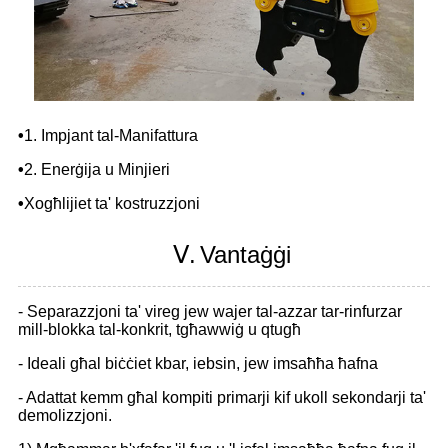
•
1. Impjant tal-Manifattura
•
2. Enerġija u Minjieri
•
Xogħlijiet ta' kostruzzjoni
Ⅴ.
Vantaġġi
- Separazzjoni ta' vireg jew wajer tal-azzar tar-rinfurzar
mill-blokka tal-konkrit, tgħawwiġ u qtugħ
- Ideali għal biċċiet kbar, iebsin, jew imsaħħa ħafna
- Adattat kemm għal kompiti primarji kif ukoll sekondarji ta'
demolizzjoni.