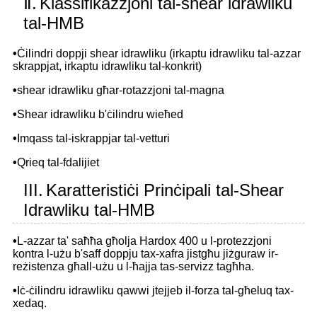
Ⅱ.
Klassifikazzjoni tal-shear idrawliku
tal-HMB
•
Ċilindri doppji shear idrawliku (irkaptu idrawliku tal-azzar
skrappjat, irkaptu idrawliku tal-konkrit)
•
shear idrawliku għar-rotazzjoni tal-magna
•
Shear idrawliku b'ċilindru wieħed
•
Imqass tal-iskrappjar tal-vetturi
•
Qrieq tal-fdalijiet
III.
Karatteristiċi Prinċipali tal-Shear
Idrawliku tal-HMB
•
L-azzar ta' saħħa għolja Hardox 400 u l-protezzjoni
kontra l-użu b'saff doppju tax-xafra jistgħu jiżguraw ir-
reżistenza għall-użu u l-ħajja tas-servizz tagħha.
•
Iċ-ċilindru idrawliku qawwi jtejjeb il-forza tal-għeluq tax-
xedaq.