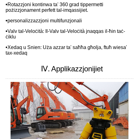
•
Rotazzjoni kontinwa ta' 360 grad tippermetti
pożizzjonament perfett tal-imqassijiet.
•
personalizzazzjoni multifunzjonali
•
Valv tal-Veloċità: Il-Valv tal-Veloċità jnaqqas il-ħin taċ-
ċiklu
•
Xedaq u Snien: Uża azzar ta' saħħa għolja, ftuħ wiesa'
tax-xedaq
Ⅳ.
Applikazzjonijiet