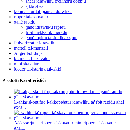
shear idrawliku b'ċilindru doppju
ajkla shear
kompatatur tal-pjanċa idrawlika
ripper tal-iskavatur
ganċ rapidu
ganċ idrawliku rapidu
Irbit mekkaniku rapidu
ganċ rapidu tal-inklinazzjoni
Pulverizzatur idrawliku
martell tal-munzell
Auger tad-dinja
bramel tal-iskavatur
mini skavatur
loader tal-istering tal-iskid
Prodotti Karatteristiċi
L-aħjar skont fuq l-akkoppjatur idrawliku ta' rbit rapidu għal
exca...
Aċċessorju ta' ripper ta' skavatur mini ripper ta' skavatur
għal...