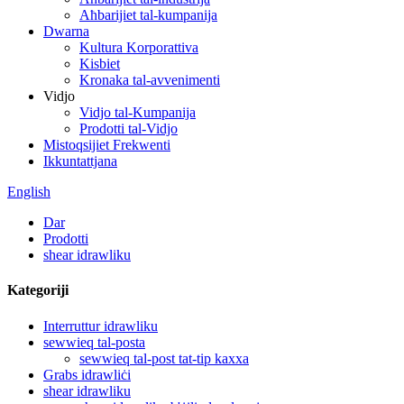
Aħbarijiet tal-kumpanija
Dwarna
Kultura Korporattiva
Kisbiet
Kronaka tal-avvenimenti
Vidjo
Vidjo tal-Kumpanija
Prodotti tal-Vidjo
Mistoqsijiet Frekwenti
Ikkuntattjana
English
Dar
Prodotti
shear idrawliku
Kategoriji
Interruttur idrawliku
sewwieq tal-posta
sewwieq tal-post tat-tip kaxxa
Grabs idrawliċi
shear idrawliku