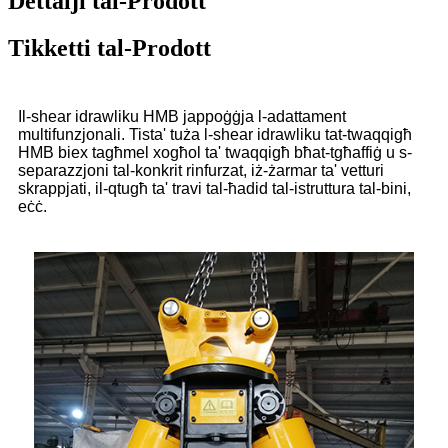
Dettalji tal-Prodott
Tikketti tal-Prodott
Il-shear idrawliku HMB jappoġġja l-adattament
multifunzjonali. Tista' tuża l-shear idrawliku tat-twaqqigħ
HMB biex tagħmel xogħol ta' twaqqigħ bħat-tgħaffiġ u s-
separazzjoni tal-konkrit rinfurzat, iż-żarmar ta' vetturi
skrappjati, il-qtugħ ta' travi tal-ħadid tal-istruttura tal-bini,
eċċ.