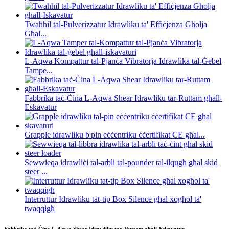
Twaħħil tal-Pulverizzatur Idrawliku ta' Effiċjenza Għolja
Għal...
L-Aqwa Kompattur tal-Pjanċa Vibratorja Idrawlika tal-Ġebel
Tampe...
Fabbrika taċ-Ċina L-Aqwa Shear Idrawliku tar-Ruttam għall-
Eskavatur
Grapple idrawliku b'pin eċċentriku ċċertifikat CE għal...
Sewwieqa idrawliċi tal-arbli tal-pounder tal-ilqugħ għal skid
steer ...
Interruttur Idrawliku tat-tip Box Silence għal xogħol ta'
twaqqigħ