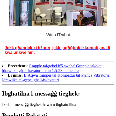
Wirja f'Dubai
Jekk għandek xi bżonn, jekk jogħġbok ikkuntattjana fi
kwalunkwe ħin.
Preċedenti:
Grapple tal-ġebel b'5 swaba' Grapple tal-blat
idrawliku għal skavaturi minn 1.5-23 tunnellata
Li jmiss:
L-Aqwa Tamper tal-Kompattur tal-Pjanċa Vibratorja
Idrawlika tal-ġebel għall-iskavaturi
Ibgħatilna l-messaġġ tiegħek:
Ikteb il-messaġġ tiegħek hawn u ibgħatu lilna
Prodotti Relatati