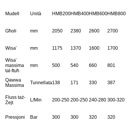
Mudell
Unità
HMB200
HMB400
HMB600
HMB800
Għoli
mm
2050
2380
2600
2700
Wisa'
mm
1175
1370
1600
1700
Wisa'
massima
mm
500
540
660
801
tal-ftuħ
Qawwa
Tunnellata
138
171
330
387
Massima
Fluss taż-
L/Min
200-250
200-250
240-280
300-320
Żejt
Pressjoni
Bar
300
300
320
320