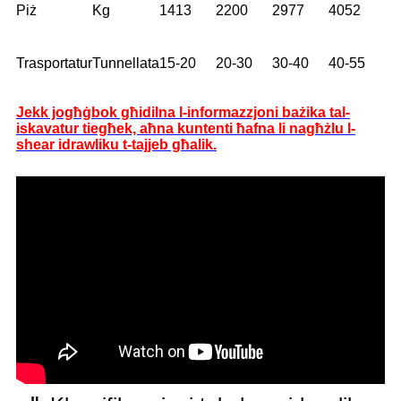
Piż
Kg
1413
2200
2977
4052
Trasportatur
Tunnellata
15-20
20-30
30-40
40-55
Jekk jogħġbok għidilna l-informazzjoni bażika tal-
iskavatur tiegħek, aħna kuntenti ħafna li nagħżlu l-
shear idrawliku t-tajjeb għalik.