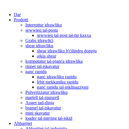
Dar
Prodotti
Interruttur idrawliku
sewwieq tal-posta
sewwieq tal-post tat-tip kaxxa
Grabs idrawliċi
shear idrawliku
shear idrawliku b'ċilindru doppju
ajkla shear
kompatatur tal-pjanċa idrawlika
ripper tal-iskavatur
ganċ rapidu
ganċ idrawliku rapidu
Irbit mekkaniku rapidu
ganċ rapidu tal-inklinazzjoni
Pulverizzatur idrawliku
martell tal-munzell
Auger tad-dinja
bramel tal-iskavatur
mini skavatur
loader tal-istering tal-iskid
Aħbarijiet
Aħbarijiet tal-industrija