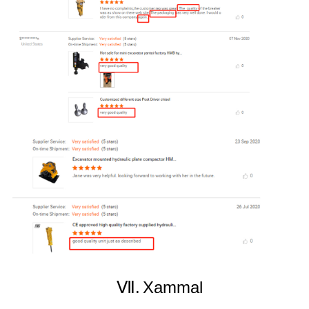
Ⅶ.
Xammal