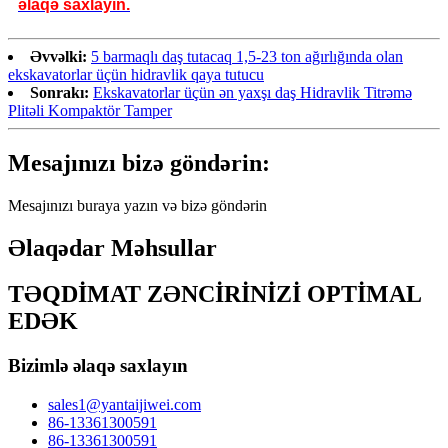
əlaqə saxlayın.
Əvvəlki:
5 barmaqlı daş tutacaq 1,5-23 ton ağırlığında olan
ekskavatorlar üçün hidravlik qaya tutucu
Sonrakı:
Ekskavatorlar üçün ən yaxşı daş Hidravlik Titrəmə
Plitəli Kompaktör Tamper
Mesajınızı bizə göndərin:
Mesajınızı buraya yazın və bizə göndərin
Əlaqədar Məhsullar
TƏQDİMAT ZƏNCİRİNİZİ OPTİMAL
EDƏK
Bizimlə əlaqə saxlayın
sales1@yantaijiwei.com
86-13361300591
86-13361300591