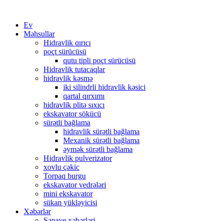
Ev
Məhsullar
Hidravlik qırıcı
poçt sürücüsü
qutu tipli poçt sürücüsü
Hidravlik tutacaqlar
hidravlik kəsmə
iki silindrli hidravlik kəsici
qartal qırxımı
hidravlik plitə sıxıcı
ekskavator sökücü
sürətli bağlama
hidravlik sürətli bağlama
Mexanik sürətli bağlama
əymək sürətli bağlama
Hidravlik pulverizator
xovlu çəkic
Torpaq burgu
ekskavator vedrələri
mini ekskavator
sükan yükləyicisi
Xəbərlər
Sənaye xəbərləri