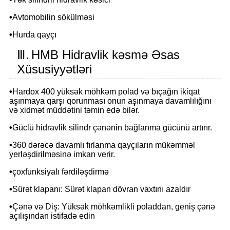
•
Avtomobilin sökülməsi
•
Hurda qayçı
Ⅲ.
HMB Hidravlik kəsmə Əsas
Xüsusiyyətləri
•
Hardox 400 yüksək möhkəm polad və bıçağın ikiqat
aşınmaya qarşı qorunması onun aşınmaya davamlılığını
və xidmət müddətini təmin edə bilər.
•
Güclü hidravlik silindr çənənin bağlanma gücünü artırır.
•
360 dərəcə davamlı fırlanma qayçıların mükəmməl
yerləşdirilməsinə imkan verir.
•
çoxfunksiyalı fərdiləşdirmə
•
Sürət klapanı: Sürət klapan dövran vaxtını azaldır
•
Çənə və Diş: Yüksək möhkəmlikli poladdan, geniş çənə
açılışından istifadə edin