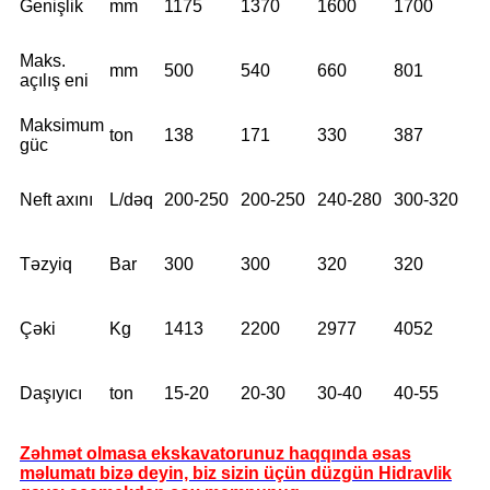
Genişlik
mm
1175
1370
1600
1700
Maks.
mm
500
540
660
801
açılış eni
Maksimum
ton
138
171
330
387
güc
Neft axını
L/dəq
200-250
200-250
240-280
300-320
Təzyiq
Bar
300
300
320
320
Çəki
Kg
1413
2200
2977
4052
Daşıyıcı
ton
15-20
20-30
30-40
40-55
Zəhmət olmasa ekskavatorunuz haqqında əsas
məlumatı bizə deyin, biz sizin üçün düzgün Hidravlik