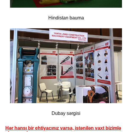
Hindistan bauma
Dubay sərgisi
Hər hansı bir ehtiyacınız varsa, istənilən vaxt bizimlə