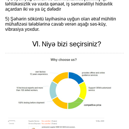
təhlükəsizlik və vaxta qənaət, iş səmərəliliyi hidravlik
açardan iki və ya üç dəfədir
5) Şəhərin söküntü layihəsinə uyğun olan ətraf mühitin
mühafizəsi tələblərinə cavab verən aşağı səs-küy,
vibrasiya yoxdur.
Ⅵ.
Niyə bizi seçirsiniz?