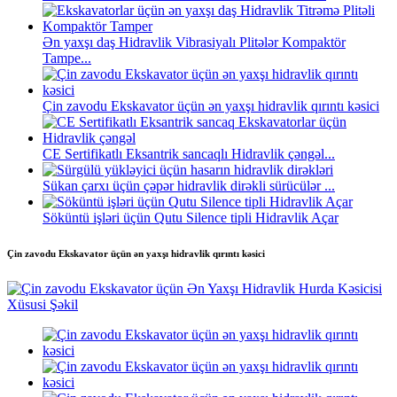
Ən yaxşı daş Hidravlik Vibrasiyalı Plitələr Kompaktör
Tampe...
Çin zavodu Ekskavator üçün ən yaxşı hidravlik qırıntı kəsici
CE Sertifikatlı Eksantrik sancaqlı Hidravlik çəngəl...
Sükan çarxı üçün çəpər hidravlik dirəkli sürücülər ...
Söküntü işləri üçün Qutu Silence tipli Hidravlik Açar
Çin zavodu Ekskavator üçün ən yaxşı hidravlik qırıntı kəsici