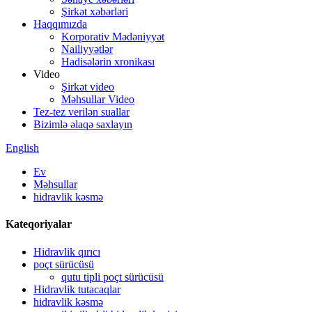
Şirkət xəbərləri
Haqqımızda
Korporativ Mədəniyyət
Nailiyyətlər
Hadisələrin xronikası
Video
Şirkət video
Məhsullar Video
Tez-tez verilən suallar
Bizimlə əlaqə saxlayın
English
Ev
Məhsullar
hidravlik kəsmə
Kateqoriyalar
Hidravlik qırıcı
poçt sürücüsü
qutu tipli poçt sürücüsü
Hidravlik tutacaqlar
hidravlik kəsmə