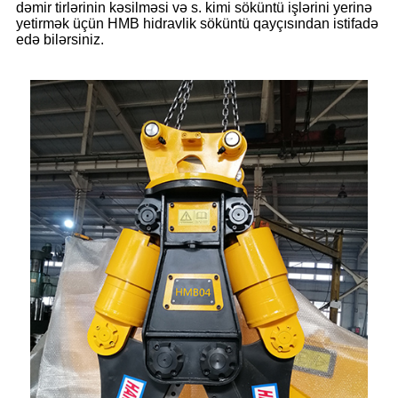
dəmir tirlərinin kəsilməsi və s. kimi söküntü işlərini yerinə
yetirmək üçün HMB hidravlik söküntü qayçısından istifadə
edə bilərsiniz.