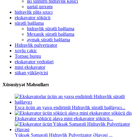
iki silindrli hidravlik kəsici
qartal qırxımı
hidravlik plitə sıxıcı
ekskavator sökücü
sürətli bağlama
hidravlik sürətli bağlama
Mexanik sürətli bağlama
əymək sürətli bağlama
Hidravlik pulverizator
xovlu çəkic
Torpaq burgu
ekskavator vedrələri
mini ekskavator
sükan yükləyicisi
Xüsusiyyət Məhsulları
Exca üçün ən yaxşı endirimli Hidravlik sürətli bağlayıcı...
Ekskavator sökücü əlavə mini ekskavator sökücü...
Yüksək Səmərəli Hidravlik Pulverizator Əlavəsi ...