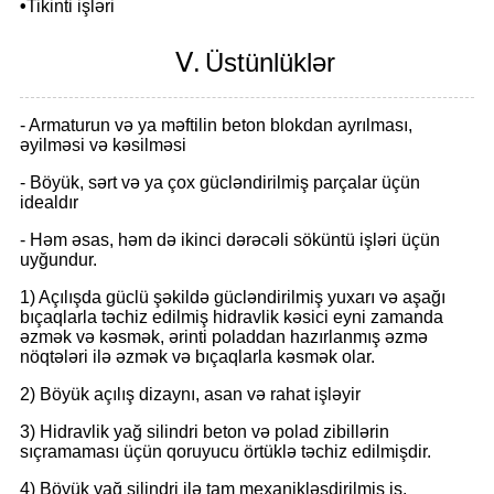
•
Tikinti işləri
Ⅴ.
Üstünlüklər
- Armaturun və ya məftilin beton blokdan ayrılması,
əyilməsi və kəsilməsi
- Böyük, sərt və ya çox gücləndirilmiş parçalar üçün
idealdır
- Həm əsas, həm də ikinci dərəcəli söküntü işləri üçün
uyğundur.
1) Açılışda güclü şəkildə gücləndirilmiş yuxarı və aşağı
bıçaqlarla təchiz edilmiş hidravlik kəsici eyni zamanda
əzmək və kəsmək, ərinti poladdan hazırlanmış əzmə
nöqtələri ilə əzmək və bıçaqlarla kəsmək olar.
2) Böyük açılış dizaynı, asan və rahat işləyir
3) Hidravlik yağ silindri beton və polad zibillərin
sıçramaması üçün qoruyucu örtüklə təchiz edilmişdir.
4) Böyük yağ silindri ilə tam mexanikləşdirilmiş iş,