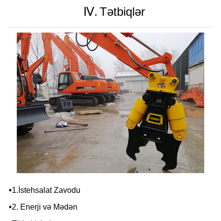
Ⅳ.
Tətbiqlər
•
1.İstehsalat Zavodu
•
2. Enerji və Mədən