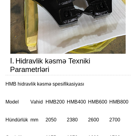
Ⅰ.
Hidravlik kəsmə Texniki
Parametrləri
HMB hidravlik kəsmə spesifikasiyası
Model
Vahid
HMB200
HMB400
HMB600
HMB800
Hündürlük
mm
2050
2380
2600
2700