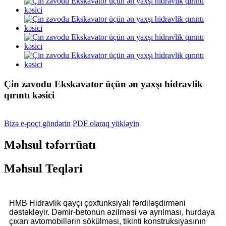
Çin zavodu Ekskavator üçün ən yaxşı hidravlik
qırıntı kəsici
Bizə e-poçt göndərin
PDF olaraq yükləyin
Məhsul təfərrüatı
Məhsul Teqləri
HMB Hidravlik qayçı çoxfunksiyalı fərdiləşdirməni
dəstəkləyir. Dəmir-betonun əzilməsi və ayrılması, hurdaya
çıxan avtomobillərin sökülməsi, tikinti konstruksiyasının