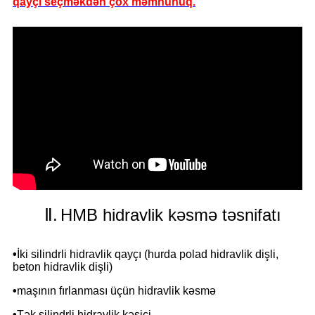
qayçı seçməkdən çox məmnunuq.
Ⅱ.
HMB hidravlik kəsmə təsnifatı
•
İki silindrli hidravlik qayçı (hurda polad hidravlik dişli,
beton hidravlik dişli)
•
maşının fırlanması üçün hidravlik kəsmə
•
Tək silindrli hidravlik kəsici