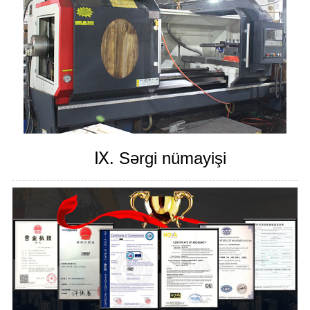
Ⅸ. Sərgi nümayişi