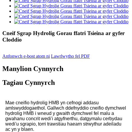
Cneif Sgrap Hydrolig Gorau ffatri Tsieina ar gyfer
Cloddio
Anfonwch e-bost atom ni
Lawrlwytho fel PDF
Manylion Cynnyrch
Tagiau Cynnyrch
Mae cneifio hydrolig HMB yn cefnogi addasu
amlswyddogaethol. Gallwch ddefnyddio cneifio dymchwel
hydrolig HMB i wneud y gwaith dymchwel fel malu a
gwahanu concrit wedi'i atgyfnerthu, datgymalu cerbydau
wedi'u sgrapio, torri trawstiau haearn strwythur adeiladu
ac yn y blaen.