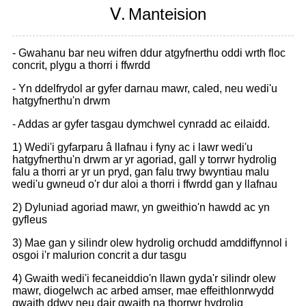
Ⅴ.
Manteision
- Gwahanu bar neu wifren ddur atgyfnerthu oddi wrth floc
concrit, plygu a thorri i ffwrdd
- Yn ddelfrydol ar gyfer darnau mawr, caled, neu wedi'u
hatgyfnerthu'n drwm
- Addas ar gyfer tasgau dymchwel cynradd ac eilaidd.
1) Wedi'i gyfarparu â llafnau i fyny ac i lawr wedi'u
hatgyfnerthu'n drwm ar yr agoriad, gall y torrwr hydrolig
falu a thorri ar yr un pryd, gan falu trwy bwyntiau malu
wedi'u gwneud o'r dur aloi a thorri i ffwrdd gan y llafnau
2) Dyluniad agoriad mawr, yn gweithio'n hawdd ac yn
gyfleus
3) Mae gan y silindr olew hydrolig orchudd amddiffynnol i
osgoi i'r malurion concrit a dur tasgu
4) Gwaith wedi'i fecaneiddio'n llawn gyda'r silindr olew
mawr, diogelwch ac arbed amser, mae effeithlonrwydd
gwaith ddwy neu dair gwaith na thorrwr hydrolig