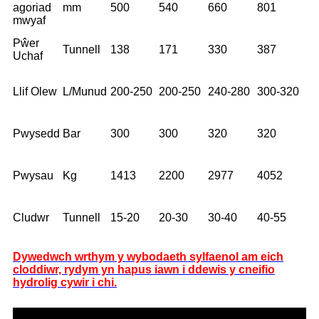
agoriad
mm
500
540
660
801
mwyaf
Pŵer
Tunnell
138
171
330
387
Uchaf
Llif Olew
L/Munud
200-250
200-250
240-280
300-320
Pwysedd
Bar
300
300
320
320
Pwysau
Kg
1413
2200
2977
4052
Cludwr
Tunnell
15-20
20-30
30-40
40-55
Dywedwch wrthym y wybodaeth sylfaenol am eich
cloddiwr, rydym yn hapus iawn i ddewis y cneifio
hydrolig cywir i chi.