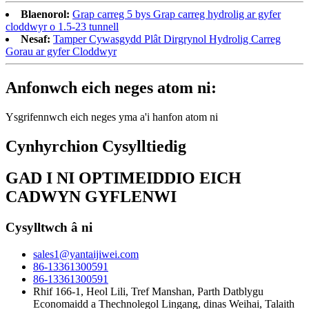
Blaenorol:
Grap carreg 5 bys Grap carreg hydrolig ar gyfer
cloddwyr o 1.5-23 tunnell
Nesaf:
Tamper Cywasgydd Plât Dirgrynol Hydrolig Carreg
Gorau ar gyfer Cloddwyr
Anfonwch eich neges atom ni:
Ysgrifennwch eich neges yma a'i hanfon atom ni
Cynhyrchion Cysylltiedig
GAD I NI OPTIMEIDDIO EICH
CADWYN GYFLENWI
Cysylltwch â ni
sales1@yantaijiwei.com
86-13361300591
86-13361300591
Rhif 166-1, Heol Lili, Tref Manshan, Parth Datblygu
Economaidd a Thechnolegol Lingang, dinas Weihai, Talaith