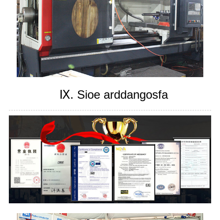
Ⅸ. Sioe arddangosfa