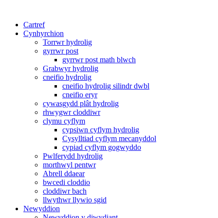
Cartref
Cynhyrchion
Torrwr hydrolig
gyrrwr post
gyrrwr post math blwch
Grabwyr hydrolig
cneifio hydrolig
cneifio hydrolig silindr dwbl
cneifio eryr
cywasgydd plât hydrolig
rhwygwr cloddiwr
clymu cyflym
cypsiwn cyflym hydrolig
Cysylltiad cyflym mecanyddol
cypiad cyflym gogwyddo
Pwlferydd hydrolig
morthwyl pentwr
Abrell ddaear
bwcedi cloddio
cloddiwr bach
llwythwr llywio sgid
Newyddion
Newyddion y diwydiant