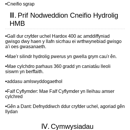
•
Cneifio sgrap
Ⅲ.
Prif Nodweddion Cneifio Hydrolig
HMB
•
Gall dur cryfder uchel Hardox 400 ac amddiffyniad
gwisgo dwy haen y llafn sicrhau ei wrthwynebiad gwisgo
a'i oes gwasanaeth.
•
Mae'r silindr hydrolig pwerus yn gwella grym cau'r ên.
•
Mae cylchdro parhaus 360 gradd yn caniatáu lleoli
siswrn yn berffaith.
•
addasu amlswyddogaethol
•
Falf Cyflymder: Mae Falf Cyflymder yn lleihau amser
cylchred
•
Gên a Dant: Defnyddiwch ddur cryfder uchel, agoriad gên
llydan
Ⅳ.
Cymwysiadau