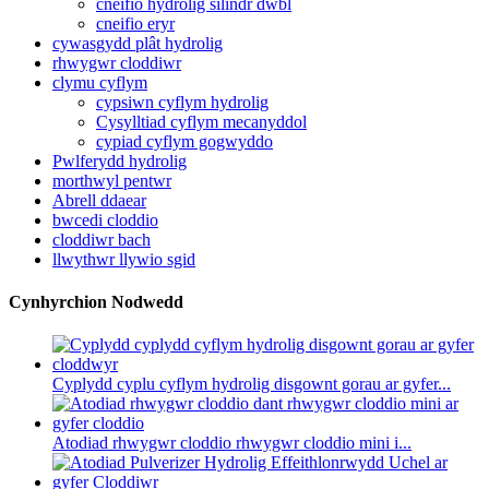
cneifio hydrolig silindr dwbl
cneifio eryr
cywasgydd plât hydrolig
rhwygwr cloddiwr
clymu cyflym
cypsiwn cyflym hydrolig
Cysylltiad cyflym mecanyddol
cypiad cyflym gogwyddo
Pwlferydd hydrolig
morthwyl pentwr
Abrell ddaear
bwcedi cloddio
cloddiwr bach
llwythwr llywio sgid
Cynhyrchion Nodwedd
Cyplydd cyplu cyflym hydrolig disgownt gorau ar gyfer...
Atodiad rhwygwr cloddio rhwygwr cloddio mini i...