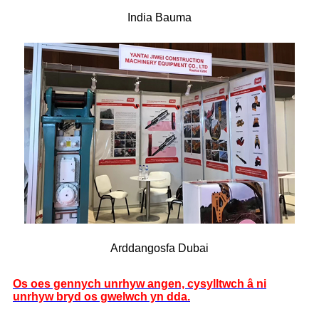
India Bauma
Arddangosfa Dubai
Os oes gennych unrhyw angen, cysylltwch â ni
unrhyw bryd os gwelwch yn dda.