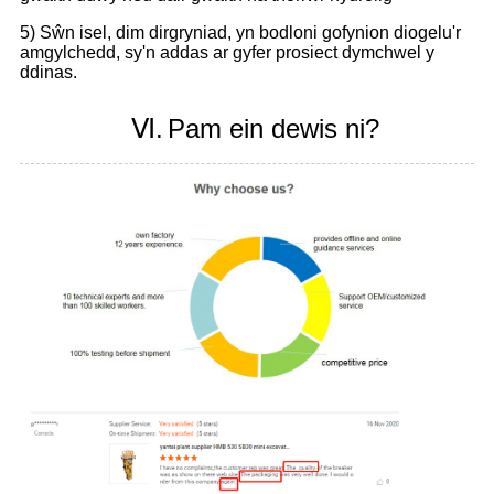
5) Sŵn isel, dim dirgryniad, yn bodloni gofynion diogelu'r
amgylchedd, sy'n addas ar gyfer prosiect dymchwel y
ddinas.
Ⅵ.
Pam ein dewis ni?