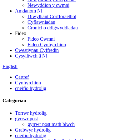
Newyddion y cwmni
Amdanom Ni
Diwylliant Corfforaethol
Cyflawniadau
Cronicl o ddigwyddiadau
Fideo
Fideo Cwmni
Fideo Cynhyrchion
Cwestiynau Cyffredin
Cysylltwch â Ni
English
Cartref
Cynhyrchion
cneifio hydrolig
Categorïau
Torrwr hydrolig
gyrrwr post
gyrrwr post math blwch
Grabwyr hydrolig
cneifio hydrolig