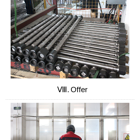
Ⅷ.
Offer