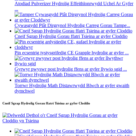
Atodiad Pulverizer Hydrolig Effeithlonrwydd Uchel Ar Gyfer
...
Cywasgydd Plât Dirgrynol Hydrolig Carreg Gorau Tampe...
Cneif Sgrap Hydrolig Gorau ffatri Tsieina ar gyfer Cloddio
Pin ecsentrig tystysgrifedig CE Grapple hydrolig ar gyfer ...
Gyrwyr pwyswr post hydrolig ffens ar gyfer llywio sgid ...
Torrwr Hydrolig Math Distawrwydd Blwch ar gyfer gwaith
dymchwel
Cneif Sgrap Hydrolig Gorau ffatri Tsieina ar gyfer Cloddio