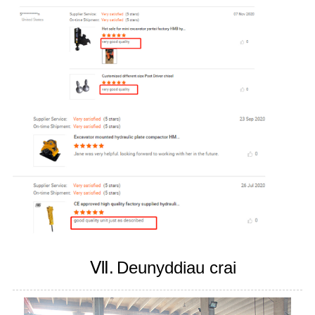
Ⅶ.
Deunyddiau crai