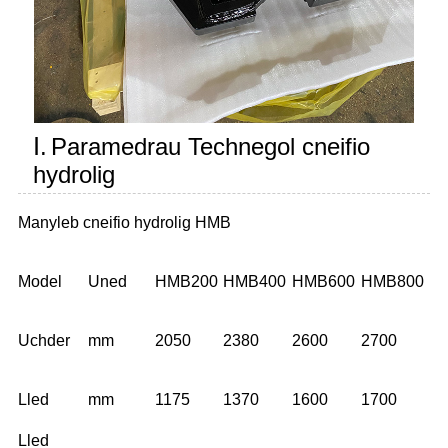
Ⅰ.
Paramedrau Technegol cneifio
hydrolig
Manyleb cneifio hydrolig HMB
Model
Uned
HMB200
HMB400
HMB600
HMB800
Uchder
mm
2050
2380
2600
2700
Lled
mm
1175
1370
1600
1700
Lled