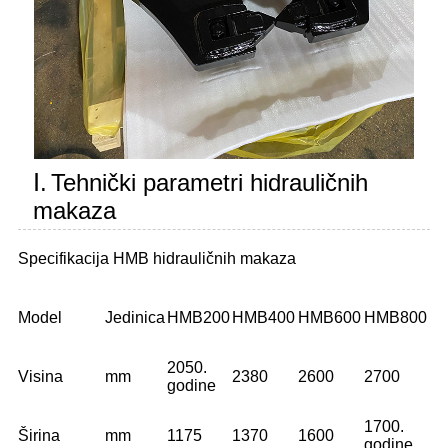
Ⅰ.
Tehnički parametri hidrauličnih
makaza
Specifikacija HMB hidrauličnih makaza
Model
Jedinica
HMB200
HMB400
HMB600
HMB800
2050.
Visina
mm
2380
2600
2700
godine
1700.
Širina
mm
1175
1370
1600
godine