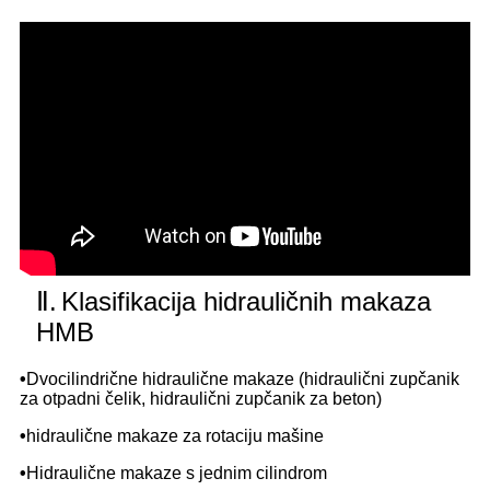
Ⅱ.
Klasifikacija hidrauličnih makaza
HMB
•
Dvocilindrične hidraulične makaze (hidraulični zupčanik
za otpadni čelik, hidraulični zupčanik za beton)
•
hidraulične makaze za rotaciju mašine
•
Hidraulične makaze s jednim cilindrom