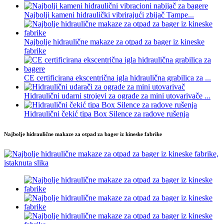
Najbolji kameni hidraulički vibrirajući zbijač Tampe...
Najbolje hidraulične makaze za otpad za bager iz kineske
fabrike
CE certificirana ekscentrična igla hidraulična grabilica za ...
Hidraulični udarni strojevi za ograde za mini utovarivače ...
Hidraulični čekić tipa Box Silence za radove rušenja
Najbolje hidraulične makaze za otpad za bager iz kineske fabrike