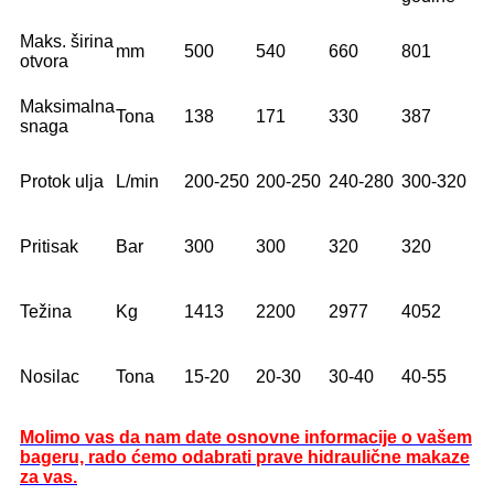
Maks. širina
mm
500
540
660
801
otvora
Maksimalna
Tona
138
171
330
387
snaga
Protok ulja
L/min
200-250
200-250
240-280
300-320
Pritisak
Bar
300
300
320
320
Težina
Kg
1413
2200
2977
4052
Nosilac
Tona
15-20
20-30
30-40
40-55
Molimo vas da nam date osnovne informacije o vašem
bageru, rado ćemo odabrati prave hidraulične makaze
za vas.