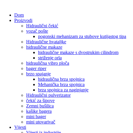
Dom
Proizvodi
Hidraulični čekić
vozač pošte
pogonski mehanizam za stubove kutijastog tipa
Hidraulične hvataljke
hidraulične makaze
hidraulične makaze s dvostrukim cilindrom
striženje orla
hidraulična vibro ploča
bager riper
brzo spajanje
hidraulična brza spojnica
Mehanička brza spojnica
brza spojnica za naginjanje
Hidraulični pulverizator
čekić za šipove
Zemni bušilica
kašike bagera
mini bager
mini utovarivač
Vijesti
Vijesti iz industrije