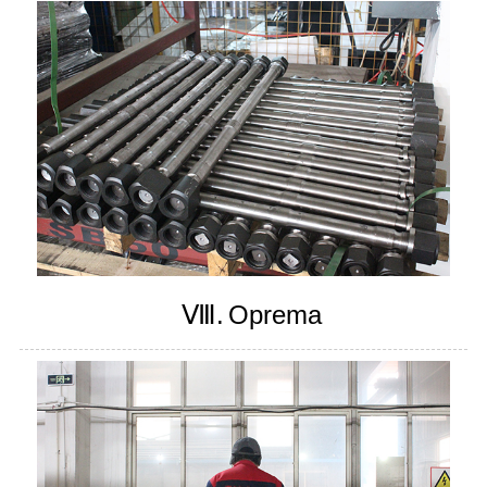
Ⅷ.
Oprema