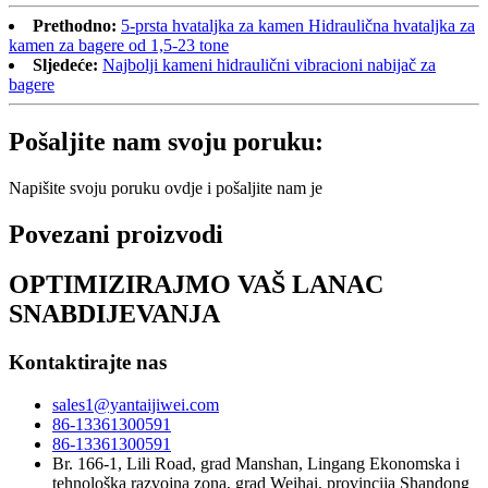
Prethodno:
5-prsta hvataljka za kamen Hidraulična hvataljka za
kamen za bagere od 1,5-23 tone
Sljedeće:
Najbolji kameni hidraulični vibracioni nabijač za
bagere
Pošaljite nam svoju poruku:
Napišite svoju poruku ovdje i pošaljite nam je
Povezani proizvodi
OPTIMIZIRAJMO VAŠ LANAC
SNABDIJEVANJA
Kontaktirajte nas
sales1@yantaijiwei.com
86-13361300591
86-13361300591
Br. 166-1, Lili Road, grad Manshan, Lingang Ekonomska i
tehnološka razvojna zona, grad Weihai, provincija Shandong