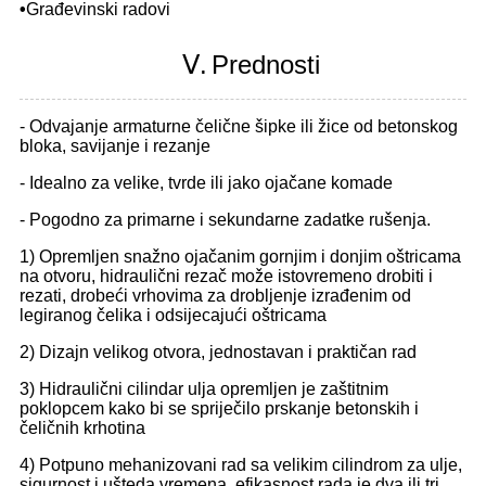
•
Građevinski radovi
Ⅴ.
Prednosti
- Odvajanje armaturne čelične šipke ili žice od betonskog
bloka, savijanje i rezanje
- Idealno za velike, tvrde ili jako ojačane komade
- Pogodno za primarne i sekundarne zadatke rušenja.
1) Opremljen snažno ojačanim gornjim i donjim oštricama
na otvoru, hidraulični rezač može istovremeno drobiti i
rezati, drobeći vrhovima za drobljenje izrađenim od
legiranog čelika i odsijecajući oštricama
2) Dizajn velikog otvora, jednostavan i praktičan rad
3) Hidraulični cilindar ulja opremljen je zaštitnim
poklopcem kako bi se spriječilo prskanje betonskih i
čeličnih krhotina
4) Potpuno mehanizovani rad sa velikim cilindrom za ulje,
sigurnost i ušteda vremena, efikasnost rada je dva ili tri