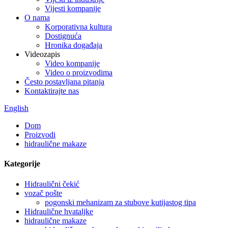
Vijesti kompanije
O nama
Korporativna kultura
Dostignuća
Hronika događaja
Videozapis
Video kompanije
Video o proizvodima
Često postavljana pitanja
Kontaktirajte nas
English
Dom
Proizvodi
hidraulične makaze
Kategorije
Hidraulični čekić
vozač pošte
pogonski mehanizam za stubove kutijastog tipa
Hidraulične hvataljke
hidraulične makaze