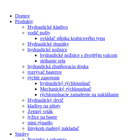
Domov
Produkty
Hydraulické kladivo
vodič pošty
ovládač stĺpika krabicového typu
Hydraulické drapáky
hydraulické nožnice
hydraulické nožnice s dvojitým valcom
strihanie orla
hydraulická zhutňovacia doska
rozrývač bagerov
rýchle zapojenie
hydraulický rýchloupínač
Mechanický rýchloupínač
rýchloupínacie zariadenie na nakláňanie
Hydraulický drvič
kladivo na piloty
Zemný vrták
lyžice na bagre
mini rýpadlo
šmykom riadený nakladač
Správy
Novinky z odvetvia