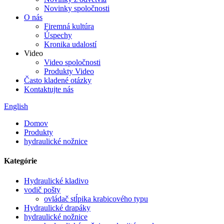
Novinky spoločnosti
O nás
Firemná kultúra
Úspechy
Kronika udalostí
Video
Video spoločnosti
Produkty Video
Často kladené otázky
Kontaktujte nás
English
Domov
Produkty
hydraulické nožnice
Kategórie
Hydraulické kladivo
vodič pošty
ovládač stĺpika krabicového typu
Hydraulické drapáky
hydraulické nožnice