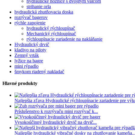
hydraulické nožnice s dvojitým valcom
strihanie orla
hydraulická zhutňovacia doska
rozrývač bagerov
rýchle zapojenie
hydraulický rýchloupínač
Mechanický rýchloupínač
rýchloupínacie zariadenie na nakláňanie
Hydraulický drvič
kladivo na piloty
Zemný vrták
lyžice na bagre
mini rýpadlo
šmykom riadený nakladač
Hlavné produkty
Najlepšia zľava Hydraulické rýchloupínacie zariadenie pre výk
Príslušenstvo k rozrývaču mini rozrývač k...
Vysokoúčinný hydraulický drvič na drvič...
Najlepšie hydraulické vibračné dosky na zhutňovanie kameňa..