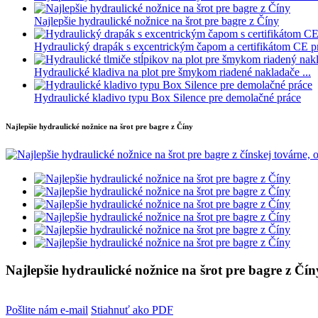
Najlepšie hydraulické nožnice na šrot pre bagre z Číny
Hydraulický drapák s excentrickým čapom a certifikátom CE pre
Hydraulické kladiva na plot pre šmykom riadené nakladače ...
Hydraulické kladivo typu Box Silence pre demolačné práce
Najlepšie hydraulické nožnice na šrot pre bagre z Číny
Najlepšie hydraulické nožnice na šrot pre bagre z Čín
Pošlite nám e-mail
Stiahnuť ako PDF