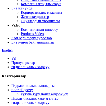
Компания жаңылыктары
Биз жөнүндө
Корпоративдик маданият
Жетишкендиктер
Окуялардын хроникасы
Video
Компаниянын видеосу
Products Video
Көп берилүүчү суроолор
Биз менен байланышыңыз
English
Үй
Продукциялар
гидравликалык кыркуу
Категориялар
Гидравликалык сындыргыч
пост айдоочу
кутуча түрү почта айдоочусу
Гидравликалык кармагычтар
гидравликалык кыркуу