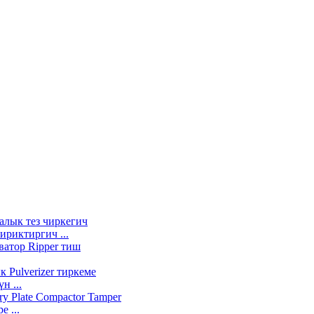
ириктиргич ...
н ...
 ...