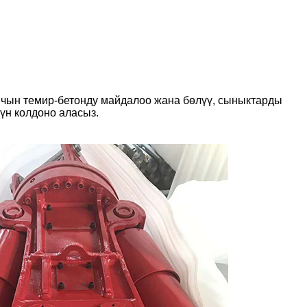
чын темир-бетонду майдалоо жана бөлүү, сыныктарды
үн колдоно аласыз.