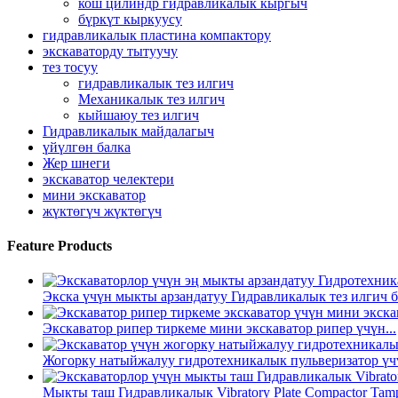
кош цилиндр гидравликалык кыргыч
бүркүт кыркуусу
гидравликалык пластина компактору
экскаваторду тытуучу
тез тосуу
гидравликалык тез илгич
Механикалык тез илгич
кыйшаюу тез илгич
Гидравликалык майдалагыч
үйүлгөн балка
Жер шнеги
экскаватор челектери
мини экскаватор
жүктөгүч жүктөгүч
Feature Products
Экска үчүн мыкты арзандатуу Гидравликалык тез илгич б
Экскаватор рипер тиркеме мини экскаватор рипер үчүн...
Жогорку натыйжалуу гидротехникалык пульверизатор үчү
Мыкты таш Гидравликалык Vibratory Plate Compactor Tampe