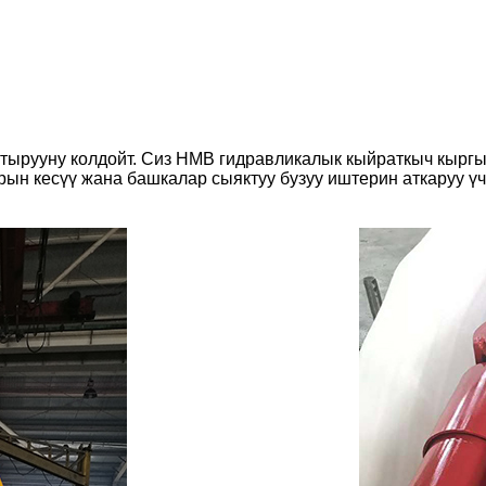
ырууну колдойт. Сиз HMB гидравликалык кыйраткыч кыргы
ын кесүү жана башкалар сыяктуу бузуу иштерин аткаруу үч