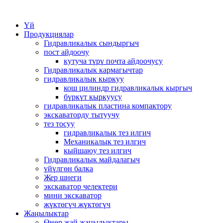
Үй
Продукциялар
Гидравликалык сындыргыч
пост айдоочу
кутуча түрү почта айдоочусу
Гидравликалык кармагычтар
гидравликалык кыркуу
кош цилиндр гидравликалык кыргыч
бүркүт кыркуусу
гидравликалык пластина компактору
экскаваторду тытуучу
тез тосуу
гидравликалык тез илгич
Механикалык тез илгич
кыйшаюу тез илгич
Гидравликалык майдалагыч
үйүлгөн балка
Жер шнеги
экскаватор челектери
мини экскаватор
жүктөгүч жүктөгүч
Жаңылыктар
Өнөр жай жаңылыктары