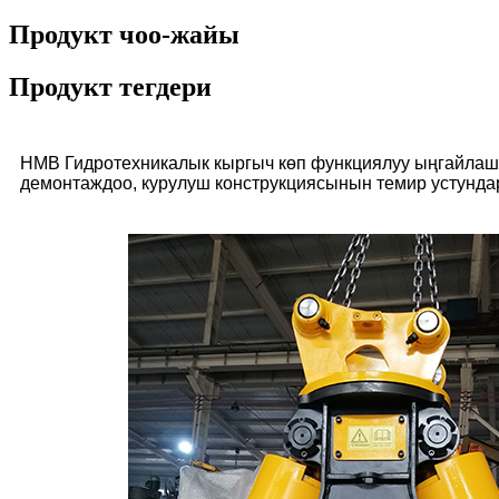
Продукт чоо-жайы
Продукт тегдери
HMB Гидротехникалык кыргыч көп функциялуу ыңгайлашт
демонтаждоо, курулуш конструкциясынын темир устундар