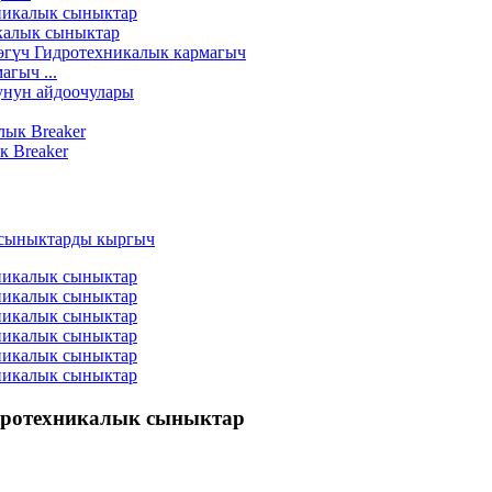
калык сыныктар
гыч ...
к Breaker
дротехникалык сыныктар