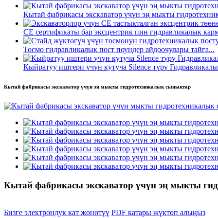
Кытай фабрикасы экскаватор үчүн эң мыкты гидротехни
CE сертификаты бар эксцентрик пин гидравликалык карма
Тосмо гидравликалык пост поундер айдоочулары тайга...
Кыйратуу иштери үчүн кутуча Silence түрү Гидравликалы
Кытай фабрикасы экскаватор үчүн эң мыкты гидротехникалык сыныктар
Кытай фабрикасы экскаватор үчүн эң мыкты ги
Бизге электрондук кат жөнөтүү
PDF катары жүктөп алыңыз