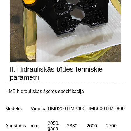
II.
Hidrauliskās bīdes tehniskie
parametri
HMB hidrauliskās šķēres specifikācija
Modelis
Vienība
HMB200
HMB400
HMB600
HMB800
2050.
Augstums
mm
2380
2600
2700
gadā