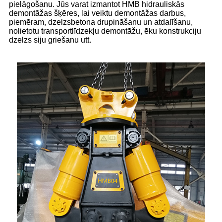
pielāgošanu. Jūs varat izmantot HMB hidrauliskās
demontāžas šķēres, lai veiktu demontāžas darbus,
piemēram, dzelzsbetona drupināšanu un atdalīšanu,
nolietotu transportlīdzekļu demontāžu, ēku konstrukciju
dzelzs siju griešanu utt.