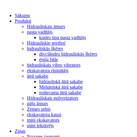
Sākums
Produkti
Hidrauliskais āmurs
pasta vadītājs
kastes tipa pasta vadītājs
Hidrauliskie greiferi
hidrauliskās šķēres
divcilindru hidrauliskās šķēres
ērgļa bīde
hidrauliskais vibro vibrators
ekskavatora ripinātājs
ātrā sakabe
hidrauliskā ātrā sakabe
Mehāniskā ātrā sakabe
noliecama ātrā sakabe
Hidrauliskais pulverizators
pāļu āmurs
Zemes urbis
ekskavatora kausi
mini ekskavators
mini iekrāvējs
Ziņas
Nozares jaunumi