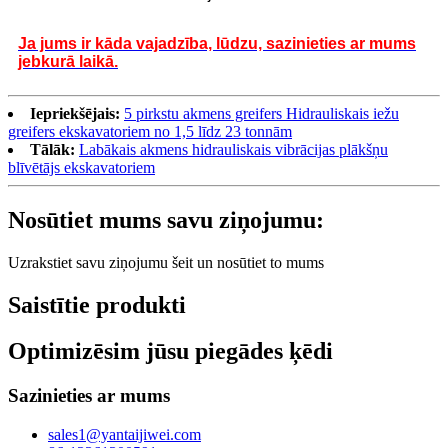
Ja jums ir kāda vajadzība, lūdzu, sazinieties ar mums
jebkurā laikā.
Iepriekšējais:
5 pirkstu akmens greifers Hidrauliskais iežu
greifers ekskavatoriem no 1,5 līdz 23 tonnām
Tālāk:
Labākais akmens hidrauliskais vibrācijas plākšņu
blīvētājs ekskavatoriem
Nosūtiet mums savu ziņojumu:
Uzrakstiet savu ziņojumu šeit un nosūtiet to mums
Saistītie produkti
Optimizēsim jūsu piegādes ķēdi
Sazinieties ar mums
sales1@yantaijiwei.com