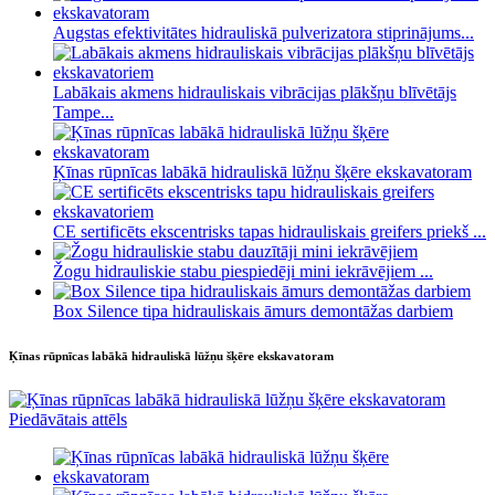
Augstas efektivitātes hidrauliskā pulverizatora stiprinājums...
Labākais akmens hidrauliskais vibrācijas plākšņu blīvētājs
Tampe...
Ķīnas rūpnīcas labākā hidrauliskā lūžņu šķēre ekskavatoram
CE sertificēts ekscentrisks tapas hidrauliskais greifers priekš ...
Žogu hidrauliskie stabu piespiedēji mini iekrāvējiem ...
Box Silence tipa hidrauliskais āmurs demontāžas darbiem
Ķīnas rūpnīcas labākā hidrauliskā lūžņu šķēre ekskavatoram