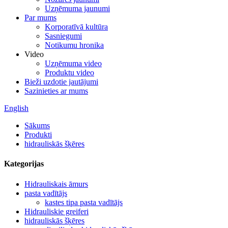
Uzņēmuma jaunumi
Par mums
Korporatīvā kultūra
Sasniegumi
Notikumu hronika
Video
Uzņēmuma video
Produktu video
Bieži uzdotie jautājumi
Sazinieties ar mums
English
Sākums
Produkti
hidrauliskās šķēres
Kategorijas
Hidrauliskais āmurs
pasta vadītājs
kastes tipa pasta vadītājs
Hidrauliskie greiferi
hidrauliskās šķēres