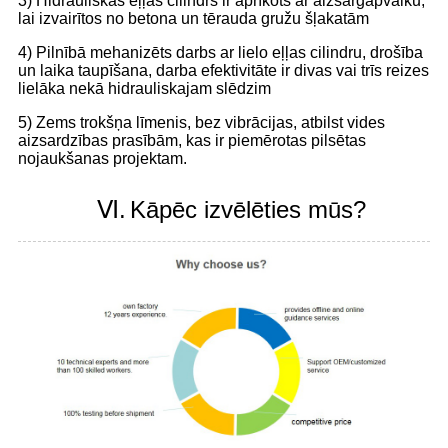
3) Hidrauliskās eļļas cilindrs ir aprīkots ar aizsargapvalku,
lai izvairītos no betona un tērauda gružu šļakatām
4) Pilnībā mehanizēts darbs ar lielo eļļas cilindru, drošība
un laika taupīšana, darba efektivitāte ir divas vai trīs reizes
lielāka nekā hidrauliskajam slēdzim
5) Zems trokšņa līmenis, bez vibrācijas, atbilst vides
aizsardzības prasībām, kas ir piemērotas pilsētas
nojaukšanas projektam.
Ⅵ.
Kāpēc izvēlēties mūs?