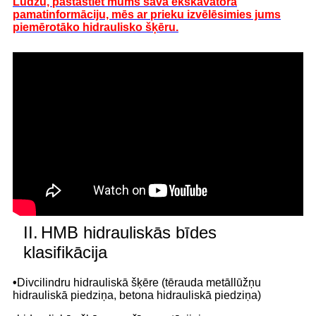
Lūdzu, pastāstiet mums sava ekskavatora
pamatinformāciju, mēs ar prieku izvēlēsimies jums
piemērotāko hidraulisko šķēru.
II.
HMB hidrauliskās bīdes
klasifikācija
•
Divcilindru hidrauliskā šķēre (tērauda metāllūžņu
hidrauliskā piedziņa, betona hidrauliskā piedziņa)