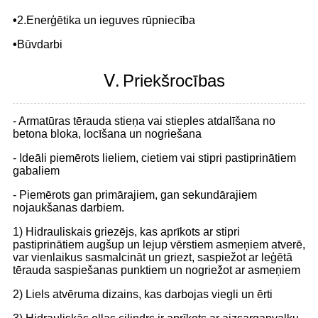
•
2.Enerģētika un ieguves rūpniecība
•
Būvdarbi
Ⅴ.
Priekšrocības
- Armatūras tērauda stieņa vai stieples atdalīšana no
betona bloka, locīšana un nogriešana
- Ideāli piemērots lieliem, cietiem vai stipri pastiprinātiem
gabaliem
- Piemērots gan primārajiem, gan sekundārajiem
nojaukšanas darbiem.
1) Hidrauliskais griezējs, kas aprīkots ar stipri
pastiprinātiem augšup un lejup vērstiem asmeņiem atverē,
var vienlaikus sasmalcināt un griezt, saspiežot ar leģētā
tērauda saspiešanas punktiem un nogriežot ar asmeņiem
2) Liels atvēruma dizains, kas darbojas viegli un ērti