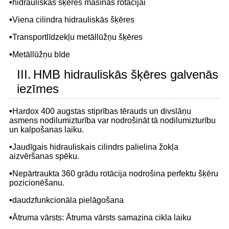
•
hidrauliskās šķēres mašīnas rotācijai
•
Viena cilindra hidrauliskās šķēres
•
Transportlīdzekļu metāllūžņu šķēres
•
Metāllūžņu bīde
III.
HMB hidrauliskās šķēres galvenās
iezīmes
•
Hardox 400 augstas stiprības tērauds un divslāņu
asmens nodilumizturība var nodrošināt tā nodilumizturību
un kalpošanas laiku.
•
Jaudīgais hidrauliskais cilindrs palielina žokļa
aizvēršanas spēku.
•
Nepārtraukta 360 grādu rotācija nodrošina perfektu šķēru
pozicionēšanu.
•
daudzfunkcionāla pielāgošana
•
Ātruma vārsts: Ātruma vārsts samazina cikla laiku