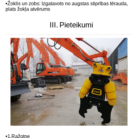
•
Žoklis un zobs: Izgatavots no augstas stiprības tērauda, ​​
plats žokļa atvērums
III.
Pieteikumi
•
1.Ražotne