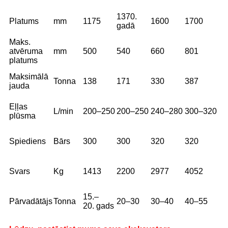
1370.
Platums
mm
1175
1600
1700
gadā
Maks.
atvēruma
mm
500
540
660
801
platums
Maksimālā
Tonna
138
171
330
387
jauda
Eļļas
L/min
200–250
200–250
240–280
300–320
plūsma
Spiediens
Bārs
300
300
320
320
Svars
Kg
1413
2200
2977
4052
15.–
Pārvadātājs
Tonna
20–30
30–40
40–55
20. gads