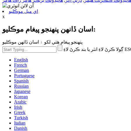
ائيڊولڪ ڪنڪريٽ هيمر
,
ڌرتي آگر
,
هائيڊولڪ بريڪر هامر راڪ هامر
اي ميل موڪليو
x
اسان ڏانهن پنهنجو پيغام موڪليو:
پنهنجو پيغام هتي لکو ۽ اسان ڏانهن موڪليو
English
French
German
Portuguese
Spanish
Russian
Japanese
Korean
Arabic
Irish
Greek
Turkish
Italian
Danish