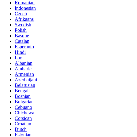
Romanian
Indonesian
Czech
Afrikaans
Swedish
Polish
Basque
Catalan
Esperanto
Hindi
Lao
Albanian
Amharic
Armenian
Azerbaijani
Belarusian
Bengali
Bosnian
Bulgarian
Cebuano
Chichewa
Corsican
Croatian
Dutch
Estonian