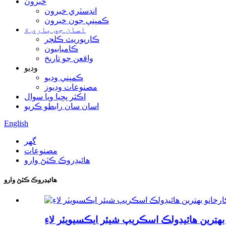
خبرون
انڊسٽري خبرون
ڪمپني جون خبرون
اسان جي باري ۾
ڪارپوريٽ ڪلچر
ڪاميابيون
واقعن جو تاريخ
وڊيو
ڪمپني وڊيو
مصنوعات وڊيوز
اڪثر پڇيا ويا سوال
اسان سان رابطو ڪريو
English
گھر
مصنوعات
هائيڊروڪ ڪٽڻ وارو
هائيڊروڪ ڪٽڻ وارو
هترين هائيڊولڪ اسڪريپ شيئر ايڪسيويٽر لاءِ