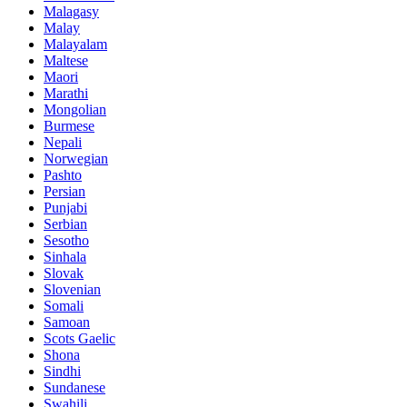
Malagasy
Malay
Malayalam
Maltese
Maori
Marathi
Mongolian
Burmese
Nepali
Norwegian
Pashto
Persian
Punjabi
Serbian
Sesotho
Sinhala
Slovak
Slovenian
Somali
Samoan
Scots Gaelic
Shona
Sindhi
Sundanese
Swahili