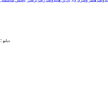
يڊولڪ هيمر وڪري لاءِ
,
20 ٽن هائيڊولڪ راڪ بريڪر
,
باڪس سائلنسڊ ه
ڳولا ڪرڻ لاءِ انٽر يا بند ڪرڻ لاءِ ESC دٻايو.