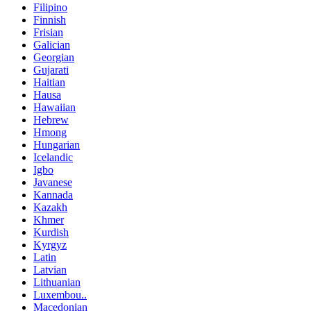
Filipino
Finnish
Frisian
Galician
Georgian
Gujarati
Haitian
Hausa
Hawaiian
Hebrew
Hmong
Hungarian
Icelandic
Igbo
Javanese
Kannada
Kazakh
Khmer
Kurdish
Kyrgyz
Latin
Latvian
Lithuanian
Luxembou..
Macedonian