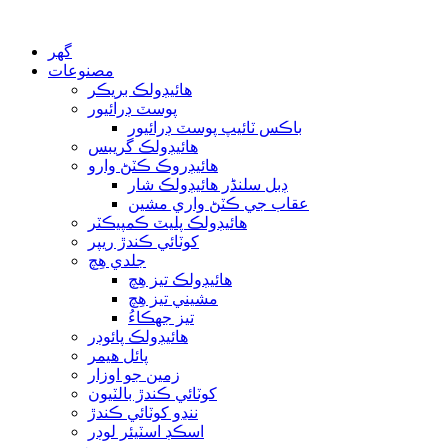
گھر
مصنوعات
هائيڊولڪ بريڪر
پوسٽ ڊرائيور
باڪس ٽائيپ پوسٽ ڊرائيور
هائيڊولڪ گريبس
هائيڊروڪ ڪٽڻ وارو
ڊبل سلنڈر هائيڊولڪ شار
عقاب جي ڪٽڻ واري مشين
هائيڊولڪ پليٽ ڪمپيڪٽر
کوٽائي ڪندڙ ريپر
جلدي هِچ
هائيڊولڪ تيز هِچ
مشيني تيز هِچ
تيز جهڪاءُ
هائيڊولڪ پائوڊر
پائل هيمر
زمين جو اوزار
کوٽائي ڪندڙ بالٽيون
ننڍو کوٽائي ڪندڙ
اسڪڊ اسٽيئر لوڊر