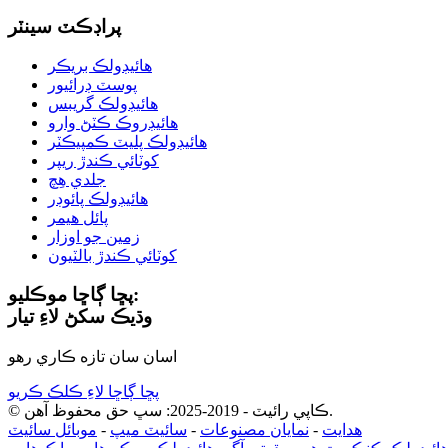
پراڊڪٽ سينٽر
هائيڊولڪ بريڪر
پوسٽ ڊرائيور
هائيڊولڪ گريبس
هائيڊروڪ ڪٽڻ وارو
هائيڊولڪ پليٽ ڪمپيڪٽر
کوٽائي ڪندڙ ريپر
جلدي هِچ
هائيڊولڪ پائوڊر
پائل هيمر
زمين جو اوزار
کوٽائي ڪندڙ بالٽيون
پڇا ڳاڇا موڪليو:
وڌيڪ سکڻ لاءِ تيار
اسان سان تازه ڪاري رهو
پڇا ڳاڇا لاءِ ڪلڪ ڪريو
© ڪاپي رائيٽ - 2019-2025: سڀ حق محفوظ آهن.
ھدايت
-
نمايان مصنوعات
-
سائيٽ ميپ
-
موبائل سائيٽ