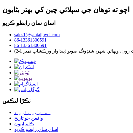
اچو ته توهان جي سپلائي چين کي بهتر بڻايون
اسان سان رابطو ڪريو
sales1@yantaijiwei.com
86-13361300591
86-13361300591
تڪڙا لنڪس
اسان جي باري ۾
واقعن جو تاريخ
ڪاميابيون
اسان سان رابطو ڪريو