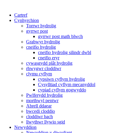
Cartref
Cynhyrchion
Torrwr hydrolig
gyrrwr post
gyrrwr post math blwch
Grabwyr hydrolig
cneifio hydrolig
cneifio hydrolig silindr dwbl
cneifio eryr
cywasgydd plât hydrolig
rhwygwr cloddiwr
clymu cyflym
cypsiwn cyflym hydrolig
Cysylltiad cyflym mecanyddol
cypiad cyflym gogwyddo
Pwlferydd hydrolig
morthwyl pentwr
Abrell ddaear
bwcedi cloddio
cloddiwr bach
llwythwr llywio sgid
Newyddion
Newyddion y diwydiant