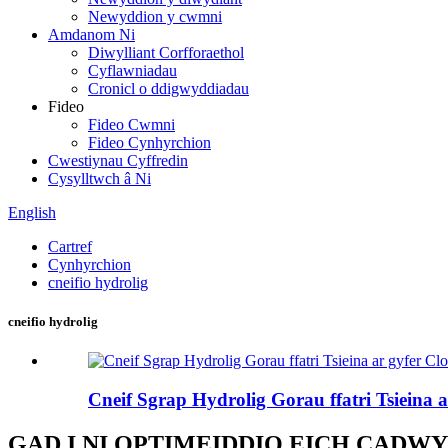
Newyddion y cwmni
Amdanom Ni
Diwylliant Corfforaethol
Cyflawniadau
Cronicl o ddigwyddiadau
Fideo
Fideo Cwmni
Fideo Cynhyrchion
Cwestiynau Cyffredin
Cysylltwch â Ni
English
Cartref
Cynhyrchion
cneifio hydrolig
cneifio hydrolig
Cneif Sgrap Hydrolig Gorau ffatri Tsieina 
GAD I NI OPTIMEIDDIO EICH CADW