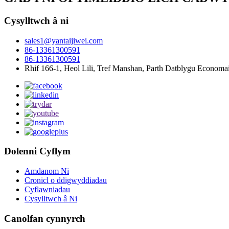
Cysylltwch â ni
sales1@yantaijiwei.com
86-13361300591
86-13361300591
Rhif 166-1, Heol Lili, Tref Manshan, Parth Datblygu Economa
Dolenni Cyflym
Amdanom Ni
Cronicl o ddigwyddiadau
Cyflawniadau
Cysylltwch â Ni
Canolfan cynnyrch