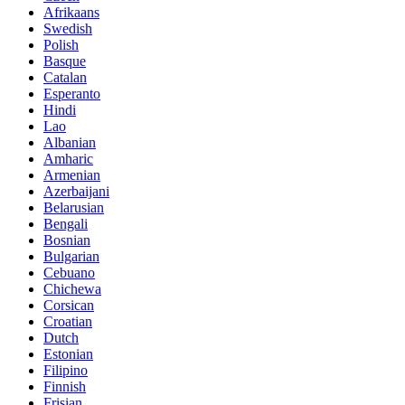
Afrikaans
Swedish
Polish
Basque
Catalan
Esperanto
Hindi
Lao
Albanian
Amharic
Armenian
Azerbaijani
Belarusian
Bengali
Bosnian
Bulgarian
Cebuano
Chichewa
Corsican
Croatian
Dutch
Estonian
Filipino
Finnish
Frisian