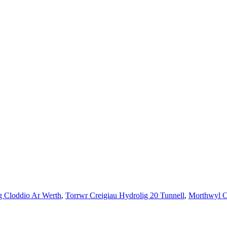
g Cloddio Ar Werth
,
Torrwr Creigiau Hydrolig 20 Tunnell
,
Morthwyl C