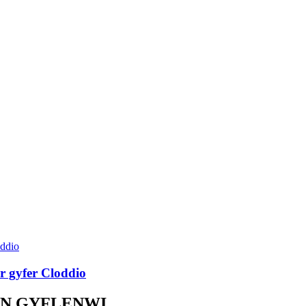
ar gyfer Cloddio
YN GYFLENWI