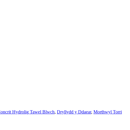
oncrit Hydrolig Tawel Blwch
,
Dryllydd y Ddaear
,
Morthwyl Torri