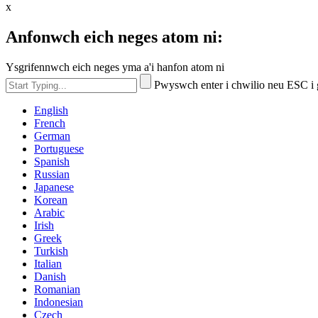
x
Anfonwch eich neges atom ni:
Ysgrifennwch eich neges yma a'i hanfon atom ni
Pwyswch enter i chwilio neu ESC i
English
French
German
Portuguese
Spanish
Russian
Japanese
Korean
Arabic
Irish
Greek
Turkish
Italian
Danish
Romanian
Indonesian
Czech