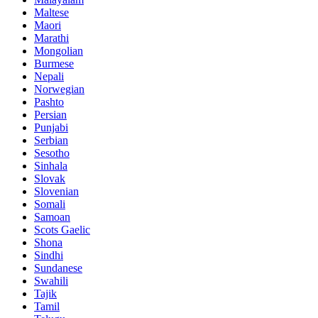
Maltese
Maori
Marathi
Mongolian
Burmese
Nepali
Norwegian
Pashto
Persian
Punjabi
Serbian
Sesotho
Sinhala
Slovak
Slovenian
Somali
Samoan
Scots Gaelic
Shona
Sindhi
Sundanese
Swahili
Tajik
Tamil