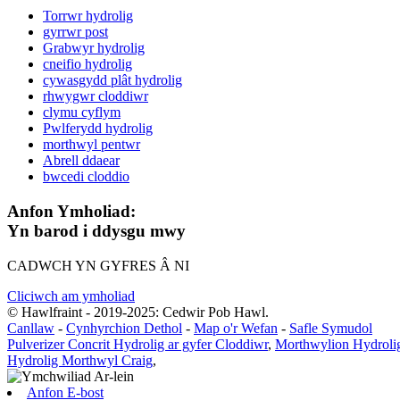
Torrwr hydrolig
gyrrwr post
Grabwyr hydrolig
cneifio hydrolig
cywasgydd plât hydrolig
rhwygwr cloddiwr
clymu cyflym
Pwlferydd hydrolig
morthwyl pentwr
Abrell ddaear
bwcedi cloddio
Anfon Ymholiad:
Yn barod i ddysgu mwy
CADWCH YN GYFRES Â NI
Cliciwch am ymholiad
© Hawlfraint - 2019-2025: Cedwir Pob Hawl.
Canllaw
-
Cynhyrchion Dethol
-
Map o'r Wefan
-
Safle Symudol
Pulverizer Concrit Hydrolig ar gyfer Cloddiwr
,
Morthwylion Hydroli
Hydrolig Morthwyl Craig
,
Anfon E-bost