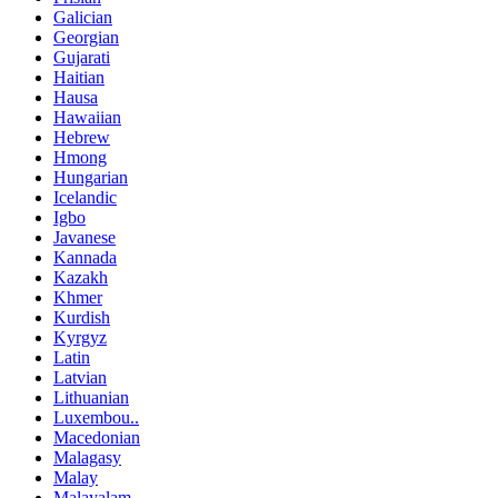
Galician
Georgian
Gujarati
Haitian
Hausa
Hawaiian
Hebrew
Hmong
Hungarian
Icelandic
Igbo
Javanese
Kannada
Kazakh
Khmer
Kurdish
Kyrgyz
Latin
Latvian
Lithuanian
Luxembou..
Macedonian
Malagasy
Malay
Malayalam