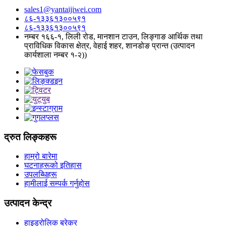
sales1@yantaijiwei.com
८६-१३३६१३००५९१
८६-१३३६१३००५९१
नम्बर १६६-१, लिली रोड, मानशान टाउन, लिङ्गाङ आर्थिक तथा
प्राविधिक विकास क्षेत्र, वेहाई शहर, शानडोङ प्रान्त (उत्पादन
कार्यशाला नम्बर १-२))
द्रुत लिङ्कहरू
हाम्रो बारेमा
घटनाहरूको इतिहास
उपलब्धिहरू
हामीलाई सम्पर्क गर्नुहोस
उत्पादन केन्द्र
हाइड्रोलिक ब्रेकर