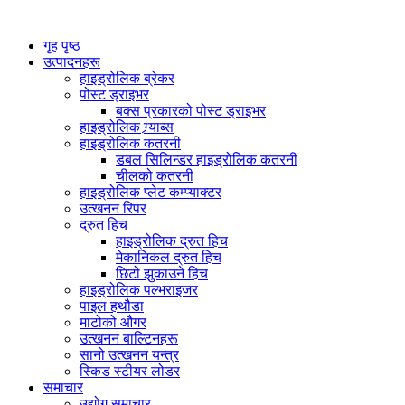
गृह पृष्ठ
उत्पादनहरू
हाइड्रोलिक ब्रेकर
पोस्ट ड्राइभर
बक्स प्रकारको पोस्ट ड्राइभर
हाइड्रोलिक ग्र्याब्स
हाइड्रोलिक कतरनी
डबल सिलिन्डर हाइड्रोलिक कतरनी
चीलको कतरनी
हाइड्रोलिक प्लेट कम्प्याक्टर
उत्खनन रिपर
द्रुत हिच
हाइड्रोलिक द्रुत हिच
मेकानिकल द्रुत हिच
छिटो झुकाउने हिच
हाइड्रोलिक पल्भराइजर
पाइल हथौडा
माटोको औगर
उत्खनन बाल्टिनहरू
सानो उत्खनन यन्त्र
स्किड स्टीयर लोडर
समाचार
उद्योग समाचार