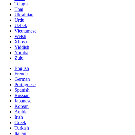
Telugu
Thai
Ukrainian
Urdu
Uzbek
Vietnamese
Welsh
Xhosa
Yiddish
Yoruba
Zulu
English
French
German
Portuguese
Spanish
Russian
Japanese
Korean
Arabic
Irish
Greek
Turkish
Italian