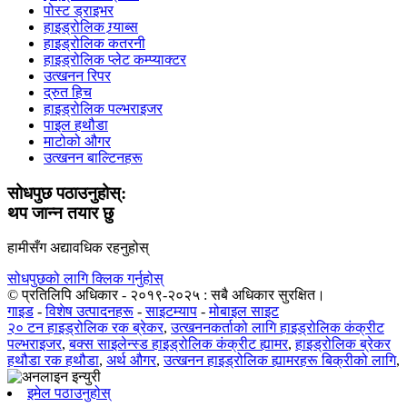
पोस्ट ड्राइभर
हाइड्रोलिक ग्र्याब्स
हाइड्रोलिक कतरनी
हाइड्रोलिक प्लेट कम्प्याक्टर
उत्खनन रिपर
द्रुत हिच
हाइड्रोलिक पल्भराइजर
पाइल हथौडा
माटोको औगर
उत्खनन बाल्टिनहरू
सोधपुछ पठाउनुहोस्:
थप जान्न तयार छु
हामीसँग अद्यावधिक रहनुहोस्
सोधपुछको लागि क्लिक गर्नुहोस्
© प्रतिलिपि अधिकार - २०१९-२०२५ : सबै अधिकार सुरक्षित।
गाइड
-
विशेष उत्पादनहरू
-
साइटम्याप
-
मोबाइल साइट
२० टन हाइड्रोलिक रक ब्रेकर
,
उत्खननकर्ताको लागि हाइड्रोलिक कंक्रीट
पल्भराइजर
,
बक्स साइलेन्स्ड हाइड्रोलिक कंक्रीट ह्यामर
,
हाइड्रोलिक ब्रेकर
हथौडा रक हथौडा
,
अर्थ औगर
,
उत्खनन हाइड्रोलिक ह्यामरहरू बिक्रीको लागि
,
इमेल पठाउनुहोस्