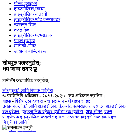
पोस्ट ड्राइभर
हाइड्रोलिक ग्र्याब्स
हाइड्रोलिक कतरनी
हाइड्रोलिक प्लेट कम्प्याक्टर
उत्खनन रिपर
द्रुत हिच
हाइड्रोलिक पल्भराइजर
पाइल हथौडा
माटोको औगर
उत्खनन बाल्टिनहरू
सोधपुछ पठाउनुहोस्:
थप जान्न तयार छु
हामीसँग अद्यावधिक रहनुहोस्
सोधपुछको लागि क्लिक गर्नुहोस्
© प्रतिलिपि अधिकार - २०१९-२०२५ : सबै अधिकार सुरक्षित।
गाइड
-
विशेष उत्पादनहरू
-
साइटम्याप
-
मोबाइल साइट
उत्खननकर्ताको लागि हाइड्रोलिक कंक्रीट पल्भराइजर
,
२० टन हाइड्रोलिक
रक ब्रेकर
,
हाइड्रोलिक ब्रेकर हथौडा रक हथौडा
,
अर्थ औगर
,
बक्स
साइलेन्स्ड हाइड्रोलिक कंक्रीट ह्यामर
,
उत्खनन हाइड्रोलिक ह्यामरहरू
बिक्रीको लागि
,