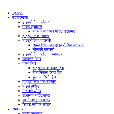
गृह पृष्ठ
उत्पादनहरू
हाइड्रोलिक ब्रेकर
पोस्ट ड्राइभर
बक्स प्रकारको पोस्ट ड्राइभर
हाइड्रोलिक ग्र्याब्स
हाइड्रोलिक कतरनी
डबल सिलिन्डर हाइड्रोलिक कतरनी
चीलको कतरनी
हाइड्रोलिक प्लेट कम्प्याक्टर
उत्खनन रिपर
द्रुत हिच
हाइड्रोलिक द्रुत हिच
मेकानिकल द्रुत हिच
झुकाव छिटो हिच
हाइड्रोलिक पल्भराइजर
पाइल हथौडा
माटोको औगर
उत्खनन बाल्टिनहरू
सानो उत्खनन यन्त्र
स्किड स्टीयर लोडर
समाचार
उद्योग समाचार