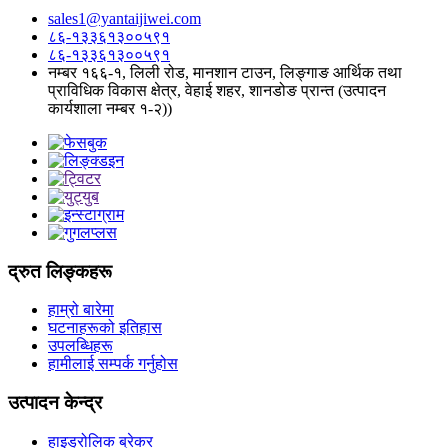
sales1@yantaijiwei.com
८६-१३३६१३००५९१
८६-१३३६१३००५९१
नम्बर १६६-१, लिली रोड, मानशान टाउन, लिङ्गाङ आर्थिक तथा
प्राविधिक विकास क्षेत्र, वेहाई शहर, शानडोङ प्रान्त (उत्पादन
कार्यशाला नम्बर १-२))
द्रुत लिङ्कहरू
हाम्रो बारेमा
घटनाहरूको इतिहास
उपलब्धिहरू
हामीलाई सम्पर्क गर्नुहोस
उत्पादन केन्द्र
हाइड्रोलिक ब्रेकर