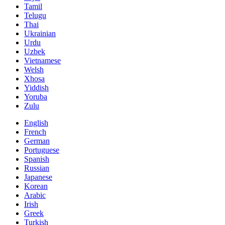
Tamil
Telugu
Thai
Ukrainian
Urdu
Uzbek
Vietnamese
Welsh
Xhosa
Yiddish
Yoruba
Zulu
English
French
German
Portuguese
Spanish
Russian
Japanese
Korean
Arabic
Irish
Greek
Turkish