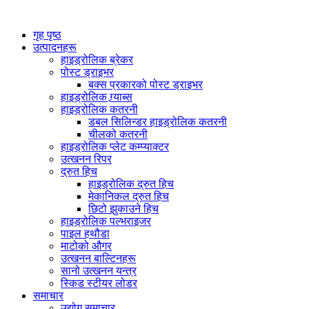
गृह पृष्ठ
उत्पादनहरू
हाइड्रोलिक ब्रेकर
पोस्ट ड्राइभर
बक्स प्रकारको पोस्ट ड्राइभर
हाइड्रोलिक ग्र्याब्स
हाइड्रोलिक कतरनी
डबल सिलिन्डर हाइड्रोलिक कतरनी
चीलको कतरनी
हाइड्रोलिक प्लेट कम्प्याक्टर
उत्खनन रिपर
द्रुत हिच
हाइड्रोलिक द्रुत हिच
मेकानिकल द्रुत हिच
छिटो झुकाउने हिच
हाइड्रोलिक पल्भराइजर
पाइल हथौडा
माटोको औगर
उत्खनन बाल्टिनहरू
सानो उत्खनन यन्त्र
स्किड स्टीयर लोडर
समाचार
उद्योग समाचार