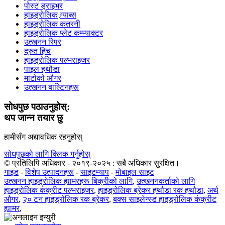
पोस्ट ड्राइभर
हाइड्रोलिक ग्र्याब्स
हाइड्रोलिक कतरनी
हाइड्रोलिक प्लेट कम्प्याक्टर
उत्खनन रिपर
द्रुत हिच
हाइड्रोलिक पल्भराइजर
पाइल हथौडा
माटोको औगर
उत्खनन बाल्टिनहरू
सोधपुछ पठाउनुहोस्:
थप जान्न तयार छु
हामीसँग अद्यावधिक रहनुहोस्
सोधपुछको लागि क्लिक गर्नुहोस्
© प्रतिलिपि अधिकार - २०१९-२०२५ : सबै अधिकार सुरक्षित।
गाइड
-
विशेष उत्पादनहरू
-
साइटम्याप
-
मोबाइल साइट
उत्खनन हाइड्रोलिक ह्यामरहरू बिक्रीको लागि
,
उत्खननकर्ताको लागि
हाइड्रोलिक कंक्रीट पल्भराइजर
,
हाइड्रोलिक ब्रेकर हथौडा रक हथौडा
,
अर्थ
औगर
,
२० टन हाइड्रोलिक रक ब्रेकर
,
बक्स साइलेन्स्ड हाइड्रोलिक कंक्रीट
ह्यामर
,