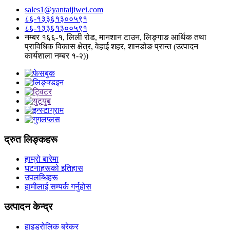
sales1@yantaijiwei.com
८६-१३३६१३००५९१
८६-१३३६१३००५९१
नम्बर १६६-१, लिली रोड, मानशान टाउन, लिङ्गाङ आर्थिक तथा
प्राविधिक विकास क्षेत्र, वेहाई शहर, शानडोङ प्रान्त (उत्पादन
कार्यशाला नम्बर १-२))
द्रुत लिङ्कहरू
हाम्रो बारेमा
घटनाहरूको इतिहास
उपलब्धिहरू
हामीलाई सम्पर्क गर्नुहोस
उत्पादन केन्द्र
हाइड्रोलिक ब्रेकर