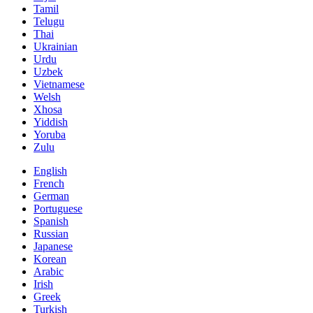
Tamil
Telugu
Thai
Ukrainian
Urdu
Uzbek
Vietnamese
Welsh
Xhosa
Yiddish
Yoruba
Zulu
English
French
German
Portuguese
Spanish
Russian
Japanese
Korean
Arabic
Irish
Greek
Turkish