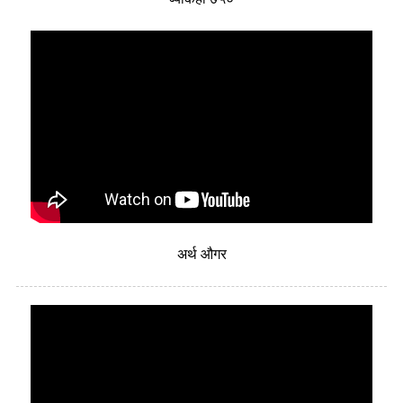
अर्थ औगर