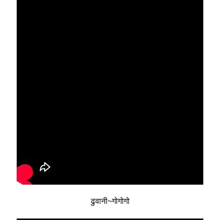
ढुवानी~गोगोगो