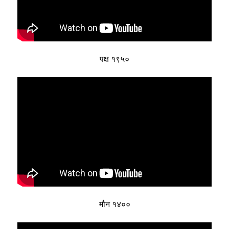
पक्ष १९५०
मौन १४००