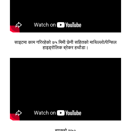
साइटमा काम गरिरहेको ७५ मिमी छेनी सहितको माथिल्लो/पेन्सिल
हाइड्रोलिक ब्रेकर हथौडा।
ब्याकहो ७५०