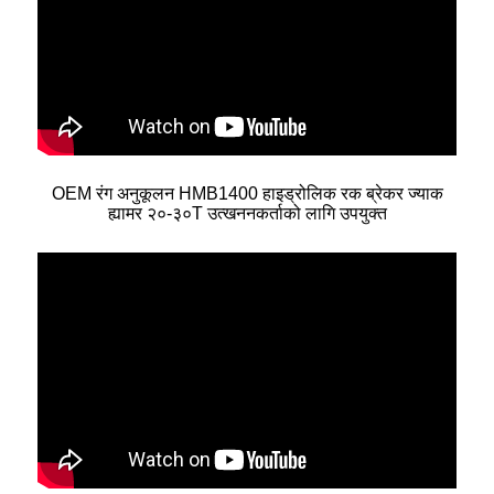
OEM रंग अनुकूलन HMB1400 हाइड्रोलिक रक ब्रेकर ज्याक
ह्यामर २०-३०T उत्खननकर्ताको लागि उपयुक्त