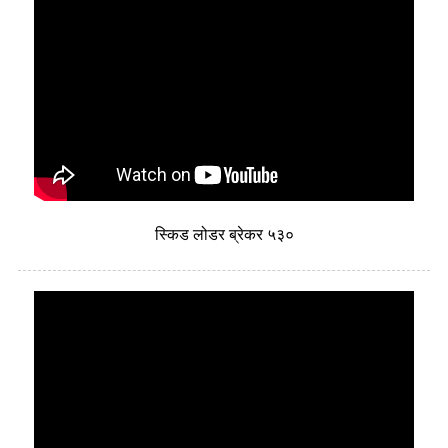
स्किड लोडर ब्रेकर ५३०