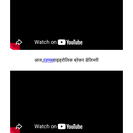
आज,
#हमब
हाइड्रोलिक ब्रेकर डेलिभरी