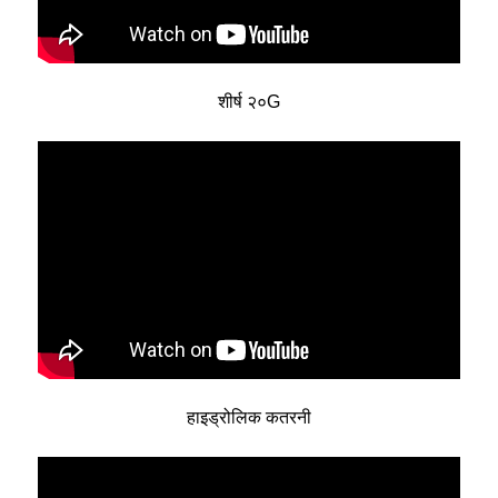
शीर्ष २०G
हाइड्रोलिक कतरनी