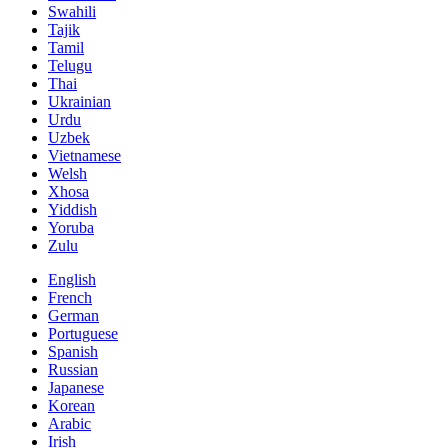
Swahili
Tajik
Tamil
Telugu
Thai
Ukrainian
Urdu
Uzbek
Vietnamese
Welsh
Xhosa
Yiddish
Yoruba
Zulu
English
French
German
Portuguese
Spanish
Russian
Japanese
Korean
Arabic
Irish