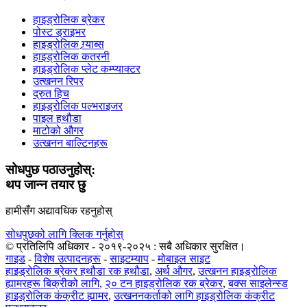
हाइड्रोलिक ब्रेकर
पोस्ट ड्राइभर
हाइड्रोलिक ग्र्याब्स
हाइड्रोलिक कतरनी
हाइड्रोलिक प्लेट कम्प्याक्टर
उत्खनन रिपर
द्रुत हिच
हाइड्रोलिक पल्भराइजर
पाइल हथौडा
माटोको औगर
उत्खनन बाल्टिनहरू
सोधपुछ पठाउनुहोस्:
थप जान्न तयार छु
हामीसँग अद्यावधिक रहनुहोस्
सोधपुछको लागि क्लिक गर्नुहोस्
© प्रतिलिपि अधिकार - २०१९-२०२५ : सबै अधिकार सुरक्षित।
गाइड
-
विशेष उत्पादनहरू
-
साइटम्याप
-
मोबाइल साइट
हाइड्रोलिक ब्रेकर हथौडा रक हथौडा
,
अर्थ औगर
,
उत्खनन हाइड्रोलिक
ह्यामरहरू बिक्रीको लागि
,
२० टन हाइड्रोलिक रक ब्रेकर
,
बक्स साइलेन्स्ड
हाइड्रोलिक कंक्रीट ह्यामर
,
उत्खननकर्ताको लागि हाइड्रोलिक कंक्रीट